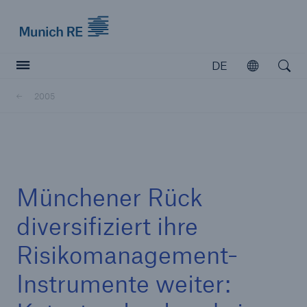
Munich Re logo
DE
Öffnen
Open searc
2005
Versicherer
Versicherer
Unsere Lösungen für Versicherer
Münchener Rück
diversifiziert ihre
Risikomanagement-
Instrumente weiter: