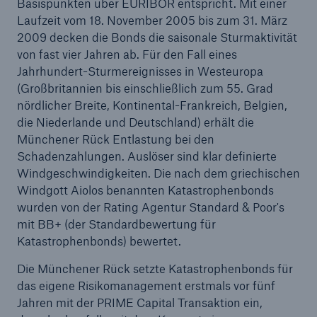
Basispunkten über EURIBOR entspricht. Mit einer
Laufzeit vom 18. November 2005 bis zum 31. März
2009 decken die Bonds die saisonale Sturmaktivität
von fast vier Jahren ab. Für den Fall eines
Jahrhundert-Sturmereignisses in Westeuropa
(Großbritannien bis einschließlich zum 55. Grad
nördlicher Breite, Kontinental-Frankreich, Belgien,
die Niederlande und Deutschland) erhält die
Münchener Rück Entlastung bei den
Schadenzahlungen. Auslöser sind klar definierte
Windgeschwindigkeiten. Die nach dem griechischen
Windgott Aiolos benannten Katastrophenbonds
wurden von der Rating Agentur Standard & Poor's
mit BB+ (der Standardbewertung für
Katastrophenbonds) bewertet.
Lösungen
Sachdeckung durch einen leistungsfähigen
Die Münchener Rück setzte Katastrophenbonds für
Rückversicherungspartner
das eigene Risikomanagement erstmals vor fünf
Jahren mit der PRIME Capital Transaktion ein,