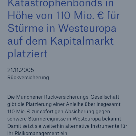
Katastrophenbonds in
Höhe von 110 Mio. € für
Stürme in Westeuropa
Tech Trend Radar 2026
auf dem Kapitalmarkt
Our expert perspective for insurance
platziert
21.11.2005
Rückversicherung
Die Münchener Rückversicherungs-Gesellschaft
gibt die Platzierung einer Anleihe über insgesamt
110 Mio. € zur sofortigen Absicherung gegen
schwere Sturmereignisse in Westeuropa bekannt.
Damit setzt sie weiterhin alternative Instrumente für
ihr Risikomanagement ein.