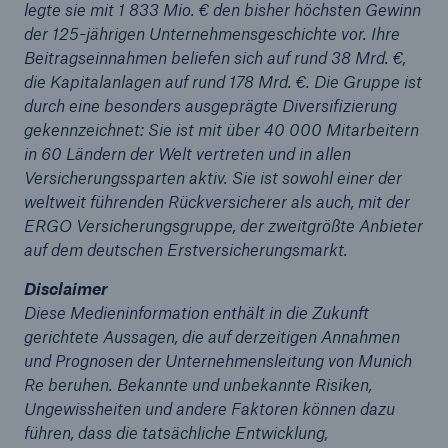
50 %
legte sie mit 1 833 Mio. € den bisher höchsten Gewinn
der 125-jährigen Unternehmensgeschichte vor. Ihre
Beitragseinnahmen beliefen sich auf rund 38 Mrd. €,
die Kapitalanlagen auf rund 178 Mrd. €. Die Gruppe ist
durch eine besonders ausgeprägte Diversifizierung
gekennzeichnet: Sie ist mit über 40 000 Mitarbeitern
in 60 Ländern der Welt vertreten und in allen
Cyber
Versicherungssparten aktiv. Sie ist sowohl einer der
Geschätzte globale wirtschaftliche Kosten der
weltweit führenden Rückversicherer als auch, mit der
Internetkriminalität
ERGO Versicherungsgruppe, der zweitgrößte Anbieter
auf dem deutschen Erstversicherungsmarkt.
Disclaimer
600 bn
Diese Medieninformation enthält in die Zukunft
gerichtete Aussagen, die auf derzeitigen Annahmen
und Prognosen der Unternehmensleitung von Munich
US Dollar im Jahr 2018
Re beruhen. Bekannte und unbekannte Risiken,
Ungewissheiten und andere Faktoren können dazu
führen, dass die tatsächliche Entwicklung,