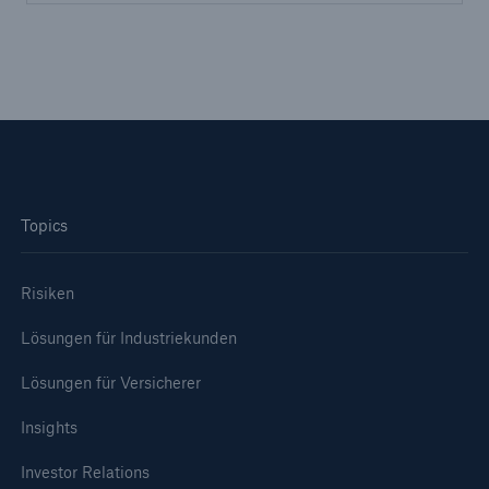
Topics
Lösungen
Cyber-Lösungen von Munich Re
Risiken
Lösungen für Industriekunden
Lösungen für Versicherer
Navigation schließen oder Escape-Taste drücken
Suche öff
Insights
Home
Investor Relations