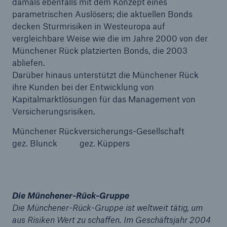
damals ebenfalls mit dem Konzept eines
parametrischen Auslösers; die aktuellen Bonds
decken Sturmrisiken in Westeuropa auf
vergleichbare Weise wie die im Jahre 2000 von der
Münchener Rück platzierten Bonds, die 2003
abliefen.
Darüber hinaus unterstützt die Münchener Rück
ihre Kunden bei der Entwicklung von
Kapitalmarktlösungen für das Management von
Versicherungsrisiken.
Münchener Rückversicherungs-Gesellschaft
Fakten
gez. Blunck gez. Küppers
CLARA reduziert die Wartezeit bis zur
Leistungsentscheidung in der BU-
Versicherung bis zu
Die Münchener-Rück-Gruppe
Die Münchener-Rück-Gruppe ist weltweit tätig, um
aus Risiken Wert zu schaffen. Im Geschäftsjahr 2004