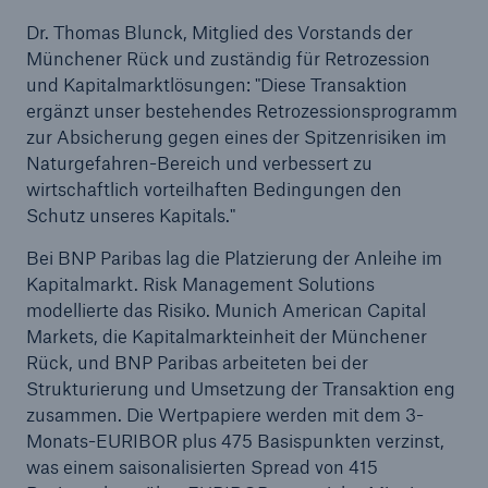
Dr. Thomas Blunck, Mitglied des Vorstands der
Münchener Rück und zuständig für Retrozession
Reinsurance Property/Casualty
und Kapitalmarktlösungen: "Diese Transaktion
Marine Trend Radar 2025
ergänzt unser bestehendes Retrozessionsprogramm
zur Absicherung gegen eines der Spitzenrisiken im
Naturgefahren-Bereich und verbessert zu
wirtschaftlich vorteilhaften Bedingungen den
Schutz unseres Kapitals."
Naturkatastrophen
Bei BNP Paribas lag die Platzierung der Anleihe im
Versicherungslücke: der Anteil der nicht
Kapitalmarkt. Risk Management Solutions
versicherten Schäden aus Naturkatastrophen
modellierte das Risiko. Munich American Capital
seit 1980 beträgt
Markets, die Kapitalmarkteinheit der Münchener
Rück, und BNP Paribas arbeiteten bei der
Strukturierung und Umsetzung der Transaktion eng
zusammen. Die Wertpapiere werden mit dem 3-
71.8%
Monats-EURIBOR plus 475 Basispunkten verzinst,
was einem saisonalisierten Spread von 415