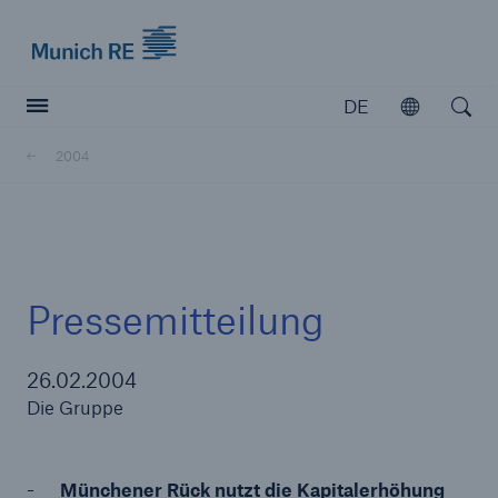
Munich Re logo
DE
Öffnen
Open searc
2004
Versicherer
Versicherer
Unsere Lösungen für Versicherer
Pressemitteilung
26.02.2004
Die Gruppe
Münchener Rück nutzt die Kapitalerhöhung