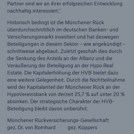
Partner sind wir an ihrer erfolgreichen Entwicklung
nachhaltig interessiert."
Reinsurance Property/Casualty
Historisch bedingt ist die Münchener Rück
Marine Trend Radar 2025
überdurchschnittlich im deutschen Banken- und
Versicherungsmarkt investiert und hat deswegen
Beteiligungen in diesem Sektor – wie angekündigt –
schrittweise abgebaut. Zuletzt geschah dies durch
die Senkung des Anteils an der Allianz und die
Veräußerung der Beteiligung an der Hypo Real
Naturkatastrophen
Estate. Die Kapitalerhöhung der HVB bietet dazu
Versicherungslücke: der Anteil der nicht
eine weitere Gelegenheit. Durch die Nichtteilnahme
versicherten Schäden aus Naturkatastrophen
wird der Kapitalanteil der Münchener Rück an der
seit 1980 beträgt
HypoVereinsbank von derzeit 25,7 % auf unter 20 %
absinken. Der strategische Charakter der HVB-
Beteiligung bleibt davon unberührt.
71.8%
Münchener Rückversicherungs-Gesellschaft
gez. Dr. von Bomhard gez. Küppers