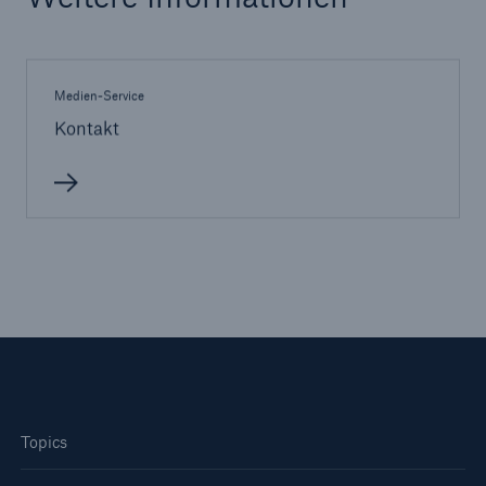
Medien-Service
Kontakt
Fakten
CLARA reduziert die Wartezeit bis zur
Leistungsentscheidung in der BU-
Versicherung bis zu
Topics