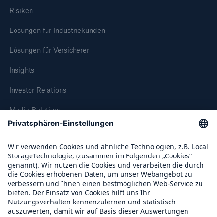
50 %
Risiken
Lösungen für Industriekunden
Lösungen für Versicherer
Insights
Cyber
Geschätzte globale wirtschaftliche Kosten der
Investor Relations
Internetkriminalität
Media Relations
Compliance
600 bn
Über Munich Re
US Dollar im Jahr 2018
Munich Re Weltweit