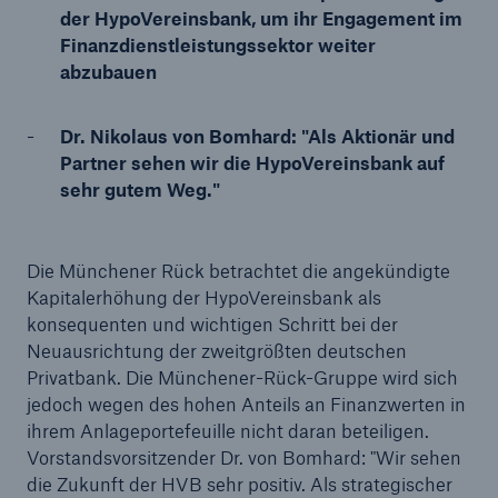
der HypoVereinsbank, um ihr Engagement im
Finanzdienstleistungssektor weiter
abzubauen
Tech Trend Radar 2026
Dr. Nikolaus von Bomhard: "Als Aktionär und
Our expert perspective for insurance
Partner sehen wir die HypoVereinsbank auf
sehr gutem Weg."
Die Münchener Rück betrachtet die angekündigte
Kapitalerhöhung der HypoVereinsbank als
konsequenten und wichtigen Schritt bei der
Neuausrichtung der zweitgrößten deutschen
Privatbank. Die Münchener-Rück-Gruppe wird sich
jedoch wegen des hohen Anteils an Finanzwerten in
ihrem Anlageportefeuille nicht daran beteiligen.
Vorstandsvorsitzender Dr. von Bomhard: "Wir sehen
die Zukunft der HVB sehr positiv. Als strategischer