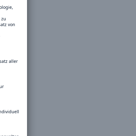
il der nicht versicherten
äden aus
rkatastrophen seit 1980
ägt
71.8%
er