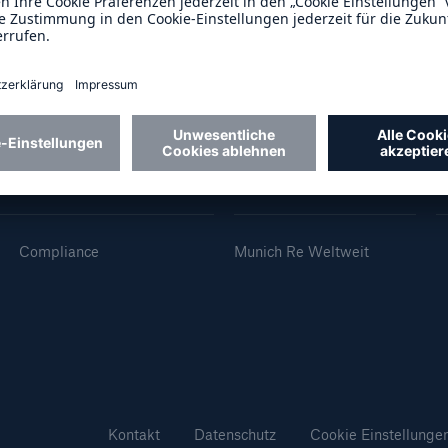
600 b
A reduziert die
zeit bis zur
US Dollar im Jahr 20
tungsentscheidung in
BU-Versicherung bis zu
Über Munich Re
F
Compliance
Munich Re Weltweit
0 %
Rückversicherung Leben/Gesundh
MIRA Digital Suite
Kontakt
Datenschutz
Cookie Einstellunge