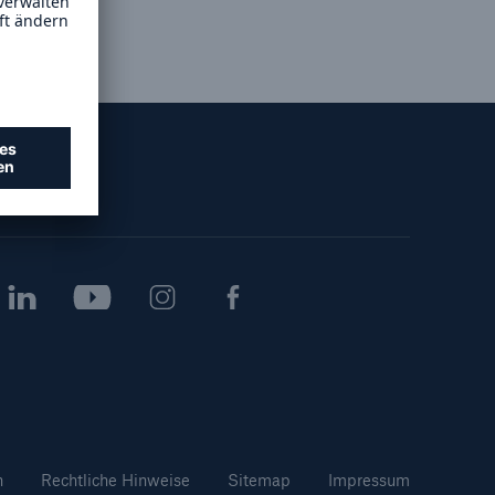
Lösungen
n
Cyber-Lösungen von Munich
Re
18
ollow us
eit
n
Rechtliche Hinweise
Sitemap
Impressum