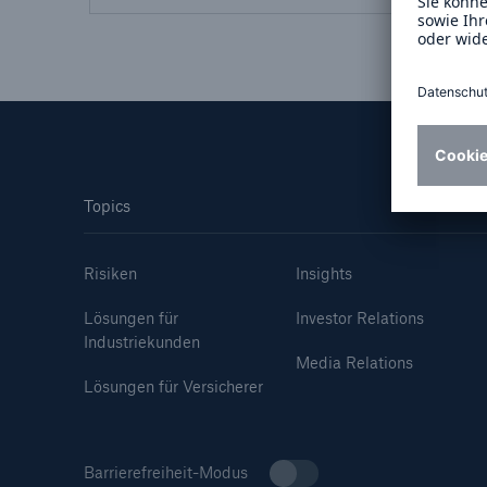
Lösungen
Sachdeckung durch einen
Fakten
leistungsfähigen
CLAR
Rückversicherungspartner
Warte
Leis
der 
Topics
Risiken
Insights
5
Lösungen für
Investor Relations
Industriekunden
Media Relations
Lösungen für Versicherer
Barrierefreiheit-Modus