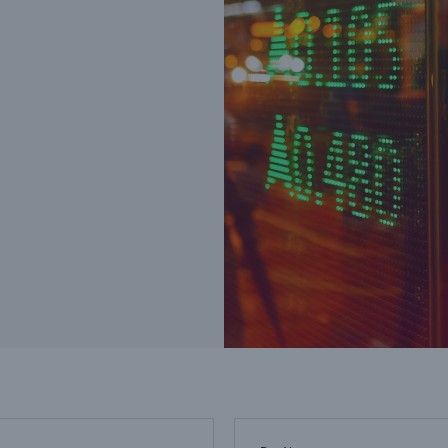
Ante
Sch
Natu
betr
Reinsurance Property/Casualty
or
Marine Trend Radar 2025
Cyber
Geschätzte globale
wirtschaftliche Kosten d
Internetkriminalität