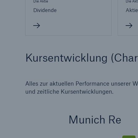
Die Aktie
Die Akt
Dividende
Akti
Lösungen
Sachdeckung durch einen
Fakten
leistungsfähigen
CLAR
Rückversicherungspartner
Warte
Leis
der 
Kursentwicklung (Char
5
Alles zur aktuellen Performance unserer W
und zeitliche Kursentwicklungen.