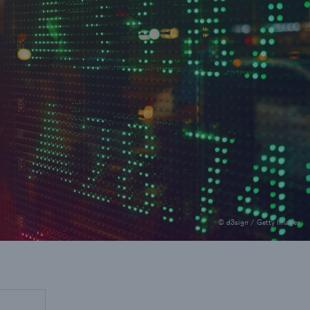
il der nicht versicherten
äden aus
rkatastrophen seit 1980
ägt
71.8%
© d3sign / Getty Images
er