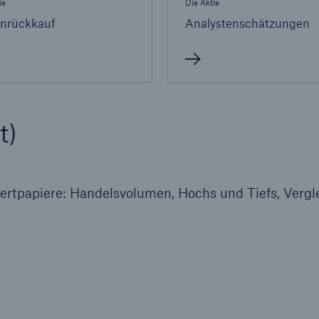
ie
Die Aktie
enrückkauf
Analystenschätzungen
600 b
A reduziert die
zeit bis zur
US Dollar im Jahr 20
tungsentscheidung in
BU-Versicherung bis zu
t)
0 %
ertpapiere: Handelsvolumen, Hochs und Tiefs, Vergl
Rückversicherung Leben/Gesundh
MIRA Digital Suite