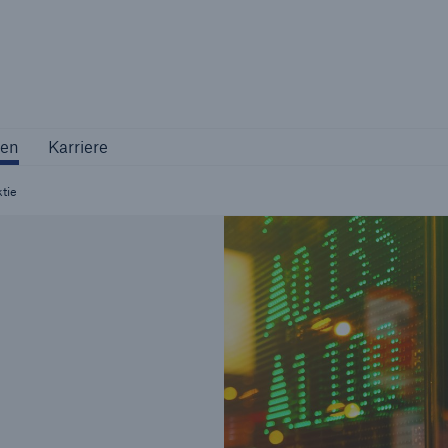
Not if, but 
ternehmen
Karriere
en
Karriere
Industriekunden
tie
Maßgeschneiderte Lösungen für Ihre
Branche
Natur
Vers