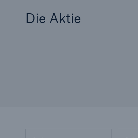
Die Aktie
Tech Trend Radar 2026
Our expert perspective f
insurance