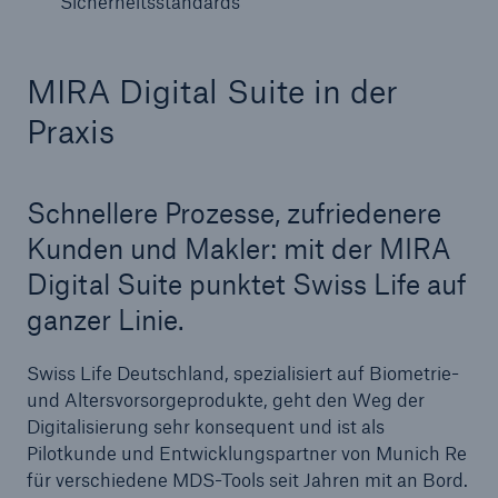
Sicherheitsstandards
MIRA Digital Suite in der
Praxis
Schnellere Prozesse, zufriedenere
Lösungen
Kunden und Makler: mit der MIRA
Cyber-Lösungen von Munich Re
Digital Suite punktet Swiss Life auf
ganzer Linie.
Swiss Life Deutschland, spezialisiert auf Biometrie-
und Altersvorsorgeprodukte, geht
den Weg der
Navigation schließen oder Escape-Taste drücken
Suche öff
Digitalisierung sehr konsequent und ist als
Home
Pilotkunde und
Entwicklungspartner von Munich Re
für verschiedene MDS-Tools seit Jahren mit an Bord.