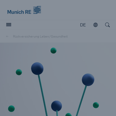
Munich Re logo
DE
Öffnen
Open searc
Rückversicherung Leben/Gesundheit
Versicherer
Versicherer
Unsere Lösungen für Versicherer