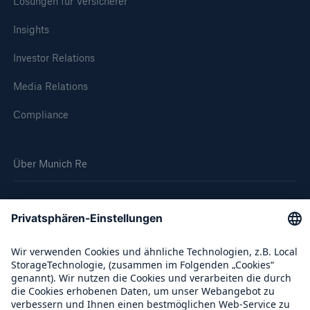
Lösungen für Versicherer
Insights
Investor Relations
Media Relations
Compliance
Über Munich Re
Munich Re Weltweit
Follow us