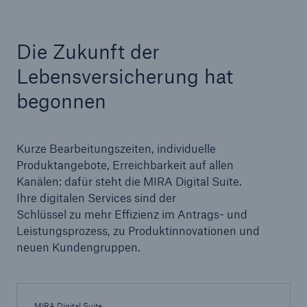
Reinsurance Property/Casualty
Die Zukunft der
Marine Trend Radar 2025
Lebensversicherung hat
begonnen
Kurze Bearbeitungszeiten, individuelle
Naturkatastrophen
Produktangebote, Erreichbarkeit auf allen
Versicherungslücke: der Anteil der nicht
Kanälen: dafür steht die MIRA Digital Suite.
versicherten Schäden aus Naturkatastrophen
Ihre digitalen Services sind der
seit 1980 beträgt
Schlüssel zu mehr Effizienz im Antrags- und
Leistungsprozess, zu Produktinnovationen und
neuen Kundengruppen.
71.8%
MIRA Digital Suite