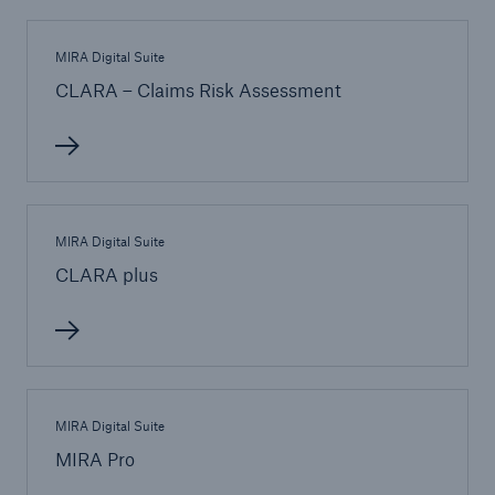
MIRA Digital Suite
CLARA – Claims Risk Assessment
MIRA Digital Suite
CLARA plus
Fakten
CLARA reduziert die Wartezeit bis zur
Leistungsentscheidung in der BU-
Versicherung bis zu
MIRA Digital Suite
MIRA Pro