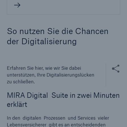
50 %
So nutzen Sie die Chancen
der Digitalisierung
Cyber
Geschätzte globale wirtschaftliche Kosten der
Internetkriminalität
Inhalte te
Erfahren Sie hier, wie wir Sie dabei
unterstützen, Ihre Digitalisierungslücken
zu schließen.
600 bn
MIRA Digital Suite in zwei Minuten
erklärt
US Dollar im Jahr 2018
In den digitalen Prozessen und Services vieler
Lebensversicherer gibt es an entscheidenden