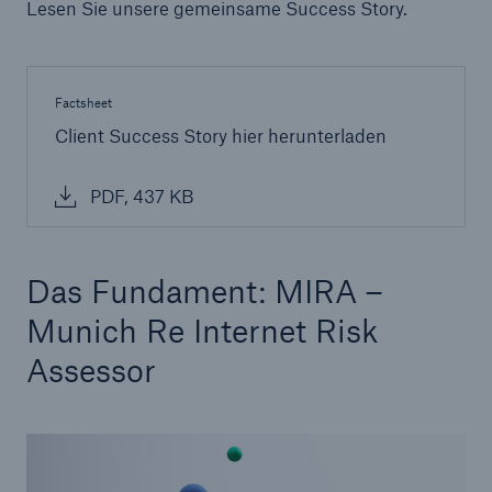
Lesen Sie unsere gemeinsame Success Story.
Lösungen
Rückversicherung Leben/Gesundheit
Factsheet
MIRA Digital Suite
Client Success Story hier herunterladen
Seite öffnen
PDF, 437 KB
MIRA PoS
MIRApply Insured
Das Fundament: MIRA –
MIRApply Physician: Digitalisierte
Munich Re Internet Risk
Hausarztberichte
Assessor
CLARA – Claims Risk Assessment
CLARA plus
MIRA Pro