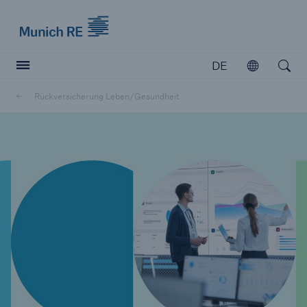
Munich Re logo
DE
Öffnen
Open searc
Rückversicherung Leben/Gesundheit
Versicherer
Versicherer
Unsere Lösungen für Versicherer