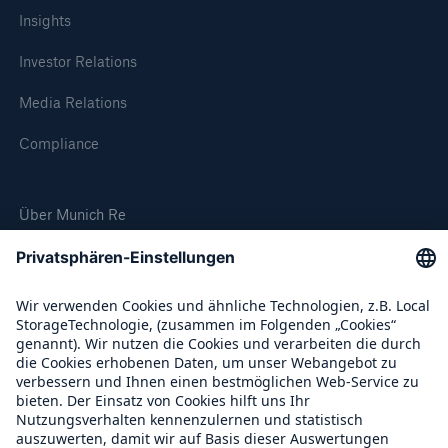
Insights
Investor Relations
Media Relations
Compliance
Über Munich Re
Munich Re Weltweit
Follow us