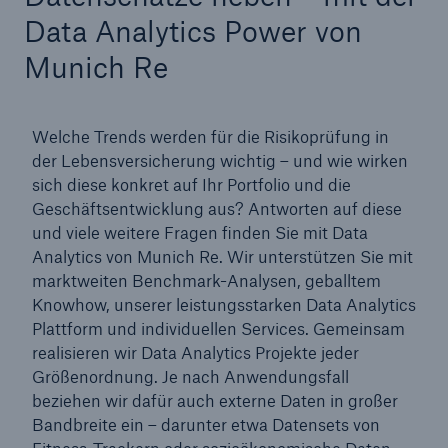
Data Analytics Power von
Reinsurance Property/Casualty
Munich Re
Marine Trend Radar 2025
Welche Trends werden für die Risikoprüfung in
der Lebensversicherung wichtig – und wie wirken
sich diese konkret auf Ihr Portfolio und die
Geschäftsentwicklung aus? Antworten auf diese
Naturkatastrophen
und viele weitere Fragen finden Sie mit Data
Versicherungslücke: der Anteil der nicht
Analytics von Munich Re. Wir unterstützen Sie mit
versicherten Schäden aus Naturkatastrophen
marktweiten Benchmark-Analysen, geballtem
seit 1980 beträgt
Knowhow, unserer leistungsstarken Data Analytics
Plattform und individuellen Services. Gemeinsam
realisieren wir Data Analytics Projekte jeder
Größenordnung. Je nach Anwendungsfall
beziehen wir dafür auch externe Daten in großer
71.8%
Bandbreite ein – darunter etwa Datensets von