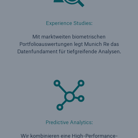
50 %
Experience Studies:
Mit marktweiten biometrischen
Portfolioauswertungen legt Munich Re das
Cyber
Datenfundament für tiefgreifende Analysen.
Geschätzte globale wirtschaftliche Kosten der
Internetkriminalität
600 bn
US Dollar im Jahr 2018
Predictive Analytics:
Wir kombinieren eine High-Performance-