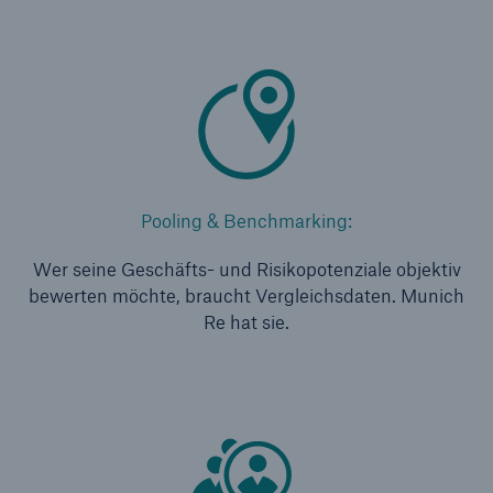
Pooling & Benchmarking:
Wer seine Geschäfts- und Risikopotenziale objektiv
bewerten möchte, braucht Vergleichsdaten. Munich
Fakten
Re hat sie.
CLARA reduziert die Wartezeit bis zur
Leistungsentscheidung in der BU-
Versicherung bis zu