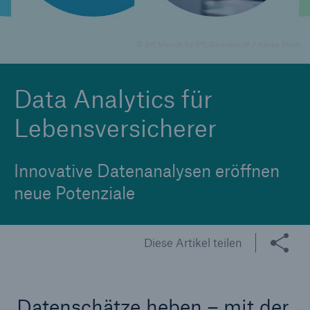
© [M] Munich Re [P1] Gorodenkoff / Adobe Stock
Tech Trend Radar 2026
Our expert perspective for insurance
Data Analytics für
Lebensversicherer
Innovative Datenanalysen eröffnen
neue Potenziale
Diese Artikel teilen
Datenschätze heben – mit der