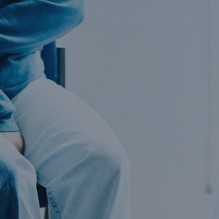
Zahlen + Fakten
Mit zum Teil über 50 Prozent
Marktdurchdringung in vielen
Lebensversicherungsmärkten verfügt Munich
Re über riesige Datenbestände.
>50 %
Artikel
Data Analytics im Versicherungswesen