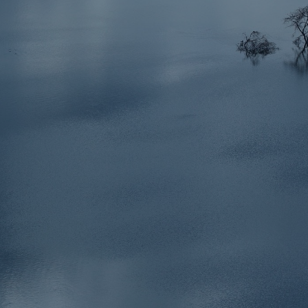
il der nicht versicherten
äden aus
rkatastrophen seit 1980
ägt
71.8%
er