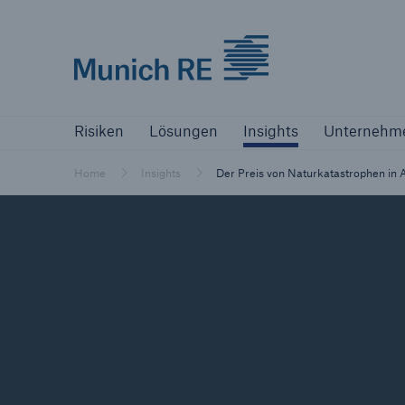
Munich Re logo
Risiken
Lösungen
Insights
Unternehm
Risiken
Lösungen
Insights
Unternehm
Versicherer
Bewältigen Sie Ihre Risiken mit unseren
Home
Insights
Der Preis von Naturkatastrophen in 
Lösungen
Versicherer
Unsere Lösungen für Versicherer