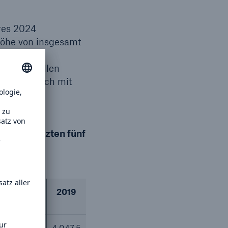
hres 2024
Höhe von insgesamt
e; die
enden Tabellen
 im Vergleich mit
it den letzten fünf
2020
2019
6
2.100,0
4.047,5