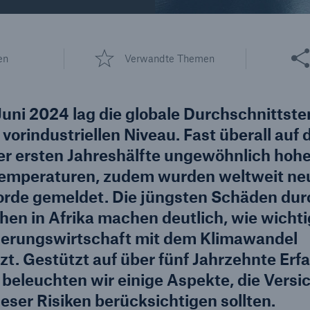
600 b
Diese 
en
Verwandte Themen
A reduziert die
zeit bis zur
US Dollar im Jahr 2018
tungsentscheidung in
Juni 2024 lag die globale Durchschnittst
BU-Versicherung bis zu
vorindustriellen Niveau. Fast überall auf 
er ersten Jahreshälfte ungewöhnlich hoh
emperaturen, zudem wurden weltweit ne
0 %
rde gemeldet. Die jüngsten Schäden dur
en in Afrika machen deutlich, wie wichtig
cherungswirtschaft mit dem Klimawandel
t. Gestützt auf über fünf Jahrzehnte Erf
Rückversicherung Leben/Gesundh
 beleuchten wir einige Aspekte, die Versi
MIRA Digital Suite
ser Risiken berücksichtigen sollten.