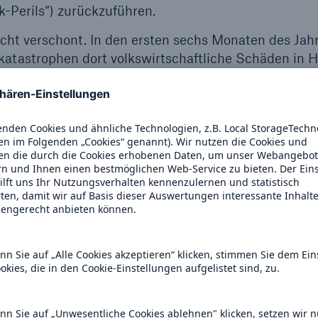
-Perils“) zurückzuführen.
icht verschont. In den ersten sechs Monaten des Ja
katastrophen dort volkswirtschaftliche Schäden in 
rika klafft nach wie vor eine große Versicherungslück
ringung liegt in der Regel weit unter 1 %. Die folg
ophenereignisse in der ersten Hälfte des Jahres 2024
ren dar.
ht der Katastrophenschäden in Afrika im Vergleich m
Erstes HJ
2023
2022
2021
2024
 Schäden (in
463,1
14.654,3
10.468,7
893,