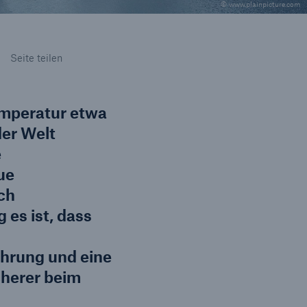
© www.plainpicture.com
Lösungen
n
Cyber-Lösungen von Munich
Seite teilen
Seite teilen
Re
emperatur etwa
der Welt
e
ue
ch
 es ist, dass
ahrung und eine
eit
cherer beim