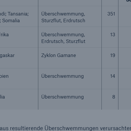
di; Tansania;
Überschwemmung,
351
; Somalia
Sturzflut, Erdrutsch
rika
Überschwemmung,
13
Erdrutsch, Sturzflut
gaskar
Zyklon Gamane
19
pien
Überschwemmung
14
ia
Überschwemmung
8
aus resultierende Überschwemmungen verursachten 