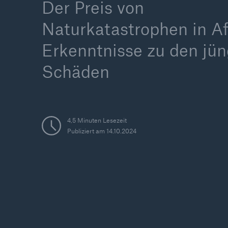
Der Preis von
Naturkatastrophen in Af
Erkenntnisse zu den jü
Schäden
Tech Trend Radar 2026
Our expert perspective f
insurance
4,5 Minuten Lesezeit
Publiziert am 14.10.2024