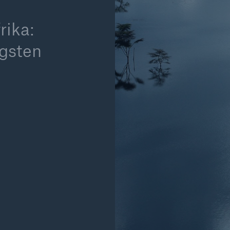
Ante
Sch
rika:
Natu
betr
ngsten
Reinsurance Property/Casualty
or
Marine Trend Radar 2025
Cyber
Geschätzte globale
wirtschaftliche Kosten d
Internetkriminalität