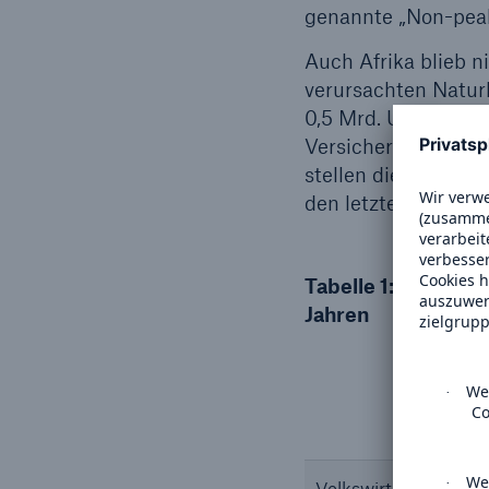
genannte „Non-peak
Auch Afrika blieb n
verursachten Natur
0,5 Mrd. US$. In Af
Versicherungsdurchd
stellen die Katastr
den letzten fünf Jah
Tabelle 1: Übersic
Jahren
Volkswirtschaftliche