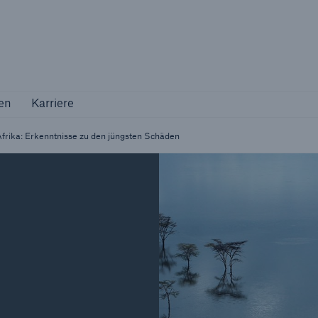
Not if, but how
en
Karriere
en
Karriere
Industriekunden
Maßgeschneiderte Lösungen für Ihre
Afrika: Erkenntnisse zu den jüngsten Schäden
Branche
Natur
Vers