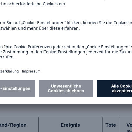
848
10.912
2.515
73
 und 2022 waren die volkswirtschaftlichen Schäden d
ioden. Im Jahr 2023 verursachte das Erdbeben in Ma
den, während 2022 die Schäden vor allem auf die 
ulu-Natal) und Nigeria zurückzuführen waren.
 größten Naturkatastrophen in Afrika in der ersten 
and/Region
Ereignis
Tote
Vo
S