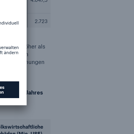
3
1.581
2.723
eutlich höher als
rokko einen
Überschwemmungen
Hälfte des Jahres
lkswirtschaftliche
chäden (Mio. US$)