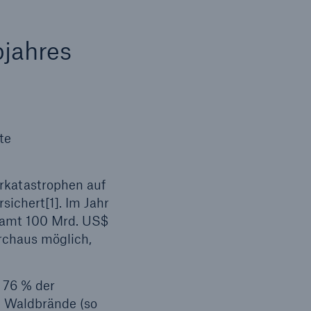
bjahres
Suche öffnen
te
rkatastrophen auf
ichert[1]. Im Jahr
esamt 100 Mrd. US$
rchaus möglich,
 76 % der
 Waldbrände (so