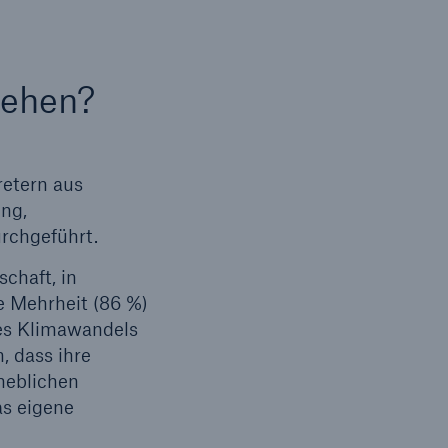
gehen?
etern aus
ng,
rchgeführt.
chaft, in
de Mehrheit (86 %)
des Klimawandels
 dass ihre
heblichen
s eigene