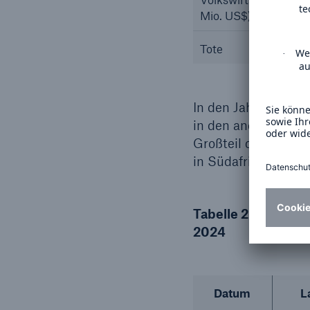
Mio. US$)
Tote
In den Jahren 2023
in den anderen Per
Großteil der Schä
in Südafrika (KwaZ
Tabelle 2: Die fünf
2024
Datum
L