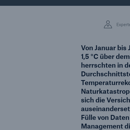
Lösungen
Fakten
Sachdeckung durch einen
Expert
leistungsfähigen
CLAR
Rückversicherungspartner
Warte
Leis
Von Januar bis 
der 
1,5 °C über dem 
herrschten in d
Durchschnittst
5
Temperaturreko
Naturkatastroph
sich die Versi
auseinandersetz
Fülle von Daten
Management die