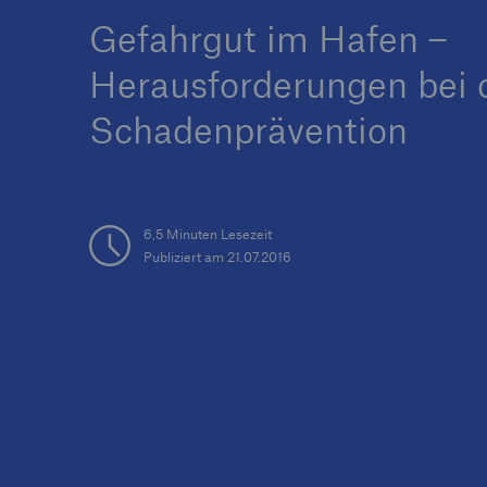
Gefahrgut im Hafen –
Herausforderungen bei 
Schadenprävention
Tech Trend Radar 2026
Our expert perspective f
insurance
6,5 Minuten Lesezeit
Publiziert am 21.07.2016