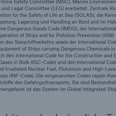
itime Safety Committee (MSC), Marine Environment
nd Legal Committee (LEG) erarbeitet. Zentrale Richt
ntion for the Safety of Life at Sea (SOLAS), die Ke
pelung, Lagerung und Handling an Bord und im Haf
time Dangerous Goods Code (IMDG), der Internatio
peration of Ships and for Pollution Prevention (ISM)
ien des Seeschiffverkehrs sowie der International Cod
quipment of Ships carrying Dangerous Chemicals in 
ch den International Code for the Construction and 
Gases in Bulk (IGC-Code) und den International Code
d Irradiated Nuclear Fuel, Plutonium and High-Leve
ips (INF-Code). Die vorgenannten Codes regeln Kon
chiffe des Gefahrguttransports. Sie sind Bestandte
engefasst ist das System im Global Integrated Shi