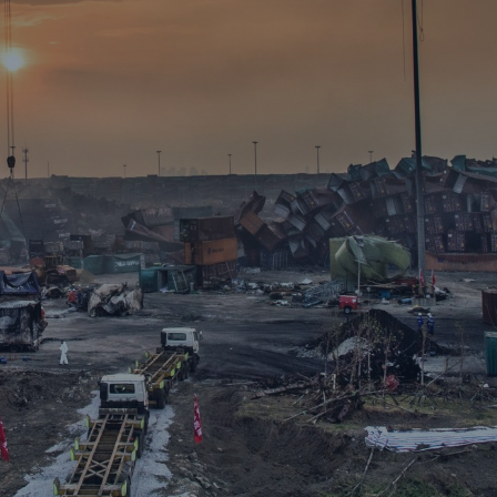
il der nicht versicherten
äden aus
rkatastrophen seit 1980
ägt
71.8%
er