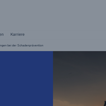
Not if, but how
en
Karriere
en
Karriere
Industriekunden
Maßgeschneiderte Lösungen für Ihre
ngen bei der Schadenprävention
Branche
Natur
Vers