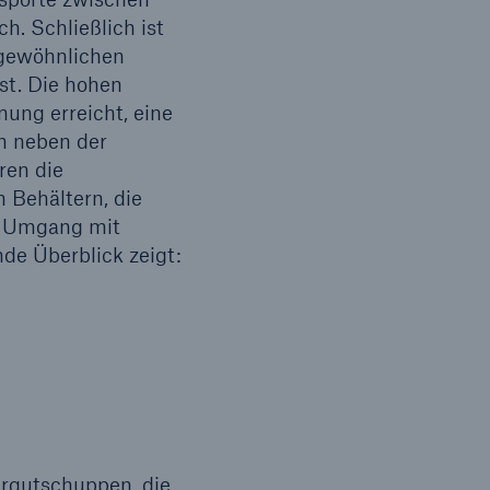
h. Schließlich ist
 gewöhnlichen
st. Die hohen
ung erreicht, eine
Suche öffnen
en neben der
ren die
 Behältern, die
m Umgang mit
de Überblick zeigt:
hrgutschuppen, die