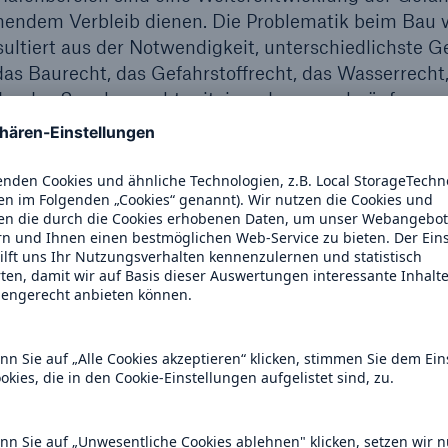
endem Verbleib dienen. Die Problematik beim Bau 
ultiert aus der Notwendigkeit, unterschiedlichste G
as Baurecht, das Gefahrstoffrecht, das Wasserrecht,
der das Seuchenrecht miteinander zu verknüpfen.
 Rechtsnormen erfordert einen ganzheitlichen, inter
 früher Einbindung der Behörden. Dabei sind intern
ungen zu beachten.
n unterschiedliche Systeme zur Einstufung und Ken
n daher passieren, dass ein Stoff oder Stoffgemisch
ft und behandelt wird, in einem anderen hingegen nic
nsport und im Handel Probleme, sondern auch im Arb
ltweit einheitliches System zur Klassifizierung von C
affen. Das sogenannte Globally Harmonised System
rm des „Purple Book“ vorgelegt und wird seitdem in
 Die Einstufung nach harmonisierten Kriterien ermögl