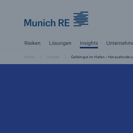
Munich Re logo
Risiken
Lösungen
Insights
Unternehm
Risiken
Lösungen
Insights
Unternehm
Versicherer
Bewältigen Sie Ihre Risiken mit unseren
Home
Insights
Gefahrgut im Hafen – Herausforderu
Lösungen
Versicherer
Unsere Lösungen für Versicherer