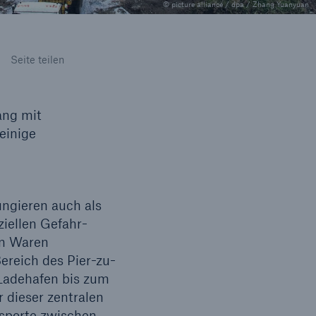
© picture alliance / dpa / Zhang Yuanyuan
Lösungen
n
Cyber-Lösungen von Munich
Seite teilen
Seite teilen
Re
ang mit
einige
ungieren auch als
ziellen Gefahr-
en Waren
ereich des Pier-zu-
eit
 Ladehafen bis zum
r dieser zentralen
nsporte zwischen