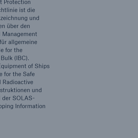
 Protection
linie ist die
nnzeichnung und
en über den
nal Management
 für allgemeine
e for the
Bulk (IBC).
Equipment of Ships
 for the Safe
l Radioactive
struktionen und
il der SOLAS-
pping Information