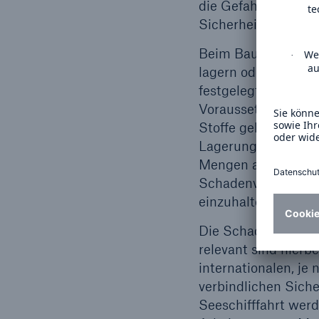
die Gefahren von C
Sicherheitshinweis
Beim Bau und Betri
lagern oder verarbe
festgelegt, wann e
Voraussetzungen erf
Stoffe gelten oft w
Lagerung erforderl
Mengen an brennbar
Schadenverhütungsm
einzuhalten.
Die Schadenverhütu
relevant sind hier
internationalen, j
verbindlichen Siche
Seeschifffahrt werd