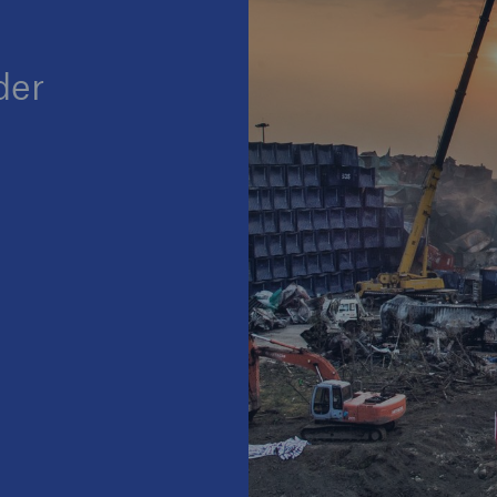
Ante
Sch
Natu
der
betr
Reinsurance Property/Casualty
or
Marine Trend Radar 2025
Cyber
Geschätzte globale
wirtschaftliche Kosten d
Internetkriminalität