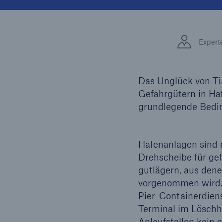
Lösungen
Fakten
Sachdeckung durch einen
Expert
leistungsfähigen
CLAR
Rückversicherungspartner
Warte
Leis
Das Unglück von Ti
der 
Gefahrgütern in Ha
grundlegende Bedin
5
Hafenanlagen sind n
Drehscheibe für gef
gutlägern, aus dene
vorgenommen wird. D
Pier-Containerdien
Terminal im Löschha
Anlaufstellen kein