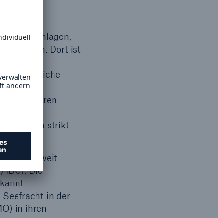
ren- und
n kann.
toffe umschlagen,
u beachten. Dort ist
timmte
ungsgefährliche
e separate
 mit größeren
te
schriften strikt
ehr: Weltweit
/IBC). Die
rkannt
 Seefracht in der
MO) in ihren