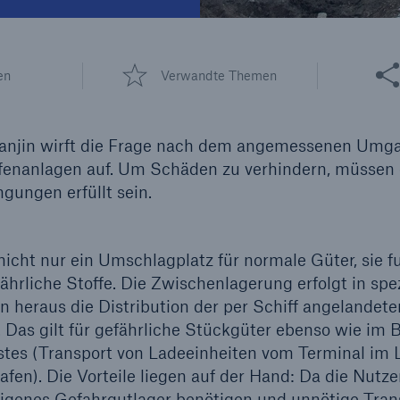
600 b
Diese 
en
Verwandte Themen
A reduziert die
zeit bis zur
US Dollar im Jahr 2018
tungsentscheidung in
anjin wirft die Frage nach dem angemessenen Umg
BU-Versicherung bis zu
fenanlagen auf. Um Schäden zu verhindern, müssen 
gungen erfüllt sein.
0 %
icht nur ein Umschlagplatz für normale Güter, sie f
ährliche Stoffe. Die Zwischenlagerung erfolgt in spe
n heraus die Distribution der per Schiff angelandet
as gilt für gefährliche Stückgüter ebenso wie im B
Rückversicherung Leben/Gesundh
stes (Transport von Ladeeinheiten vom Terminal im
MIRA Digital Suite
fen). Die Vorteile liegen auf der Hand: Da die Nutze
 eigenes Gefahrgutlager benötigen und unnötige Tra