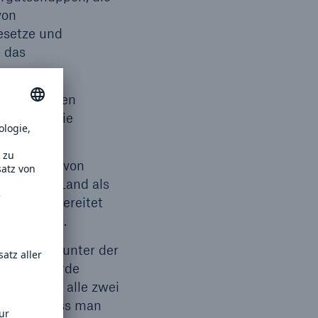
von
esetze und
 das
disziplinären
ationale wie
nzeichnung von
 in einem Land als
ht. Dies bereitet
eitsschutz.
hemikalien unter der
 (GHS) wurde
 den Regel alle zwei
icht es, dass man