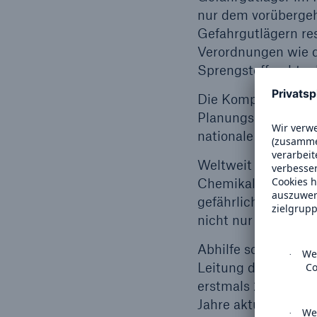
nur dem vorübergeh
Gefahrgutlägern res
Verordnungen wie d
Sprengstoffrecht o
Die Komplexität der
Planungsprozess mit
nationale Anforder
Weltweit existiere
Chemikalien. Es kan
gefährlich eingestu
nicht nur beim Tra
Abhilfe soll ein we
Leitung der UN sch
erstmals 2003 in Fo
Jahre aktualisiert.