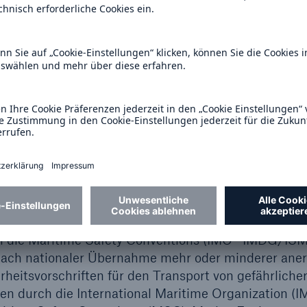
hemikalien weltweit mit denselben Symbolen, Gefah
en auf Etiketten und in Datenblättern kommuniziere
eb von Hafen- oder Industrieanlagen, die Gefahrens
iten, sind grundsätzlich die nationalen Regelungen z
ine Anlage genehmigungspflichtig ist und damit bes
üllen muss. Für explosive, radioaktive und ansteck
eitergehende Vorschriften, bei denen in der Regel ein
ich ist. Spezielle Vorgaben sind zudem beim Umgang
en und explosiven Stoffe zu beachten. Die wichtigs
aßnahme ist daher, die gesetzlichen Regeln und Vor
ng beginnt dabei bereits vor dem Hafen, im Seeverk
bei die Maritime Safety Conventions (IMO– IMDG/ISM
e nach nationaler Übernahme mehr oder minderer ane
rheitsvorschriften für den Transport von gefährlicher
en durch die International Maritime Organization (I