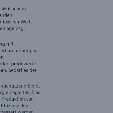
ysikalischem
henden
 fossilen Welt.
nlage bzgl.
ng mit
uerbaren Energien
on
darf produzierte
en, bedarf es der
rgienutzung bleibt
gie begleiten. Das
e Produktion von
Effizienz des
rbessert werden.