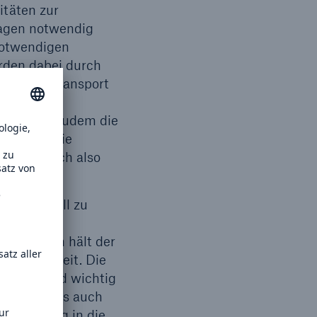
itäten zur
nlagen notwendig
 notwendigen
erden dabei durch
 Für den Transport
sowie die
tisch ist zudem die
a nur so die
 – letztlich also
sie planvoll zu
 aber noch hält der
ür sie bereit. Die
ringend und wichtig
flation als auch
hr Schwung in die