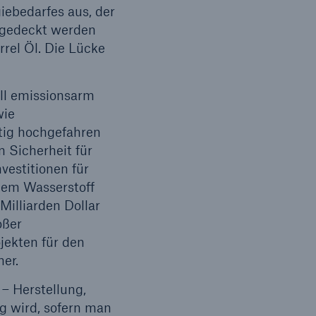
ebedarfes aus, der
 gedeckt werden
rrel Öl. Die Lücke
Suche öffnen
ell emissionsarm
wie
tig hochgefahren
n Sicherheit für
vestitionen für
uem Wasserstoff
Milliarden Dollar
oßer
jekten für den
er.
– Herstellung,
g wird, sofern man