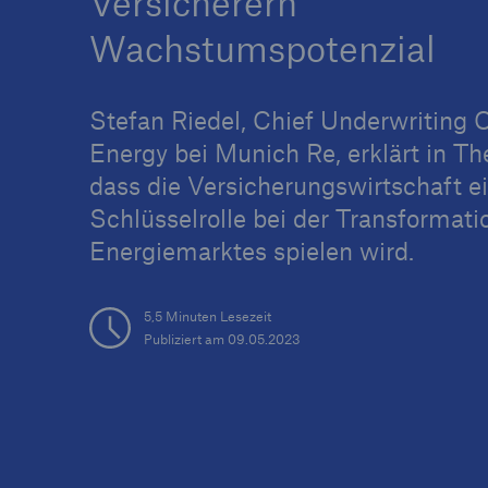
Versicherern
Wachstumspotenzial
Stefan Riedel, Chief Underwriting O
Tech Trend Radar 2026
Energy bei Munich Re, erklärt in The
Our expert perspective f
dass die Versicherungswirtschaft e
insurance
Schlüsselrolle bei der Transformati
Energiemarktes spielen wird.
5,5 Minuten Lesezeit
Publiziert am 09.05.2023