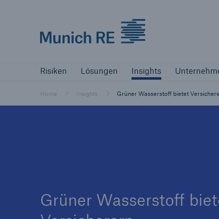
Munich Re logo
Risiken
Lösungen
Insights
Unternehm
Risiken
Lösungen
Insights
Unternehm
Versicherer
Bewältigen Sie Ihre Risiken mit unseren
Home
Insights
Grüner Wasserstoff bietet Versiche
Lösungen
Versicherer
Unsere Lösungen für Versicherer
Grüner Wasserstoff biet