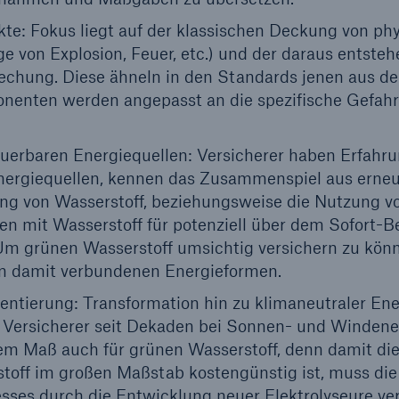
e: Fokus liegt auf der klassischen Deckung von ph
ge von Explosion, Feuer, etc.) und der daraus entste
echung. Diese ähneln in den Standards jenen aus der
enten werden angepasst an die spezifische Gefahre
uerbaren Energiequellen: Versicherer haben Erfahru
nergiequellen, kennen das Zusammenspiel aus erne
lung von Wasserstoff, beziehungsweise die Nutzung v
n mit Wasserstoff für potenziell über dem Sofort-Be
Um grünen Wasserstoff umsichtig versichern zu könn
len damit verbundenen Energieformen.
entierung: Transformation hin zu klimaneutraler Ene
n Versicherer seit Dekaden bei Sonnen- und Windener
rem Maß auch für grünen Wasserstoff, denn damit di
off im großen Maßstab kostengünstig ist, muss die 
esses durch die Entwicklung neuer Elektrolyseure ve