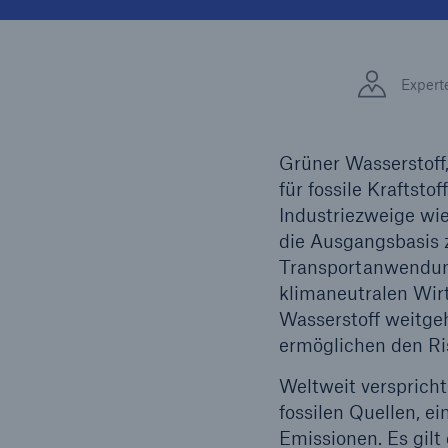
Lösungen
Fakten
Sachdeckung durch einen
Expert
leistungsfähigen
CLAR
Rückversicherungspartner
Warte
Leis
Grüner Wasserstoff,
der 
für fossile Kraftsto
Industriezweige wie
die Ausgangsbasis z
5
Transportanwendunge
klimaneutralen Wirt
Wasserstoff weitge
ermöglichen den Ris
Weltweit verspricht
fossilen Quellen, 
Emissionen. Es gilt