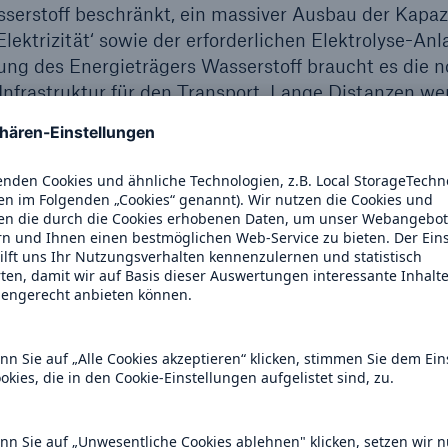
serstoff beschränkt, ein massiver Ausbau der Kapaz
lektrizität‘ sowie der erforderlichen Elektrolyse-A
ilung des Energieträgers Wasserstoff braucht es die
e Infrastruktur für den Transport. Lange Distanzen w
gen Wasserstoffs mittels Spezialschiffen überbrückt.
nzen bedarf es den Bau neuer Pipeline Infrastruktur 
mwidmung existierender Erdgasleitungen. Erfolgskri
nehmer, langfristige Abnahmeverträge einzugehen, d
tigkeit für die Segmente Herstellung und Verteilung
n Wasserstoffprojekten – sichergestellt wird.
u bestimmen ist mehr als eine rechnerische Übung, 
ie Industrie substanziell: Unternehmen haben sich
ele gesteckt, sie wollen emissionsarm produzieren –
ige erschwingliche und klimaneutrale Alternativen f
folge des Kriegs in der Ukraine unterstreicht, wie d
ng in der Energiewende gebraucht werden. Sowohl In
 und Öl-basierten Energie brachte jüngst etwas me