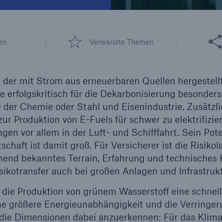
600 b
Diese 
en
Verwandte Themen
A reduziert die
zeit bis zur
US Dollar im Jahr 2018
tungsentscheidung in
 der mit Strom aus erneuerbaren Quellen hergestellt 
BU-Versicherung bis zu
ffe erfolgskritisch für die Dekarbonisierung besonder
 der Chemie oder Stahl und Eisenindustrie. Zusätzli
ur Produktion von E-Fuels für schwer zu elektrifizie
0 %
n vor allem in der Luft- und Schifffahrt. Sein Pote
schaft ist damit groß. Für Versicherer ist die Risiko
hend bekanntes Terrain, Erfahrung und technische
ikotransfer auch bei großen Anlagen und Infrastrukt
Rückversicherung Leben/Gesundh
 die Produktion von grünem Wasserstoff eine schnel
eine größere Energieunabhängigkeit und die Verringe
MIRA Digital Suite
 die Dimensionen dabei anzuerkennen: Für das Kliman