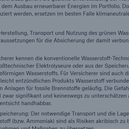
dem Ausbau erneuerbarer Energien im Portfolio. Dor
ziert werden, ersetzen im besten Falle klimaneutral
 Herstellung, Transport und Nutzung des grünen Wasse
aussetzungen für die Absicherung der damit verbun
cherer kennen die konventionelle Wasserstoff-Techno
oßtechnischer Elektrolyseure oder aus der Speicher
sförmigen Wasserstoffs. Für Versicherer sind auch di
 leicht entzündlichen Produkts Wasserstoff verbunde
n Anlagen für fossile Brennstoffe geläufig. Die Gef
d zwar signifikant und keineswegs zu unterschätzen 
ntsicht handhabbar.
peicherung: Der notwendige Transport und die Lag
off (bzw. Ammoniak) sind als Risiken akribisch zu b
nahmen und Maßgaben zu übersetzen.