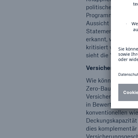
politischen Entsche
Programme und dazu
Aussicht (z. B. EU 
Statement, German 
erkannt, wenn auch 
kritisiert wird. De
sieht die Versicheru
Versicherer unters
Wie können Versich
Zero-Baustein unte
Versicherungswirtsc
in Bewertung, Quan
konventionellen wi
Deckungskapazität
dies komplementär 
Versicherungsgesch