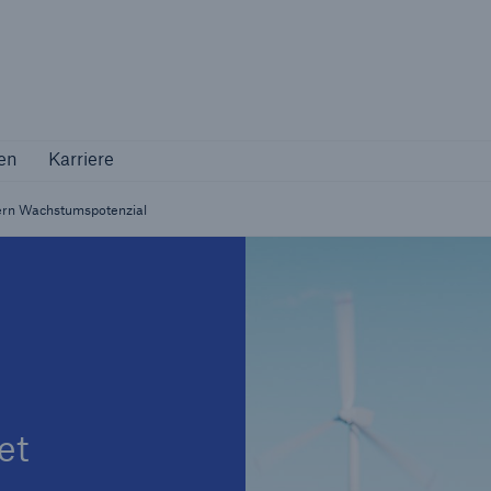
Not if, but how
en
Karriere
en
Karriere
Industriekunden
Maßgeschneiderte Lösungen für Ihre
rern Wachstumspotenzial
Branche
et
Natur
Vers