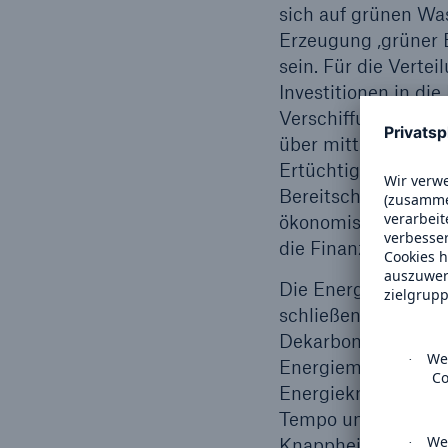
sich auf grünen Was
Erzeugung ‚grüner E
sein. Für die Verte
Investitionen in di
Verschiffung flüssi
über mittlere Dista
Ertüchtigung und U
Bereitschaft der Ab
ökonomische Sinnhaf
die Finanzierung vo
Die Energie-Lücke z
schließen ist für d
Dekarbonisierungszi
Energiemarkt zu wen
Energieknappheit in
Tempo und Skalieru
Knappheit der Gas-