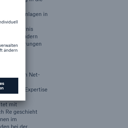
n stellen
für neue Anlagen in
Economic
als Hindernis
n vielen Ländern
len Veränderungen
esentlichen Net-
e
gen Risiko-Expertise
te aus dem
tet mit
h Re geschieht
onen im
den bei der