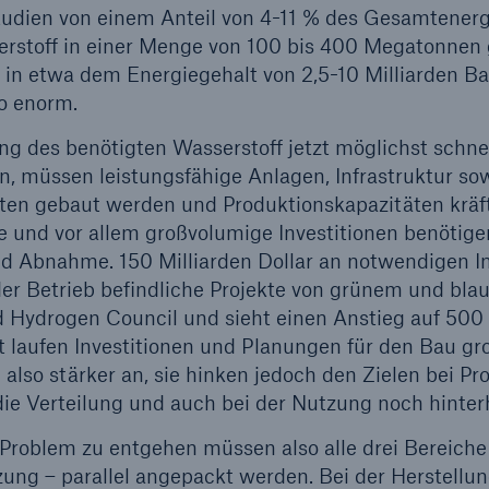
udien von einem Anteil von 4-11 % des Gesamtenergi
rstoff in einer Menge von 100 bis 400 Megatonnen
ht in etwa dem Energiegehalt von 2,5-10 Milliarden Ba
so enorm.
ng des benötigten Wasserstoff jetzt möglichst schn
n, müssen leistungsfähige Anlagen, Infrastruktur so
en gebaut werden und Produktionskapazitäten kräf
e und vor allem großvolumige Investitionen benötige
d Abnahme. 150 Milliarden Dollar an notwendigen In
der Betrieb befindliche Projekte von grünem und bla
 Hydrogen Council und sieht einen Anstieg auf 500 
 laufen Investitionen und Planungen für den Bau gr
also stärker an, sie hinken jedoch den Zielen bei Pro
die Verteilung und auch bei der Nutzung noch hinterh
oblem zu entgehen müssen also alle drei Bereiche 
ng – parallel angepackt werden. Bei der Herstellun