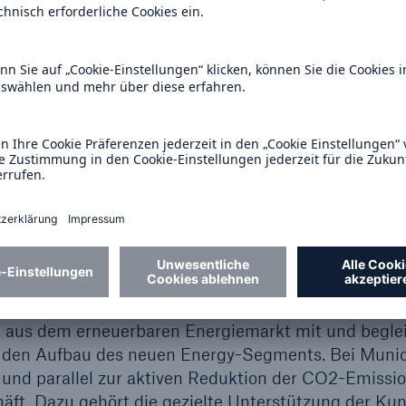
idungen, gerade für grünen Wasserstoff. Viele Staate
 Subventionen und Steuerhilfen in Milliardenhöhe 
Greendeal, US Inflation Reduction Act, Kanada Fall 
H2Global Initiative). Auch die Regelungswut wurde 
das Defizit an konstruktiven politischen Leitlinien i
n Schub durch die jüngsten politischen und finanziel
ngsbranche für sich generell als Katalysator.
tützen und ermöglichen die Transformation
erer die Entwicklung des grünen Wasserstoffs als w
rstützen? Mit der Übernahme von Risiken schafft di
haft Vertrauen in die Technologie, Versicherer brin
tifizierung und Absicherung der Wasserstoff-Projek
e aus dem erneuerbaren Energiemarkt mit und beglei
 den Aufbau des neuen Energy-Segments. Bei Munic
und parallel zur aktiven Reduktion der CO2-Emissi
äft. Dazu gehört die gezielte Unterstützung der Kun