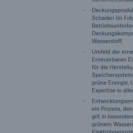
Deckungsprodukt
Schaden (in Fol
Betriebsunterbr
Deckungskompon
Wasserstoff.
Umfeld der erne
Erneuerbaren E
für die Herstel
Speichersysteme
grüne Energie. 
Expertise in al
Entwicklungsori
ein Prozess, de
gilt in besonde
grünem Wasserst
Elektrolyseproz