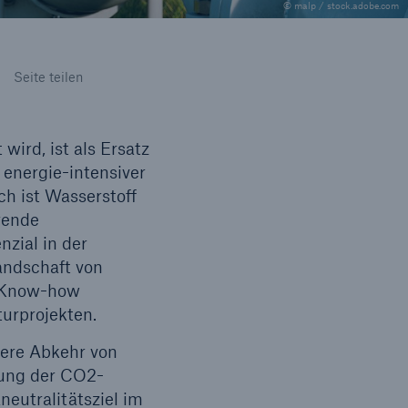
© malp / stock.adobe.com
Lösungen
n
Cyber-Lösungen von Munich
Seite teilen
Seite teilen
Re
wird, ist als Ersatz
s energie-intensiver
ch ist Wasserstoff
rende
nzial in der
landschaft von
s Know-how
urprojekten.
eit
lere Abkehr von
rung der CO2-
eutralitätsziel im