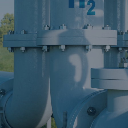
il der nicht versicherten
äden aus
rkatastrophen seit 1980
ägt
71.8%
er