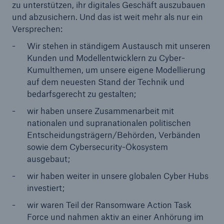
zu unterstützen, ihr digitales Geschäft auszubauen
und abzusichern. Und das ist weit mehr als nur ein
Versprechen:
Wir stehen in ständigem Austausch mit unseren
Kunden und Modellentwicklern zu Cyber-
Kumulthemen, um unsere eigene Modellierung
auf dem neuesten Stand der Technik und
bedarfsgerecht zu gestalten;
wir haben unsere Zusammenarbeit mit
nationalen und supranationalen politischen
Entscheidungsträgern/Behörden, Verbänden
sowie dem Cybersecurity-Ökosystem
ausgebaut;
Lösungen
wir haben weiter in unsere globalen Cyber Hubs
Sachdeckung durch einen leistungsfähigen
investiert;
Rückversicherungspartner
wir waren Teil der Ransomware Action Task
Force und nahmen aktiv an einer Anhörung im