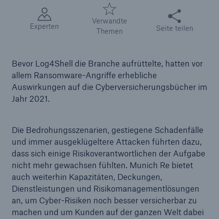
Diese Seite teile
Verwandte
Reinsurance Property/Casualty
Experten
Seite teilen
Themen
Marine Trend Radar 2025
Bevor Log4Shell die Branche aufrüttelte, hatten vor
allem Ransomware-Angriffe erhebliche
Auswirkungen auf die Cyberversicherungsbücher im
Jahr 2021.
Naturkatastrophen
Versicherungslücke: der Anteil der nicht
Die Bedrohungsszenarien, gestiegene Schadenfälle
versicherten Schäden aus Naturkatastrophen
und immer ausgeklügeltere Attacken führten dazu,
seit 1980 beträgt
dass sich einige Risikoverantwortlichen der Aufgabe
nicht mehr gewachsen fühlten. Munich Re bietet
auch weiterhin Kapazitäten, Deckungen,
Dienstleistungen und Risikomanagementlösungen
71.8%
an, um Cyber-Risiken noch besser versicherbar zu
machen und um Kunden auf der ganzen Welt dabei