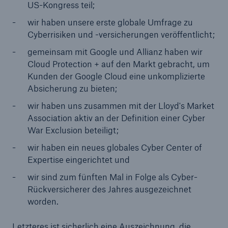
US-Kongress teil;
wir haben unsere erste globale Umfrage zu
Cyberrisiken und -versicherungen veröffentlicht;
gemeinsam mit Google und Allianz haben wir
Cloud Protection + auf den Markt gebracht, um
Kunden der Google Cloud eine unkomplizierte
Absicherung zu bieten;
wir haben uns zusammen mit der Lloyd's Market
Association aktiv an der Definition einer Cyber
War Exclusion beteiligt;
Fakten
wir haben ein neues globales Cyber Center of
CLARA reduziert die Wartezeit bis zur
Expertise eingerichtet und
Leistungsentscheidung in der BU-
wir sind zum fünften Mal in Folge als Cyber-
Versicherung bis zu
Rückversicherer des Jahres ausgezeichnet
worden.
Letzteres ist sicherlich eine Auszeichnung, die