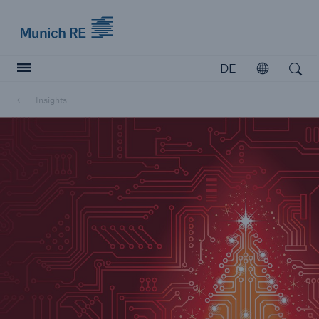
Munich Re logo
DE
Öffnen
Open search
Insights
Versicherer
Versicherer
Unsere Lösungen für Versicherer