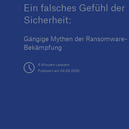
Ein falsches Gefühl der
Sicherheit:
Gängige Mythen der Ransomware-
Tech Trend Radar 2026
Our expert perspective f
Bekämpfung
insurance
6 Minuten Lesezeit
Publiziert am 04.09.2020