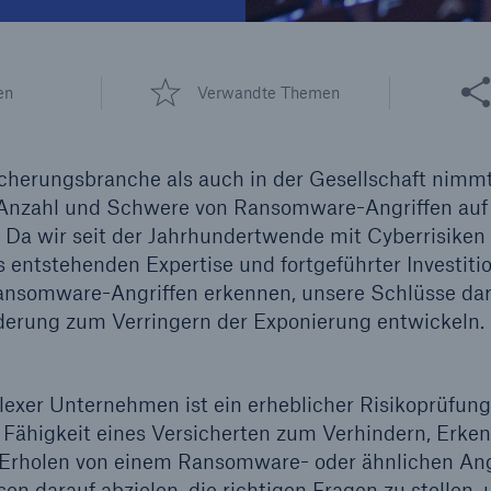
600 b
Diese 
en
Verwandte Themen
A reduziert die
zeit bis zur
US Dollar im Jahr 2018
tungsentscheidung in
icherungsbranche als auch in der Gesellschaft nimm
BU-Versicherung bis zu
 Anzahl und Schwere von Ransomware-Angriffen au
 Da wir seit der Jahrhundertwende mit Cyberrisiken
 entstehenden Expertise und fortgeführter Investiti
0 %
Ransomware-Angriffen erkennen, unsere Schlüsse da
nderung zum Verringern der Exponierung entwickeln.
lexer Unternehmen ist ein erheblicher Risikoprüfu
Rückversicherung Leben/Gesundh
e Fähigkeit eines Versicherten zum Verhindern, Erke
MIRA Digital Suite
 Erholen von einem Ransomware- oder ähnlichen Ang
en darauf abzielen, die richtigen Fragen zu stellen,