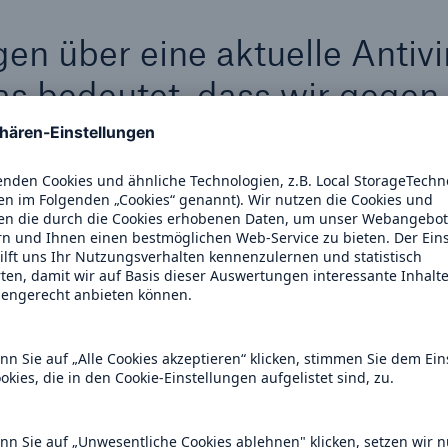
gen über eine aktuelle Antivi
s bedeutet, dass wir gegen
e-Angriffe geschützt sind."
rus-Lösung eine wichtige Sicherheitskontrolle ist, d
nte erkennt, die auf den Endpunkt heruntergelade
sungen jedoch umgangen werden. Es sollte unbedingt
egrenzungen der Antivirus-Scantechniken oft von An
teien auf eine Weise verschleiern, dass Antivirus-Sca
edes Mal, wenn ein Angriff auf eine neue Art verschle
gerung, bis die Antivirus-Lösung aktualisiert wird, u
ifern ein Handlungsfenster bietet.
 übersehenes Risiko ist die Tatsache, dass diese Sc