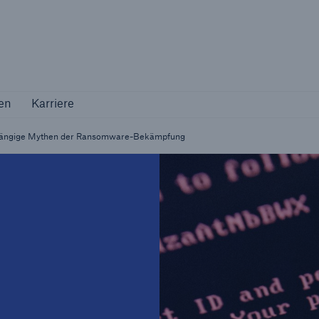
Not if, but how
en
Karriere
en
Karriere
Industriekunden
Maßgeschneiderte Lösungen für Ihre
t: Gängige Mythen der Ransomware-Bekämpfung
Branche
Natur
Vers