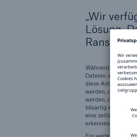
„Wir verfü
Lösung. Da
Ransomwar
Während eine Antivi
Dateien und Dokume
diese Antivirus-Lö
werden, dass die B
werden, die ihre Da
bösartig erkennen. J
eine zeitliche Verzö
erkennen, was Angre
Ein weiteres häufig