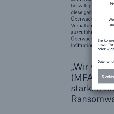
böswilligen Inhalte
diese ganz einfach 
Überwachungssystem
Verhalten überwach
auszuführen oder u
Überwachungssystem
Infiltration.
„Wir verwe
(MFA). Wir
starken S
Ransomwar