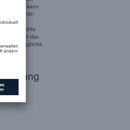
worben hat, kann
erte Endpunkt-
rdächtiges
artete Befehle
unterbindet das
auf die mögliche
fizierung
inen