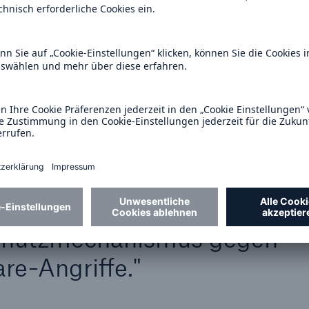
n suchen. Ein Angreifer, der genügend Privilegien er
deaktivieren. Aus diesem Grund sind verhaltensbasi
e erforderlich, die den gesamten Endpunkt auf ve
en. Wenn ein Nutzer beispielsweise versucht, unerw
ngewöhnliche Hochrisikoprogramme zu verwenden, 
 diese Handlungen und lenkt die Aufmerksamkeit 
nden Multi-Faktor-Authenti
 verfügen also schon über e
chutzmechanismus gegen
e-Angriffe."