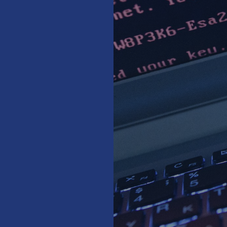
Ante
Sch
Natu
betr
Reinsurance Property/Casualty
or
Marine Trend Radar 2025
Cyber
Geschätzte globale
wirtschaftliche Kosten d
Internetkriminalität