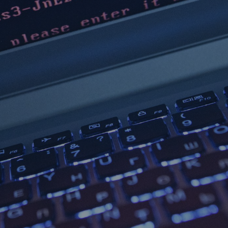
il der nicht versicherten
äden aus
rkatastrophen seit 1980
ägt
71.8%
er