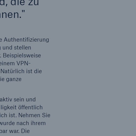
, die zu
nen."
e Authentifizierung
 und stellen
. Beispielsweise
f einem VPN-
türlich ist die
die ganze
ktiv sein und
igkeit öffentlich
ich ist. Nehmen Sie
e wurde nach ihrem
ar war. Die