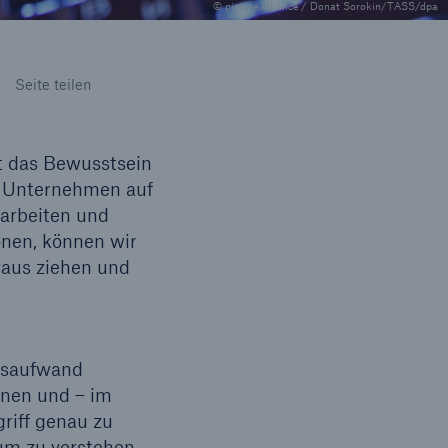
© picture alliance / Donat Sorokin/TASS/dpa
Lösungen
n
Cyber-Lösungen von Munich
Seite teilen
Seite teilen
Re
t das Bewusstsein
f Unternehmen auf
 arbeiten und
onen, können wir
raus ziehen und
ngsaufwand
eit
nnen und – im
riff genau zu
 um zu verstehen,