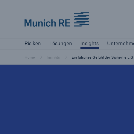
Munich Re logo
Risiken
Lösungen
Insights
Unternehm
Risiken
Lösungen
Insights
Unternehm
Versicherer
Bewältigen Sie Ihre Risiken mit unseren
Home
Insights
Ein falsches Gefühl der Sicherhei
Lösungen
Versicherer
Unsere Lösungen für Versicherer