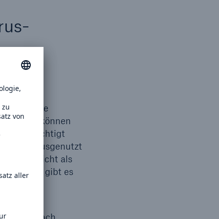
rus-
ie bösartige
n werden, können
 berücksichtigt
greifern ausgenutzt
nner sie nicht als
iert wird, gibt es
m diese zu
anner nur nach