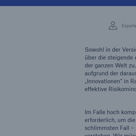
Lösungen
Fakten
Sachdeckung durch einen
Expert
leistungsfähigen
CLAR
Rückversicherungspartner
Warte
Leis
Sowohl in der Vers
der 
über die steigende
der ganzen Welt zu.
aufgrund der daraus
5
„Innovationen“ in 
effektive Risikomi
Im Falle hoch komp
erforderlich, um di
schlimmsten Fall –
verstehen. Wir müss