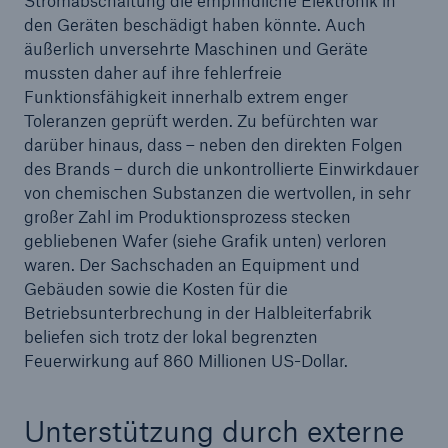
Stromabschaltung die empfindliche Elektronik in
50 %
den Geräten beschädigt haben könnte. Auch
äußerlich unversehrte Maschinen und Geräte
mussten daher auf ihre fehlerfreie
Funktionsfähigkeit innerhalb extrem enger
Toleranzen geprüft werden. Zu befürchten war
darüber hinaus, dass – neben den direkten Folgen
Cyber
des Brands – durch die unkontrollierte Einwirkdauer
Geschätzte globale wirtschaftliche Kosten der
von chemischen Substanzen die wertvollen, in sehr
Internetkriminalität
großer Zahl im Produktionsprozess stecken
gebliebenen Wafer (siehe Grafik unten) verloren
waren. Der Sachschaden an Equipment und
Gebäuden sowie die Kosten für die
600 bn
Betriebsunterbrechung in der Halbleiterfabrik
beliefen sich trotz der lokal begrenzten
Feuerwirkung auf 860 Millionen US-Dollar.
US Dollar im Jahr 2018
Unterstützung durch externe