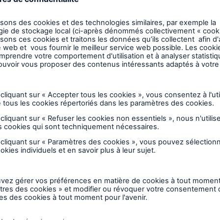
publication, Munich Re É.-U. (vie) explore certaines 
aire et la santé générale, l’impact d’une mauvaise s
e au tabagisme et les nouvelles sources de données d
ssiers dentaires, en particulier le
Tobacco Score
de S
et article est disponible en anglais seulement.
Sélection des risques et expertise médicale
Segmentation du risque
Consommation de 