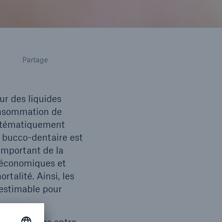
Partage
ur des liquides
consommation de
ystématiquement
é bucco-dentaire est
mportant de la
ioéconomiques et
talité. Ainsi, les
nestimable pour