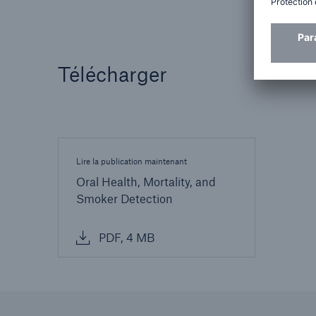
Télécharger
Lire la publication maintenant
Oral Health, Mortality, and
Smoker Detection
PDF, 4 MB