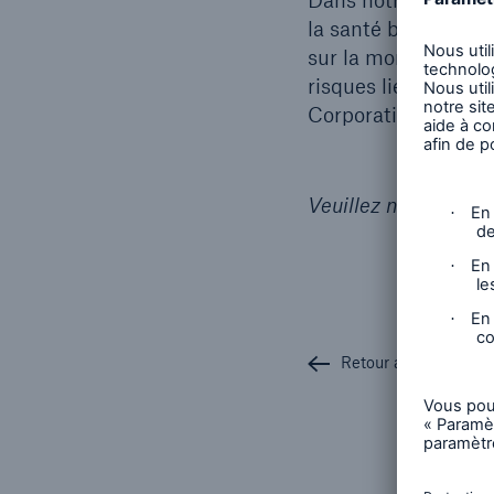
Dans notre récente 
la santé bucco-dent
sur la mortalité du
risques liées aux do
Corporation.
Veuillez noter que c
Retour au sommaire