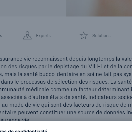
s
Experts
Solutions
assurance vie reconnaissent depuis longtemps la vale
tion des risques par le dépistage du VIH-1 et de la 
, mais la santé bucco-dentaire en soi ne fait pas s
s dans le processus de sélection des risques. La sant
mmunauté médicale comme un facteur déterminant i
t associée à d’autres états de santé, indicateurs soc
au mode de vie qui sont des facteurs de risque de mor
entaire peuvent constituer une source de données i
ssurance vie.