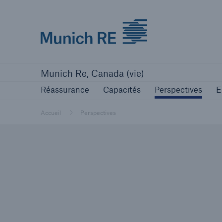
Munich Re logo
Réassurance
Capacités
Perspectives
E
Munich Re, Canada (vie)
Réassurance
Capacités
Perspectives
E
Accueil
Perspectives