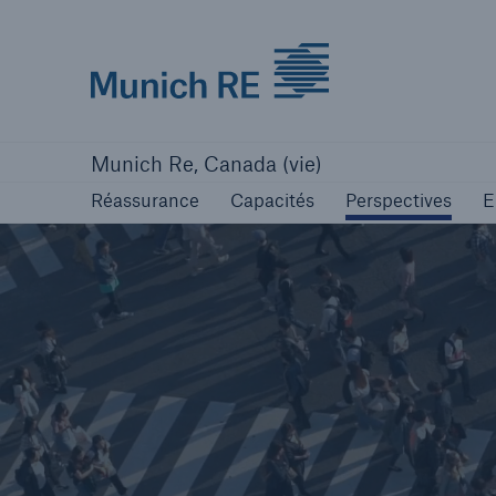
Munich Re logo
Réassurance
Capacités
Perspectives
E
Munich Re, Canada (vie)
Réassurance
Capacités
Perspectives
E