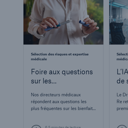
Sélection des risques et expertise
Sélect
médicale
médic
Foire aux questions
L’I
sur les
de 
médicaments GLP-
la 
Nos directeurs médicaux
Le Dr
1 utilisés pour la
sél
répondent aux questions les
Re ret
perte de poids
ris
plus fréquentes sur les bienfaits
premi
et les répercussions à long
des r
terme des médicaments de
l’appr
6,5 minutes de lecture