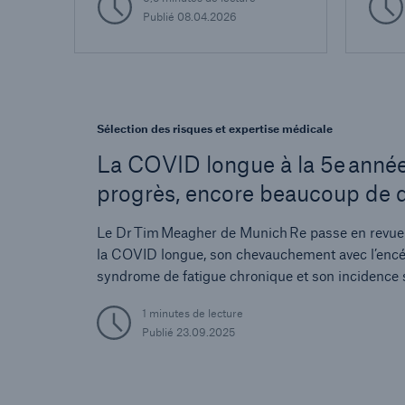
perte de poids à base de GLP‑1.
généra
Publié
08.04.2026
exami
croiss
recher
Sélection des risques et expertise médicale
La COVID longue à la 5e année
progrès, encore beaucoup de 
Le Dr Tim Meagher de Munich Re passe en revue l
la COVID longue, son chevauchement avec l’enc
syndrome de fatigue chronique et son incidence
prestations d’invalidité des populations de perso
1 minutes de lecture
Publié
23.09.2025