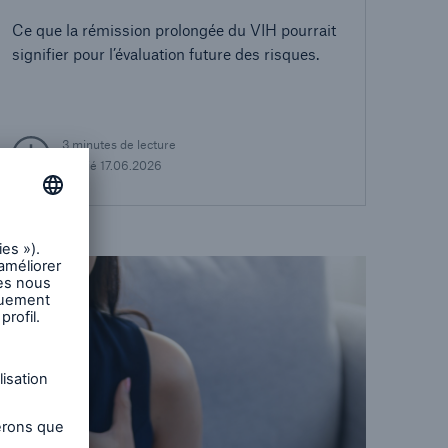
vers la guérison?
Ce que la rémission prolongée du VIH pourrait
signifier pour l’évaluation future des risques.
3 minutes de lecture
Publié
17.06.2026