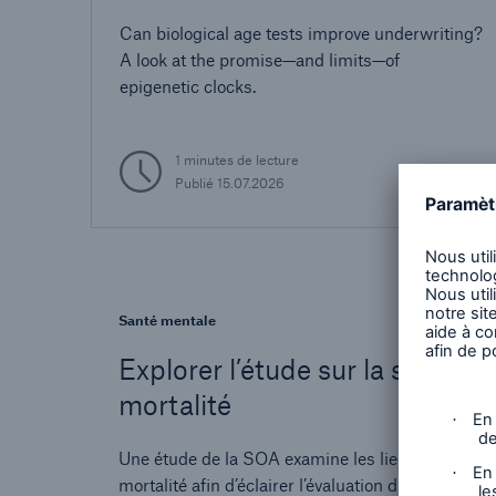
Can biological age tests improve underwriting?
A look at the promise—and limits—of
epigenetic clocks.
1 minutes de lecture
Publié
15.07.2026
Santé mentale
Explorer l’étude sur la santé me
mortalité
Une étude de la SOA examine les liens entre la sa
mortalité afin d’éclairer l’évaluation du risque en