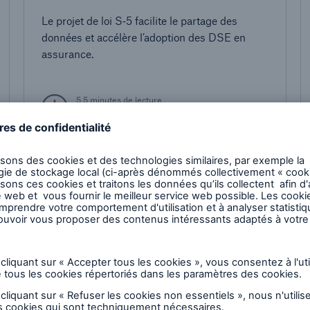
Canada
Le projet de loi S‑5 facilite le partage des
données et accélère l’adoption des DSE en
assurance.
5,5 minutes de lecture
Publié
25.06.2026
ntale et la
nté mentale, le suicide et la
 assurance.