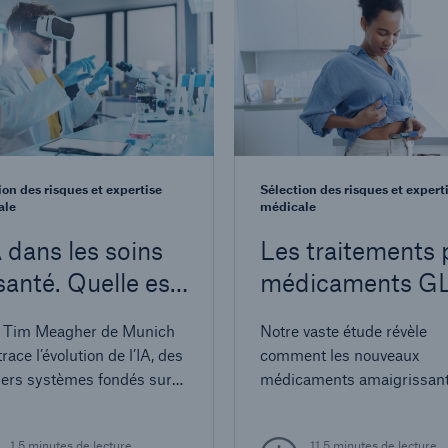
ion des risques et expertise
Sélection des risques et expert
ale
médicale
A dans les soins
Les traitements 
santé. Quelle est
médicaments G
pertinence pour la
1 et le risque de
 Tim Meagher de Munich
Notre vaste étude révèle
ection des
mortalité : enjeu
race l’évolution de l’IA, des
comment les nouveaux
ques médicaux?
pour les
ers systèmes fondés sur
médicaments amaigrissan
ègles jusqu’à
pourraient transformer le 
compagnies
entissage profond et à l’IA
de mortalité et la tarificatio
d’assurance vie
1,5 minutes de lecture
11,5 minutes de lecture