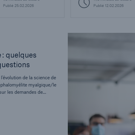
tive d’aujourd’hui, et
Publié
25.02.2026
Publié
12.02.2026
ne son influence
ante sur le diagnostic, la
che et l’efficacité clinique.
 : quelques
questions
’évolution de la science de
éphalomyélite myalgique/le
 sur les demandes de
nnes assurées.