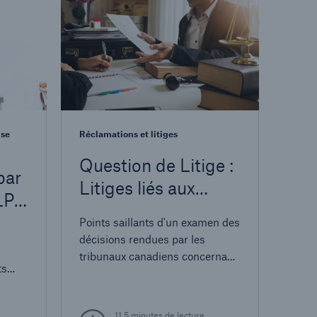
ise
Réclamations et litiges
Question de Litige :
par
Litiges liés aux
LP-
réclamations de
Points saillants d'un examen des
Maladies Graves
décisions rendues par les
x
tribunaux canadiens concernant
ts
les demandes d'indemnisation
risque
au titre d'une assurance
n.
maladies graves
11,5 minutes de lecture