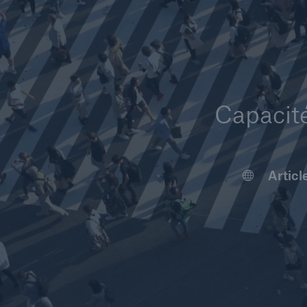
Capacit
Articl
Étude 
Vidéo 