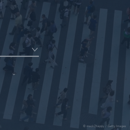
Toutes les lignes d'affaires
Réassurance maladies graves
té
Réassurance vie individuelle
© mack2happy / Getty Images