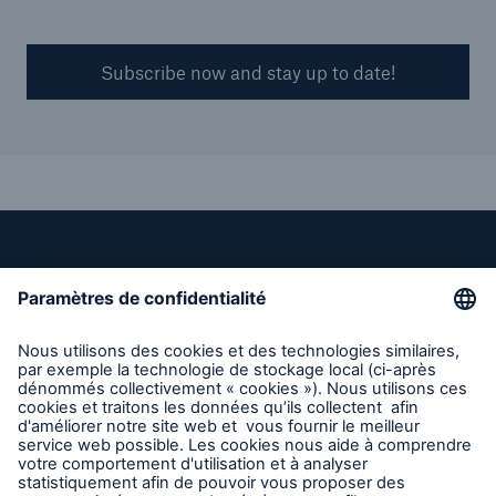
Subscribe now and stay up to date!
Liens directs
Entreprise
Carrières
Contact