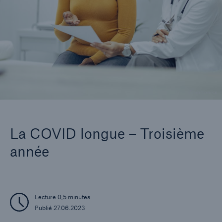
Entreprise
Carrières
© nortonrsx
La COVID longue – Troisième
année
Lecture 0,5 minutes
Publié 27.06.2023