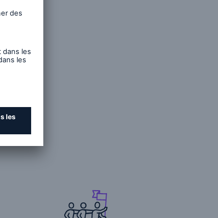
ider à
ndustrie