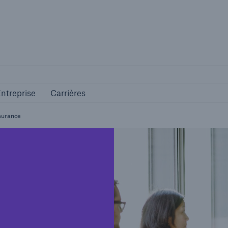
ves
Entreprise
Carrières
ntreprise
Carrières
ssurance