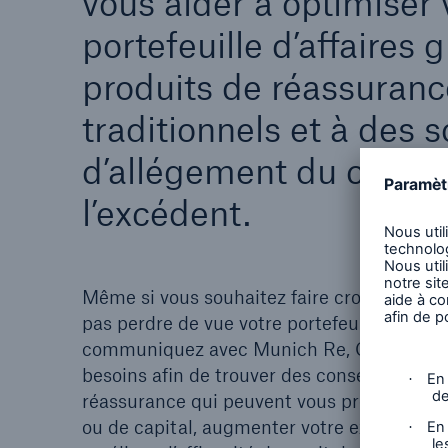
vous aider à optimiser 
portefeuille d’affaires 
produits de réassuranc
traditionnels et à des s
d’allégement du capital
l’excédent.
Même si vous souhaitez faire croître vos af
pas perdre de vue votre portefeuille actuel
communiquez avec Munich Re, Canada (vie
besoins afin de trouver des conseils et des
réassurance qui peuvent vous procurer un 
ou de capital, augmenter votre excédent, o