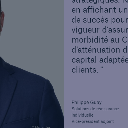
en affichant u
de succès pour
vigueur d’assur
morbidité au C
d’atténuation d
capital adapté
clients.
Philippe Guay
Solutions de réassurance
individuelle
Vice-président adjoint
© Munich Re