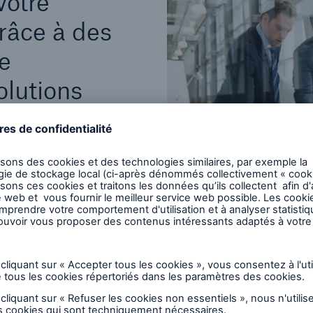
votre
grâce à des
e
olutions
 et de
faires, vous ne pouvez
. Lorsque vous
), nous évaluons vos
 structures de
allégement de réserves
ptimiser votre bilan ou