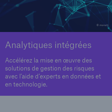
Réclamations et litiges
Optimisation de portefeuilles d’assurance
© monsitj
Analytiques intégrées
Expertise en matière de risques médicaux
Analytiques intégrées
Soutien au développement de produits
Accélérez la mise en œuvre des
Partenariats stratégiques et numériques
solutions de gestion des risques
Sélection des risques et évaluation du risque
avec l’aide d’experts en données et
en technologie.