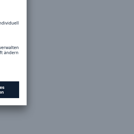
ing vor
er
 die