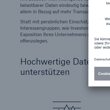
belastbarer Daten eindeutig bewerten und
allem in Bezug auf mehr Transparenz jederz
Statt mit persönlichen Einschätzungen be
Interessengruppen, wie Investoren, Reguli
Exposition Ihres Unternehmens gegenübe
offenzulegen.
Hochwertige Daten und
unterstützen