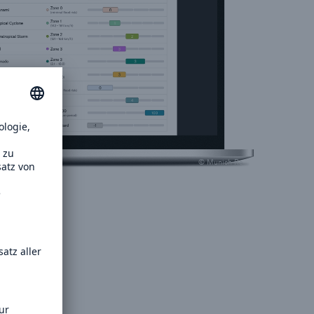
© Munich Re
ueller,