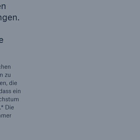
en
ngen.
e
chen
n zu
n, die
dass ein
achstum
* Die
immer