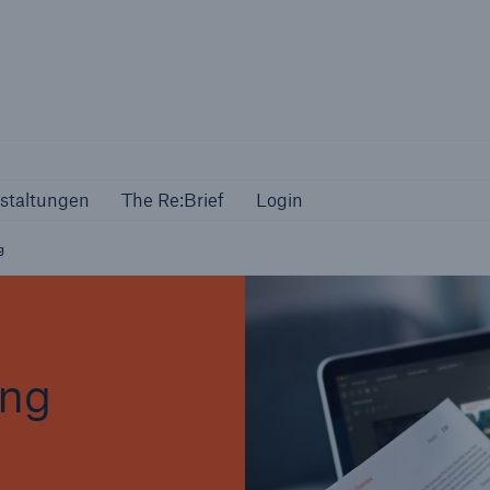
Veranstaltungen
The Re:Brief
Login
staltungen
The Re:Brief
Login
g
ing