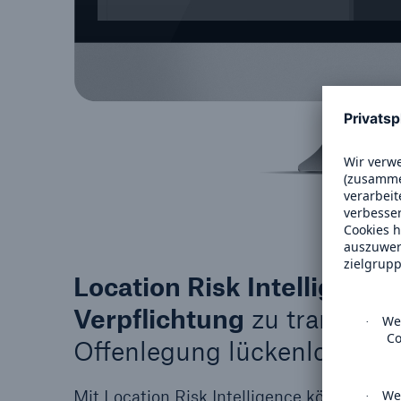
Location Risk Intelligence 
Verpflichtung
zu transpare
Offenlegung lückenlos n
Mit Location Risk Intelligence können Sie 