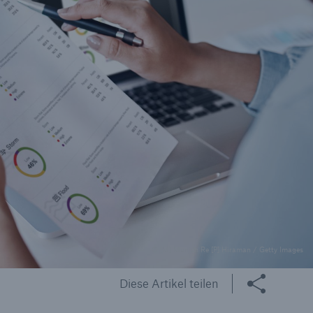
© [M] Munich Re [P] Hiraman / Getty Images
Diese Artikel teilen