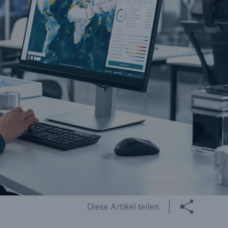
© [M] Munich Re [P1] gorodenkoff / Getty Images
Diese Artikel teilen