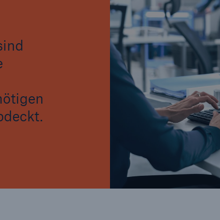
sind
e
nötigen
bdeckt.