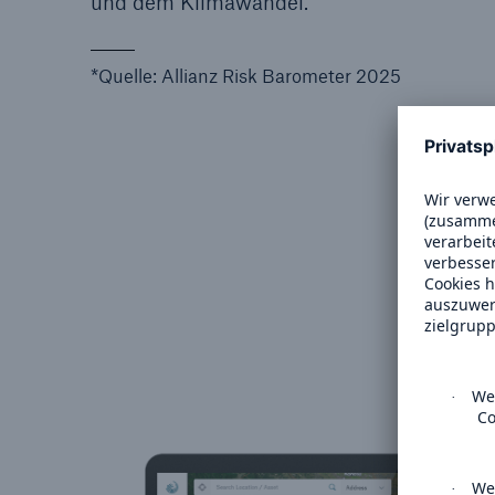
und dem Klimawandel.
*Quelle: Allianz Risk Barometer 2025