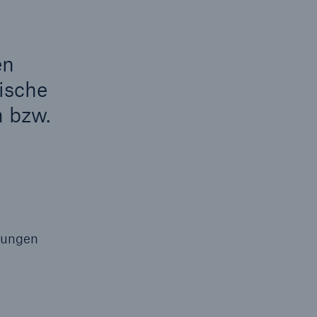
en
ische
n bzw.
idungen
r