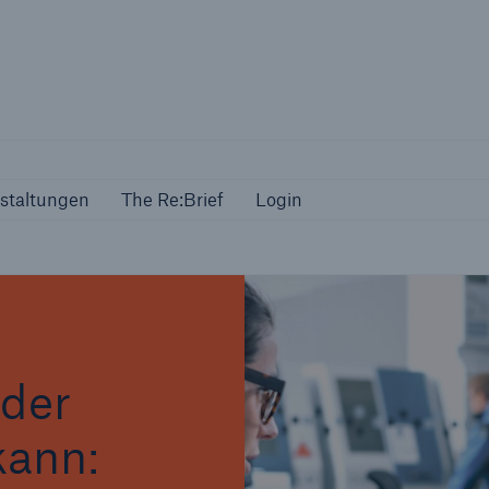
Veranstaltungen
The Re:Brief
Login
staltungen
The Re:Brief
Login
 der
kann: