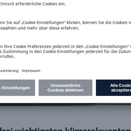
drei wichtigsten klimarelevanten