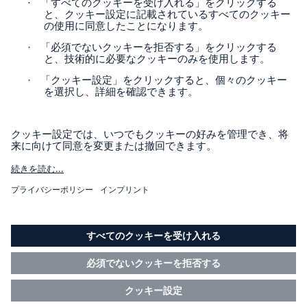
Contact
Privacy
Cookie Settings
Legal Notice
Sitemap
Imprint
アクセシビリティモード
Munich Re’s Statement on the UK Modern Slavery Act