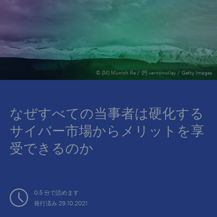
© [M] Munich Re / [P] vernonwiley / Getty Images
なぜすべての当事者は硬化する
サイバー市場からメリットを享
受できるのか
0.5 分で読めます
発行済み 29.10.2021