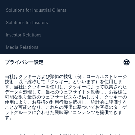
Solutions for Industrial Clients
Solutions for Insurers
Investor Relations
Media Relations
About Munich Re
Follow us