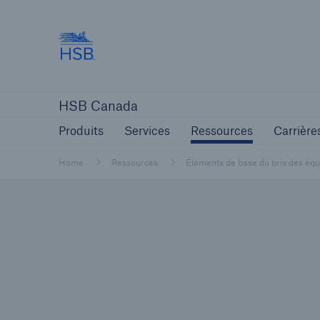
Hartford Steam Boiler
Produits
Services
Ressources
HSB Canada
Produits
Services
Ressources
Carrière
Home
Ressources
Éléments de base du bris des éq