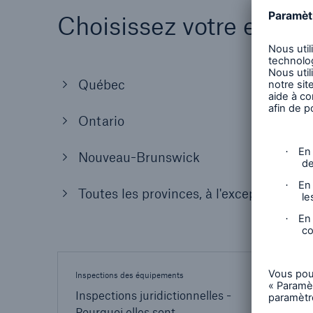
Choisissez votre empl
Québec
Ontario
Nouveau-Brunswick
Toutes les provinces, à l'exception du
Inspections des équipements
Service
Inspections juridictionnelles -
Rens
Pourquoi elles sont
notre