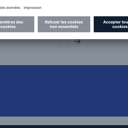
pour les chaudières et le
e, de notre processus
appareils sous pression 
pection ainsi que de nos
Québec et en Ontario.
ctions juridictionnelles
 prévention des pertes.