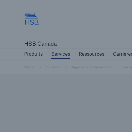
Hartford Steam Boiler
Produits
Services
Ressources
HSB Canada
Produits
Services
Ressources
Carrière
Home
Services
Ingénierie et Inspection
Servi