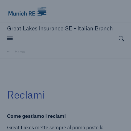
Munich Re logo
Great Lakes Insurance SE - Italian Branch
Open searc
Home
Chiudi navigazione o premi Esc
apri ricerc
Home
Reclami
Chi siamo
Come gestiamo i reclami
Ratings
Great Lakes mette sempre al primo posto la
Soluzioni Assicurative