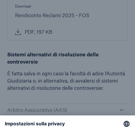
Download
Rendiconto Reclami 2025 - FOS
PDF, 197 KB
Sistemi alternativi di risoluzione delle
controversie
È fatta salva in ogni caso la facoltà di adire l’Autorità
Giudiziaria o, in alternativa, di avvalersi di sistemi
alternativi di risoluzione delle controversie:
Arbitro Assicurativo (AAS)
Conciliazione Paritetica
Negoziazione Assistita