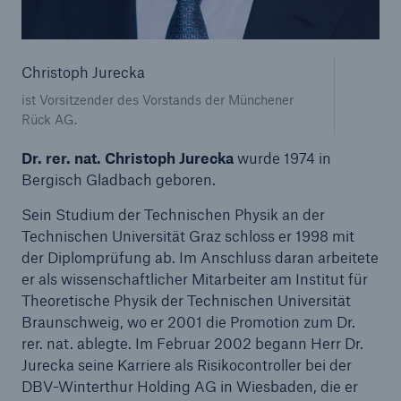
Reinsurance Property/Casualty
Christoph Jurecka
Marine Trend Radar 2025
ist Vorsitzender des Vorstands der Münchener
Rück AG.
Dr. rer. nat. Christoph Jurecka
wurde 1974 in
Bergisch Gladbach geboren.
Naturkatastrophen
Sein Studium der Technischen Physik an der
Versicherungslücke: der Anteil der nicht
Technischen Universität Graz schloss er 1998 mit
versicherten Schäden aus Naturkatastrophen
der Diplomprüfung ab. Im Anschluss daran arbeitete
seit 1980 beträgt
er als wissenschaftlicher Mitarbeiter am Institut für
Theoretische Physik der Technischen Universität
Braunschweig, wo er 2001 die Promotion zum Dr.
rer. nat. ablegte. Im Februar 2002 begann Herr Dr.
71.8%
Jurecka seine Karriere als Risikocontroller bei der
DBV-Winterthur Holding AG in Wiesbaden, die er