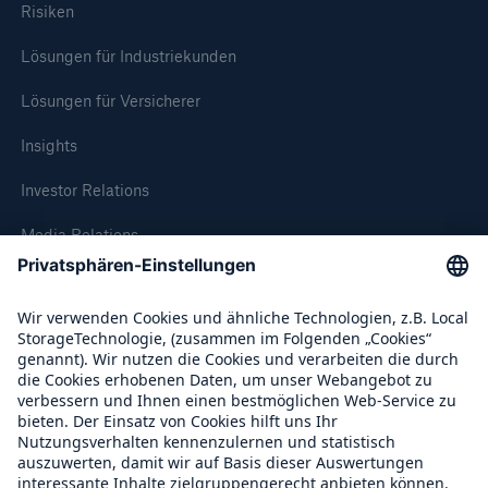
50 %
Risiken
Lösungen für Industriekunden
Lösungen für Versicherer
Insights
Cyber
Investor Relations
Geschätzte globale wirtschaftliche Kosten der
Internetkriminalität
Media Relations
Compliance
600 bn
Über Munich Re
US Dollar im Jahr 2018
Munich Re Weltweit