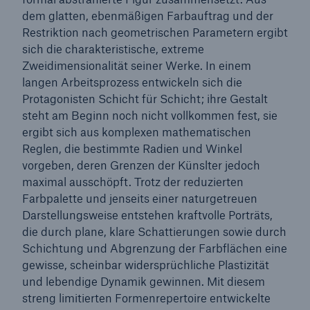
dem glatten, ebenmäßigen Farbauftrag und der
Restriktion nach geometrischen Parametern ergibt
Reinsurance Property/Casualty
sich die charakteristische, extreme
Marine Trend Radar 2025
Zweidimensionalität seiner Werke. In einem
langen Arbeitsprozess entwickeln sich die
Protagonisten Schicht für Schicht; ihre Gestalt
steht am Beginn noch nicht vollkommen fest, sie
ergibt sich aus komplexen mathematischen
Reglen, die bestimmte Radien und Winkel
Naturkatastrophen
vorgeben, deren Grenzen der Künslter jedoch
Versicherungslücke: der Anteil der nicht
maximal ausschöpft. Trotz der reduzierten
versicherten Schäden aus Naturkatastrophen
Farbpalette und jenseits einer naturgetreuen
seit 1980 beträgt
Darstellungsweise entstehen kraftvolle Porträts,
die durch plane, klare Schattierungen sowie durch
Schichtung und Abgrenzung der Farbflächen eine
gewisse, scheinbar widersprüchliche Plastizität
71.8%
und lebendige Dynamik gewinnen. Mit diesem
streng limitierten Formenrepertoire entwickelte