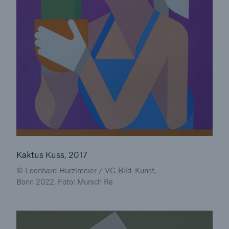
50 %
Cyber
Geschätzte globale wirtschaftliche Kosten der
Internetkriminalität
Kaktus Kuss, 2017
600 bn
© Leonhard Hurzlmeier / VG Bild-Kunst,
Bonn 2022, Foto: Munich Re
US Dollar im Jahr 2018