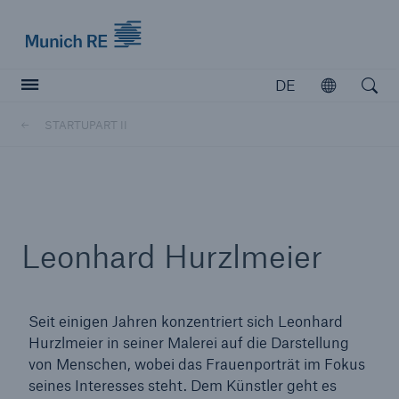
Munich Re logo
DE
Öffnen
Open searc
STARTUPART II
Versicherer
Versicherer
Unsere Lösungen für Versicherer
Leonhard Hurzlmeier
Seit einigen Jahren konzentriert sich Leonhard
Hurzlmeier in seiner Malerei auf die Darstellung
von Menschen, wobei das Frauenporträt im Fokus
seines Interesses steht. Dem Künstler geht es