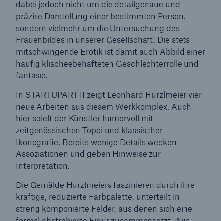
dabei jedoch nicht um die detailgenaue und
präzise Darstellung einer bestimmten Person,
sondern vielmehr um die Untersuchung des
Frauenbildes in unserer Gesellschaft. Die stets
Tech Trend Radar 2026
mitschwingende Erotik ist damit auch Abbild einer
häufig klischeebehafteten Geschlechterrolle und -
Our expert perspective for insurance
fantasie.
In STARTUPART II zeigt Leonhard Hurzlmeier vier
neue Arbeiten aus diesem Werkkomplex. Auch
hier spielt der Künstler humorvoll mit
zeitgenössischen Topoi und klassischer
Ikonografie. Bereits wenige Details wecken
Assoziationen und geben Hinweise zur
Interpretation.
Die Gemälde Hurzlmeiers faszinieren durch ihre
kräftige, reduzierte Farbpalette, unterteilt in
streng komponierte Felder, aus denen sich eine
formal abstrahierte Figur zusammensetzt. Aus