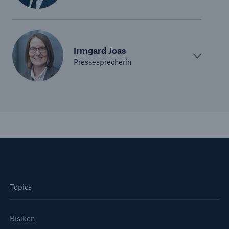
50 %
Irmgard Joas
Pressesprecherin
Cyber
Geschätzte globale wirtschaftliche Kosten der
Internetkriminalität
600 bn
Topics
US Dollar im Jahr 2018
Risiken