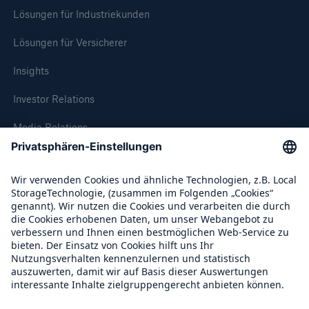
Lösungen für Industriekunden
Lösungen für Versicherer
Insights
Investor Relations
Media Relations
Compliance
Rückversicherung Leben/Gesundheit
MIRA Digital Suite
Über Munich Re
Munich Re Weltweit
Follow us