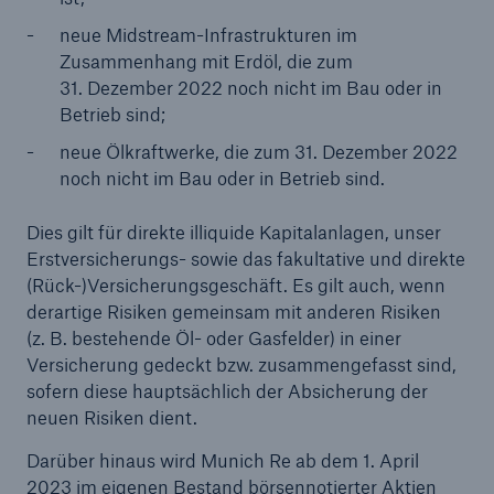
neue Midstream-Infrastrukturen im
Reinsurance Property/Casualty
Zusammenhang mit Erdöl, die zum
31. Dezember 2022 noch nicht im Bau oder in
Marine Trend Radar 2025
Betrieb sind;
neue Ölkraftwerke, die zum 31. Dezember 2022
noch nicht im Bau oder in Betrieb sind.
Dies gilt für direkte illiquide Kapitalanlagen, unser
Naturkatastrophen
Erstversicherungs- sowie das fakultative und direkte
Versicherungslücke: der Anteil der nicht
(Rück-)Versicherungsgeschäft. Es gilt auch, wenn
versicherten Schäden aus Naturkatastrophen
derartige Risiken gemeinsam mit anderen Risiken
seit 1980 beträgt
(z. B. bestehende Öl- oder Gasfelder) in einer
Versicherung gedeckt bzw. zusammengefasst sind,
sofern diese hauptsächlich der Absicherung der
neuen Risiken dient.
71.8%
Darüber hinaus wird Munich Re ab dem 1. April
2023 im eigenen Bestand börsennotierter Aktien