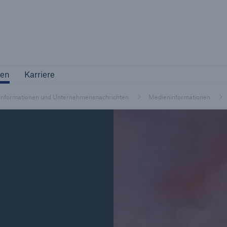
Not if, but 
ternehmen
Karriere
en
Karriere
Industriekunden
nformationen und Unternehmensnachrichten
Medieninformationen
Maßgeschneiderte Lösungen für Ihre
Branche
Natur
Vers