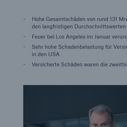
Lösungen
Hohe Gesamtschäden von rund 131 Mrd. 
Sachdeckung durch einen
Fakten
leistungsfähigen
den langfristigen Durchschnittswerten
CLAR
Rückversicherungspartner
Warte
Feuer bei Los Angeles im Januar verur
Leis
Sehr hohe Schadenbelastung für Versic
der 
in den USA
Versicherte Schäden waren die zweithö
5