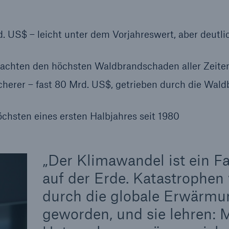
600 b
US$ – leicht unter dem Vorjahreswert, aber deutli
A reduziert die
zeit bis zur
sachten den höchsten Waldbrandschaden aller Zeite
US Dollar im Jahr 20
tungsentscheidung in
herer – fast 80 Mrd. US$, getrieben durch die Wal
BU-Versicherung bis zu
chsten eines ersten Halbjahres seit 1980
0 %
Der Klimawandel ist ein F
auf der Erde. Katastrophen 
durch die globale Erwärmu
Rückversicherung Leben/Gesundh
geworden, und sie lehren:
MIRA Digital Suite