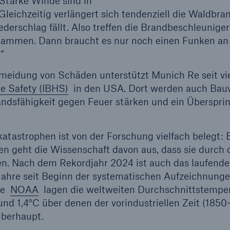
„Starke Winde sind in
. Gleichzeitig verlängert sich tendenziell die Waldbra
derschlag fällt. Also treffen die Brandbeschleuniger
usammen. Dann braucht es nur noch einen Funken an
“
meidung von Schäden unterstützt Munich Re seit vi
me Safety (IBHS)
in den USA. Dort werden auch Bau
andsfähigkeit gegen Feuer stärken und ein Überspri
atastrophen ist von der Forschung vielfach belegt: 
en geht die Wissenschaft davon aus, dass sie durch 
en. Nach dem Rekordjahr 2024 ist auch das laufende
ahre seit Beginn der systematischen Aufzeichnunge
rde
NOAA
lagen die weltweiten Durchschnittstempe
nd 1,4°C über denen der vorindustriellen Zeit (1850
überhaupt.