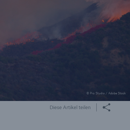
il der nicht versicherten
äden aus
rkatastrophen seit 1980
ägt
71.8%
© Pro Studio / Adobe Stock
Diese Artikel teilen
er