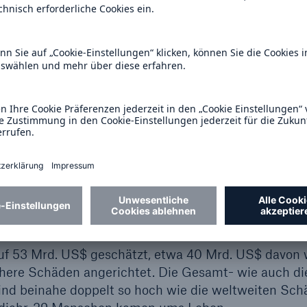
Naturkatastrophen
s Angeles
les nach langer Trockenheit verursachten die teue
 und das im Winter während der sonst üblichen
f 53 Mrd. US$ geschätzt, etwa 40 Mrd. US$ davon 
here Schäden angerichtet. Die Gesamt- wie auch di
sind beinahe doppelt so hoch wie die weltweiten Sc