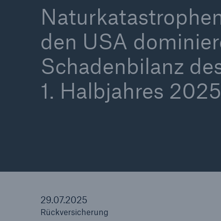
Naturkatastrophen
den USA dominier
Schadenbilanz de
Tech Trend Radar 2026
Our expert perspective f
1. Halbjahres 202
insurance
29.07.2025
Rückversicherung