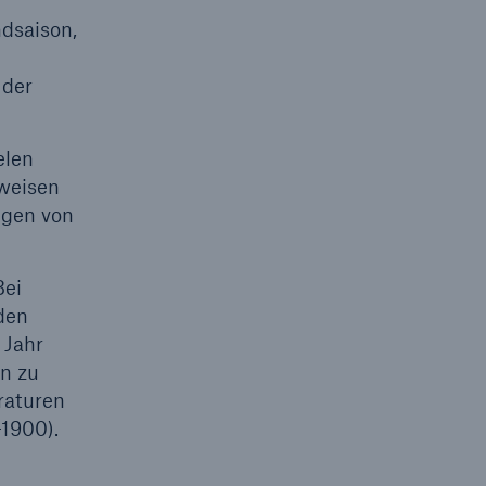
ndsaison,
 der
elen
weisen
ngen von
Bei
den
 Jahr
n zu
raturen
-1900).