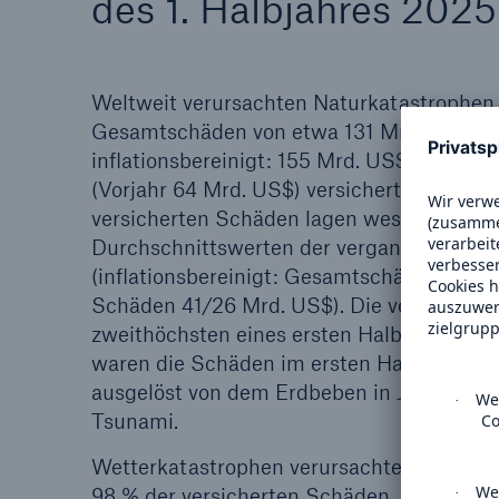
des 1. Halbjahres 2025
Weltweit verursachten Naturkatastrophen 
Gesamtschäden von etwa 131 Mrd. US$ (V
inflationsbereinigt: 155 Mrd. US$), davon
(Vorjahr 64 Mrd. US$) versichert. Die Ges
versicherten Schäden lagen wesentlich üb
Durchschnittswerten der vergangenen zeh
(inflationsbereinigt: Gesamtschäden 101/7
Schäden 41/26 Mrd. US$). Die versicherte
zweithöchsten eines ersten Halbjahres sei
waren die Schäden im ersten Halbjahr noc
ausgelöst von dem Erdbeben in Japan mit
Tsunami.
Wetterkatastrophen verursachten 88 % d
98 % der versicherten Schäden, auf Erdbe