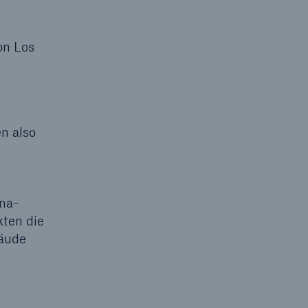
on Los
en also
Ana-
ten die
bäude