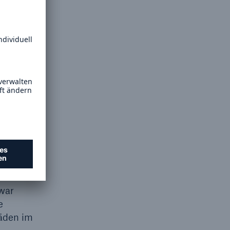
rste
war
e
häden im