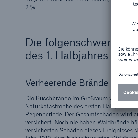
2 %.
Die folgenschwersten 
des 1. Halbjahres 2025
Verheerende Brände bei Lo
Die Buschbrände im Großraum von Los Ange
Naturkatastrophe des ersten Halbjahres –
Regenperiode. Der Gesamtschaden wird au
versichert. Noch nie haben Waldbrände hö
versicherten Schäden dieses Ereignisses 