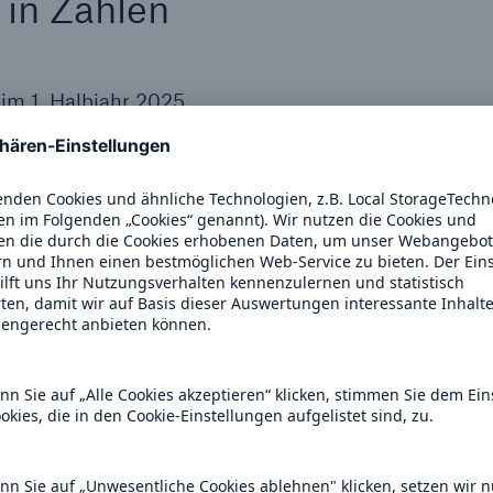
 in Zahlen
im 1. Halbjahr 2025
orjahr
 waren 80 Mrd. US$
amt- und die
er den
n und 30 Jahre
9 Mrd. US$, versicherte
n Schäden sind die
t 1980. Nur im Jahr 2011
h höher, damals
 einem verheerenden
er Gesamtschäden und
ben entfielen 12 % und