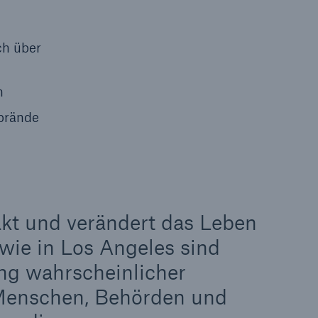
Lösungen
n
ch über
Cyber-Lösungen von Munich
Re
n
18
dbrände
akt und verändert das Leben
wie in Los Angeles sind
ng wahrscheinlicher
eit
 Menschen, Behörden und