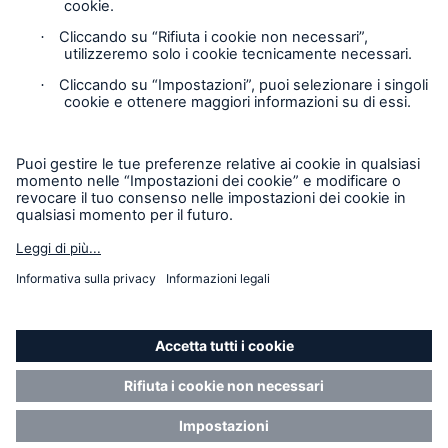
Contact
Privacy
Cookie Settings
Legal Notice
Sitemap
Imprint
modalità Accessibilità
Munich Re’s Statement on the UK Modern Slavery Act