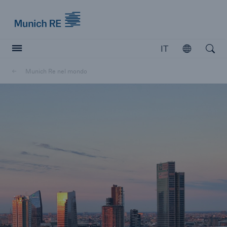
Munich Re logo
IT
Aprire
Open searc
Munich Re nel mondo
Chiudi navigazione o premi Esc
apri ricerc
Home
Rischi
Soluzioni
Azienda