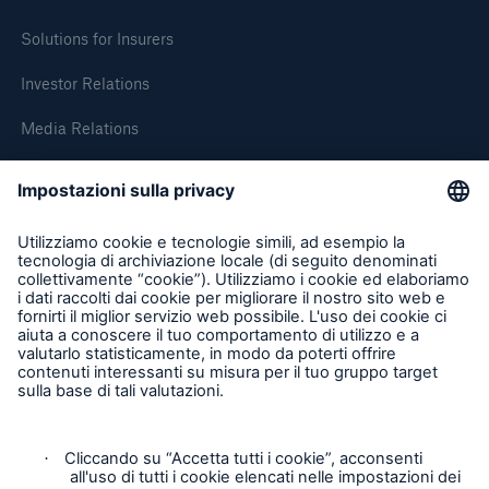
Solutions for Insurers
Investor Relations
Media Relations
About Munich Re
Munich Re Worldwide
Follow us