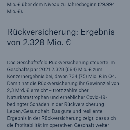
Mio. € über dem Niveau zu Jahresbeginn (29.994
Mio. €).
Rückversicherung: Ergebnis
von 2.328 Mio. €
Lösungen
Das Geschäftsfeld Rückversicherung steuerte im
Geschäftsjahr 2021 2.328 (694) Mio. € zum
Cyber-Lösungen von Munich Re
Konzernergebnis bei, davon 734 (75) Mio. € in Q4.
Damit hat die Rückversicherung ihr Gewinnziel von
2,3 Mrd. € erreicht – trotz zahlreicher
Naturkatastrophen und erheblicher Covid-19-
bedingter Schäden in der Rückversicherung
Navigation schließen oder Escape-Taste drücken
Suche öff
Leben/Gesundheit. Das gute und resiliente
Home
Ergebnis in der Rückversicherung zeigt, dass sich
die Profitabilität im operativen Geschäft weiter