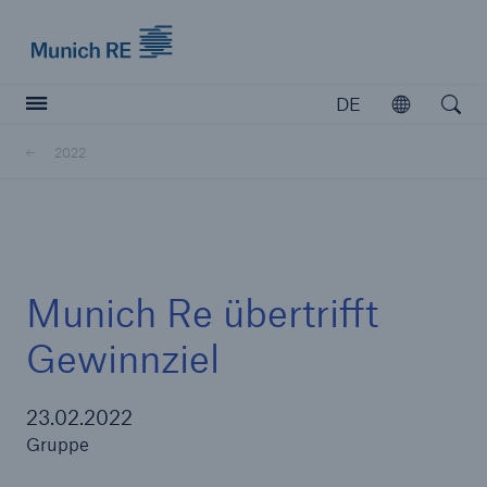
Munich Re logo
DE
Öffnen
Open searc
2022
Versicherer
Versicherer
Unsere Lösungen für Versicherer
Munich Re übertrifft
Gewinnziel
23.02.2022
Gruppe