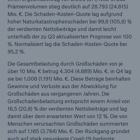
Prämienvolumen stieg deutlich auf 28.793 (24.615)
Mrd. € – Jahresprognose bestätigt
Mio. €. Die Schaden-Kosten-Quote lag aufgrund
Wechsel im Vorstand von Munich Re
hoher Naturkatastrophenschäden bei 99,6 (105,6) %
der verdienten Nettobeiträge und damit leicht
Extreme Inflation und Naturkatastrophen
unterhalb der zu Q3 aktualisierten Prognose von 100
erfordern diszipliniertes Risikomanagement
%. Normalisiert lag die Schaden-Kosten-Quote bei
95,2 %.
Munich Re mit solidem Quartalsergebnis in Q2
Die Gesamtbelastung durch Großschäden von je
Corporate Venture TreeTrust vermittelt
über 10 Mio. € betrug 4.304 (4.689) Mio. €, in Q4 lag
hochwertige Aufforstungsprojekte zur CO2-
sie bei 1.006 (1.191) Mio. €. Diese Beträge beinhalten
Kompensation
Gewinne und Verluste aus der Abwicklung für
Großschäden aus vergangenen Jahren. Die
Makroökonomische Turbulenzen fordern
Großschadenbelastung entspricht einem Anteil von
Versicherungsmärkte
16,5 (20,8) % der verdienten Nettobeiträge und lag
damit über dem erwarteten Wert von 12 %. Die von
Naturkatastrophen im 1. Halbjahr 2022
Menschen verursachten Großschäden summierten
Corporate Venture TreeTrust vermittelt
sich auf 1.165 (3.784) Mio. €. Der Rückgang gründet
hochwertige Aufforstungsprojekte zur CO2-
auch auf stark gesunkene Covid-19-bedingte