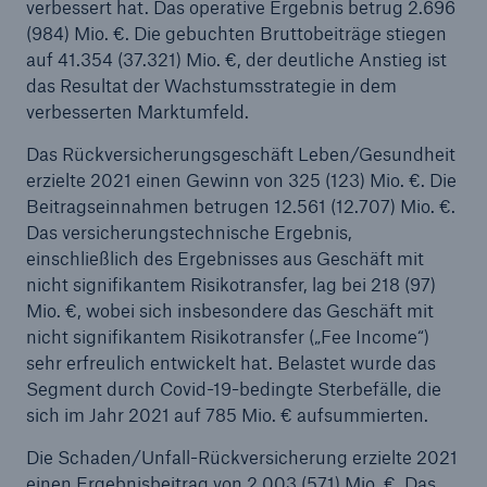
verbessert hat. Das operative Ergebnis betrug 2.696
Unternehmen
(984) Mio. €. Die gebuchten Bruttobeiträge stiegen
auf 41.354 (37.321) Mio. €, der deutliche Anstieg ist
Media Relations
das Resultat der Wachstumsstrategie in dem
verbesserten Marktumfeld.
Medieninformationen und
Unternehmensnachrichten
Das Rückversicherungsgeschäft Leben/Gesundheit
erzielte 2021 einen Gewinn von 325 (123) Mio. €. Die
Medieninformationen
Beitragseinnahmen betrugen 12.561 (12.707) Mio. €.
Das versicherungstechnische Ergebnis,
2022
einschließlich des Ergebnisses aus Geschäft mit
nicht signifikantem Risikotransfer, lag bei 218 (97)
Seite öffnen
Mio. €, wobei sich insbesondere das Geschäft mit
nicht signifikantem Risikotransfer („Fee Income“)
Munich Re bestätigt Jahresziel; solider
sehr erfreulich entwickelt hat. Belastet wurde das
Quartalsgewinn
Segment durch Covid-19-bedingte Sterbefälle, die
Munich Re verkündet Gewinnziel von 4,0 Mrd. €
sich im Jahr 2021 auf 785 Mio. € aufsummierten.
für 2023 nach IFRS 17
Die Schaden/Unfall-Rückversicherung erzielte 2021
einen Ergebnisbeitrag von 2.003 (571) Mio. €. Das
Munich Re erzielt Quartalsergebnis von ca. 0,5