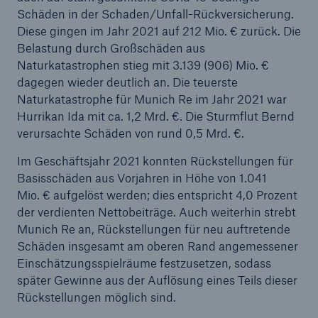
Kompensation
Schäden in der Schaden/Unfall-Rückversicherung.
Diese gingen im Jahr 2021 auf 212 Mio. € zurück. Die
Dritter Green Bond von Munich Re zielt auf US-
Belastung durch Großschäden aus
Markt
Naturkatastrophen stieg mit 3.139 (906) Mio. €
dagegen wieder deutlich an. Die teuerste
Quartalsmitteilung 1/2022
Naturkatastrophe für Munich Re im Jahr 2021 war
Hurrikan Ida mit ca. 1,2 Mrd. €. Die Sturmflut Bernd
CertAI: Neuer Prüfservice von Munich Re für
verursachte Schäden von rund 0,5 Mrd. €.
vertrauenswürdige Künstliche Intelligenz
Im Geschäftsjahr 2021 konnten Rückstellungen für
Munich Re übertrifft Gewinnziel
Basisschäden aus Vorjahren in Höhe von 1.041
Mio. € aufgelöst werden; dies entspricht 4,0 Prozent
Hauptversammlung beschließt Erhöhung der
der verdienten Nettobeiträge. Auch weiterhin strebt
Dividende auf 11 € je Aktie
Munich Re an, Rückstellungen für neu auftretende
Schäden insgesamt am oberen Rand angemessener
Munich Re beschließt Aktienrückkauf und erhöht
Einschätzungsspielräume festzusetzen, sodass
die Dividende deutlich
später Gewinne aus der Auflösung eines Teils dieser
Naturkatastrophen-Bilanz 2021
Rückstellungen möglich sind.