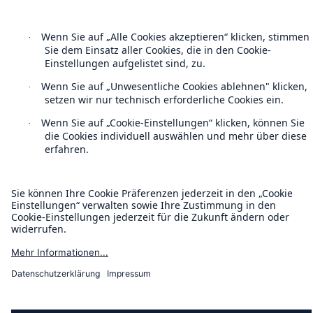
Barrierefreiheit-Modus
Munich Re’s Statement on the UK Modern Slavery Act