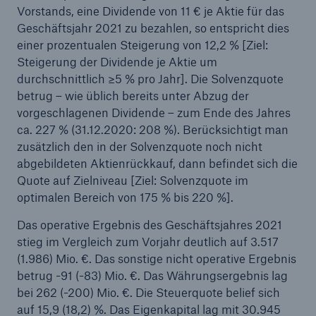
Vorstands, eine Dividende von 11 € je Aktie für das
Geschäftsjahr 2021 zu bezahlen, so entspricht dies
einer prozentualen Steigerung von 12,2 % [Ziel:
Steigerung der Dividende je Aktie um
durchschnittlich ≥5 % pro Jahr]. Die Solvenzquote
betrug – wie üblich bereits unter Abzug der
vorgeschlagenen Dividende – zum Ende des Jahres
ca. 227 % (31.12.2020: 208 %). Berücksichtigt man
zusätzlich den in der Solvenzquote noch nicht
abgebildeten Aktienrückkauf, dann befindet sich die
Quote auf Zielniveau [Ziel: Solvenzquote im
Rückversicherung Leben/Gesundheit
optimalen Bereich von 175 % bis 220 %].
MIRA Digital Suite
Das operative Ergebnis des Geschäftsjahres 2021
stieg im Vergleich zum Vorjahr deutlich auf 3.517
(1.986) Mio. €. Das sonstige nicht operative Ergebnis
betrug -91 (-83) Mio. €. Das Währungsergebnis lag
bei 262 (-200) Mio. €. Die Steuerquote belief sich
auf 15,9 (18,2) %. Das Eigenkapital lag mit 30.945