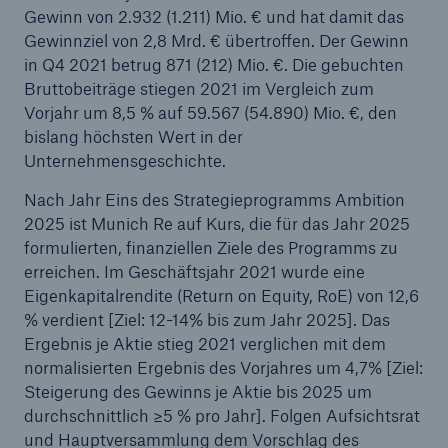
50 %
Gewinn von 2.932 (1.211) Mio. € und hat damit das
Gewinnziel von 2,8 Mrd. € übertroffen. Der Gewinn
in Q4 2021 betrug 871 (212) Mio. €. Die gebuchten
Bruttobeiträge stiegen 2021 im Vergleich zum
Vorjahr um 8,5 % auf 59.567 (54.890) Mio. €, den
bislang höchsten Wert in der
Cyber
Unternehmensgeschichte.
Geschätzte globale wirtschaftliche Kosten der
Nach Jahr Eins des Strategieprogramms Ambition
Internetkriminalität
2025 ist Munich Re auf Kurs, die für das Jahr 2025
formulierten, finanziellen Ziele des Programms zu
erreichen. Im Geschäftsjahr 2021 wurde eine
Eigenkapitalrendite (Return on Equity, RoE) von 12,6
600 bn
% verdient [Ziel: 12-14% bis zum Jahr 2025]. Das
Ergebnis je Aktie stieg 2021 verglichen mit dem
normalisierten Ergebnis des Vorjahres um 4,7% [Ziel:
US Dollar im Jahr 2018
Steigerung des Gewinns je Aktie bis 2025 um
durchschnittlich ≥5 % pro Jahr]. Folgen Aufsichtsrat
und Hauptversammlung dem Vorschlag des