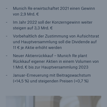
Munich Re erwirtschaftet 2021 einen Gewinn
von 2,9 Mrd. €
Im Jahr 2022 soll der Konzerngewinn weiter
Tech Trend Radar 2026
steigen auf 3,3 Mrd. €
Our expert perspective for insurance
Vorbehaltlich der Zustimmung von Aufsichtsrat
und Hauptversammlung soll die Dividende auf
11 € je Aktie erhöht werden
Neuer Aktienrückkauf – Munich Re plant
Rückkauf eigener Aktien in einem Volumen von
1 Mrd. € bis zur Hauptversammlung 2023
Januar-Erneuerung mit Beitragswachstum
(+14,5 %) und steigenden Preisen (+0,7 %)