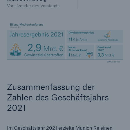
Vorsitzender des Vorstands
Fakten
Zusammenfassung der
CLARA reduziert die Wartezeit bis zur
Zahlen des Geschäftsjahrs
Leistungsentscheidung in der BU-
Versicherung bis zu
2021
Im Geschäftsjahr 2021 erzielte Munich Re einen