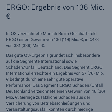
Porsche, MHP und Munich Re gründen die
ERGO: Ergebnis von 136 Mio.
„FlexFactory“
€
Munich Re erzielt Quartalsergebnis von ca. 200
Mio. €
In Q3 verzeichnete Munich Re im Geschäftsfeld
Munich Re erwartet weitere Verhärtung der
ERGO einen Gewinn von 136 (119) Mio. €, in Q1-3
Märkte
von 381 (339) Mio. €.
Aufsichtsrat beruft Stefan Golling in den
Das gute Q3-Ergebnis gründet sich insbesondere
Vorstand
auf die Segmente International sowie
Schaden/Unfall Deutschland. Das Segment ERGO
TRUMPF und Munich Re planen neues
International erreichte ein Ergebnis von 57 (76) Mio.
Geschäftsmodell
€ bedingt durch eine sehr gute operative
Performance. Das Segment ERGO Schaden/Unfall
Munich Re erzielt gutes Q2-Ergebnis trotz hoher
Deutschland verzeichnete einen Gewinn von 48 (36)
Pandemieschäden
Mio. €. Geringe zusätzliche Schäden aus der
Versicherung von Betriebsschließungen und
Munich Re begibt grüne Anleihe
Veranstaltungsausfall konnten durch niedrige