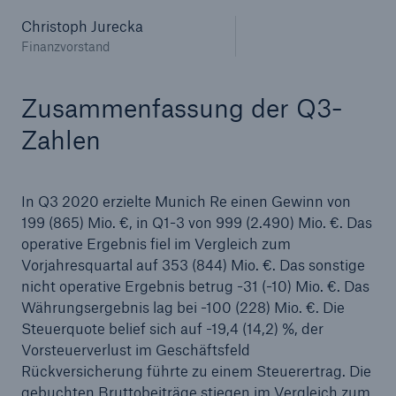
Christoph Jurecka
Finanzvorstand
Zusammenfassung der Q3-
Zahlen
In Q3 2020 erzielte Munich Re einen Gewinn von
199 (865) Mio. €, in Q1-3 von 999 (2.490) Mio. €. Das
operative Ergebnis fiel im Vergleich zum
Fakten
Vorjahresquartal auf 353 (844) Mio. €. Das sonstige
CLARA reduziert die Wartezeit bis zur
nicht operative Ergebnis betrug -31 (-10) Mio. €. Das
Leistungsentscheidung in der BU-
Währungsergebnis lag bei -100 (228) Mio. €. Die
Versicherung bis zu
Steuerquote belief sich auf -19,4 (14,2) %, der
Vorsteuerverlust im Geschäftsfeld
Rückversicherung führte zu einem Steuerertrag. Die
gebuchten Bruttobeiträge stiegen im Vergleich zum