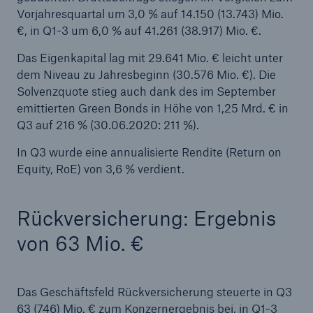
50 %
Vorjahresquartal um 3,0 % auf 14.150 (13.743) Mio.
€, in Q1-3 um 6,0 % auf 41.261 (38.917) Mio. €.
Das Eigenkapital lag mit 29.641 Mio. € leicht unter
dem Niveau zu Jahresbeginn (30.576 Mio. €). Die
Solvenzquote stieg auch dank des im September
emittierten Green Bonds in Höhe von 1,25 Mrd. € in
Cyber
Q3 auf 216 % (30.06.2020: 211 %).
Geschätzte globale wirtschaftliche Kosten der
Internetkriminalität
In Q3 wurde eine annualisierte Rendite (Return on
Equity, RoE) von 3,6 % verdient.
Rückversicherung: Ergebnis
600 bn
von 63 Mio. €
US Dollar im Jahr 2018
Das Geschäftsfeld Rückversicherung steuerte in Q3
63 (746) Mio. € zum Konzernergebnis bei, in Q1-3