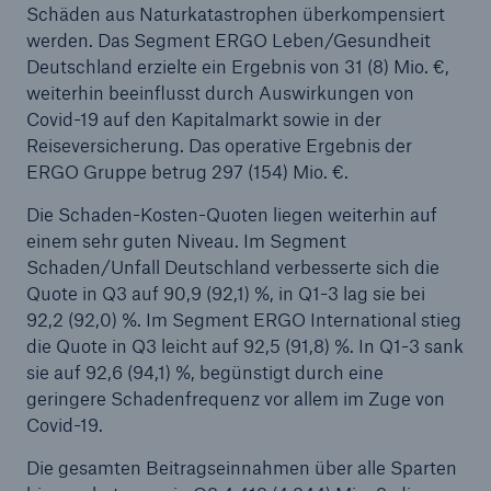
Schäden aus Naturkatastrophen überkompensiert
Pandemien, Klimawandel, Cyber: Großrisiken der
werden. Das Segment ERGO Leben/Gesundheit
Gegenwart – Bessere Vorbereitung nötig
Deutschland erzielte ein Ergebnis von 31 (8) Mio. €,
Innovationen, die Leben retten: Munich Re und
weiterhin beeinflusst durch Auswirkungen von
Fraunhofer prämieren Ideen zur Covid-19-
Covid-19 auf den Kapitalmarkt sowie in der
Behandlung
Reiseversicherung. Das operative Ergebnis der
ERGO Gruppe betrug 297 (154) Mio. €.
Quartalsmitteilung 1/2020
Die Schaden-Kosten-Quoten liegen weiterhin auf
Quartalsergebnis von ca. 600 Mio. € –
einem sehr guten Niveau. Im Segment
Aktienrückkauf wird nicht durchgeführt
Schaden/Unfall Deutschland verbesserte sich die
Quote in Q3 auf 90,9 (92,1) %, in Q1-3 lag sie bei
Hauptversammlung beschließt Dividende
92,2 (92,0) %. Im Segment ERGO International stieg
die Quote in Q3 leicht auf 92,5 (91,8) %. In Q1-3 sank
Munich Re nimmt Gewinnziel zurück
sie auf 92,6 (94,1) %, begünstigt durch eine
geringere Schadenfrequenz vor allem im Zuge von
Munich Re stärkt Konzernmarke bei den
Covid-19.
Tochtergesellschaften
Die gesamten Beitragseinnahmen über alle Sparten
Finanzergebnisse 2019