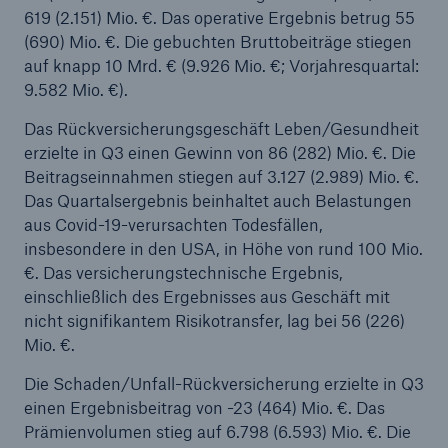
619 (2.151) Mio. €. Das operative Ergebnis betrug 55
(690) Mio. €. Die gebuchten Bruttobeiträge stiegen
auf knapp 10 Mrd. € (9.926 Mio. €; Vorjahresquartal:
9.582 Mio. €).
Das Rückversicherungsgeschäft Leben/Gesundheit
erzielte in Q3 einen Gewinn von 86 (282) Mio. €. Die
Beitragseinnahmen stiegen auf 3.127 (2.989) Mio. €.
Das Quartalsergebnis beinhaltet auch Belastungen
aus Covid-19-verursachten Todesfällen,
insbesondere in den USA, in Höhe von rund 100 Mio.
Rückversicherung Leben/Gesundheit
€. Das versicherungstechnische Ergebnis,
MIRA Digital Suite
einschließlich des Ergebnisses aus Geschäft mit
nicht signifikantem Risikotransfer, lag bei 56 (226)
Mio. €.
Die Schaden/Unfall-Rückversicherung erzielte in Q3
einen Ergebnisbeitrag von -23 (464) Mio. €. Das
Prämienvolumen stieg auf 6.798 (6.593) Mio. €. Die