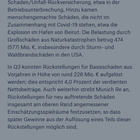
Schaden/Unfall-Rückversicherung, etwa in der
Unternehmen
Betriebsunterbrechung. Hinzu kamen
menschengemachte Schäden, die nicht im
Media Relations
Zusammenhang mit Covid-19 stehen, etwa die
Explosion im Hafen von Beirut. Die Belastung durch
Medieninformationen und
Großschäden aus Naturkatastrophen betrug 474
Unternehmensnachrichten
(577) Mio. €, insbesondere durch Sturm- und
Waldbrandschäden in den USA.
Medieninformationen
In Q3 konnten Rückstellungen für Basisschäden aus
2020
Vorjahren in Höhe von rund 226 Mio. € aufgelöst
werden; dies entspricht 4,0 Prozent der verdienten
Seite öffnen
Nettobeiträge. Auch weiterhin strebt Munich Re an,
Rückstellungen für neu auftretende Schäden
Munich Re setzt sich mit „Ambition 2025“ neue
insgesamt am oberen Rand angemessener
Wachstums- und Ergebnisziele
Einschätzungsspielräume festzusetzen, so dass
Quartalsmitteilung 3/2020
später Gewinne aus der Auflösung eines Teils dieser
Rückstellungen möglich sind.
Munich Re verkündet Gewinnziel