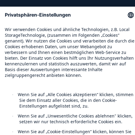
Kontakt
Datenschutz
Cookie Einstellungen
Rechtliche Hinweise
Sitemap
Impressum
Barrierefreiheit-Modus
Munich Re’s Statement on the UK Modern Slavery Act