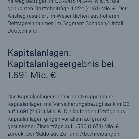
hinweg betrugen in Q3 4.418 (4.344) Mio. €; die
gebuchten Bruttobeiträge 4.224 (4.161) Mio. €. Der
Naturkatastrophen-Bilanz 2019
Anstieg resultiert im Wesentlichen aus höheren
Munich Re beschließt Aktienrückkauf
Beitragseinnahmen im Segment Schaden/Unfall
Deutschland.
Kapitalanlagen:
Kapitalanlageergebnis bei
1.691 Mio. €
Das Kapitalanlageergebnis der Gruppe (ohne
Kapitalanlagen mit Versicherungsbezug) sank in Q3
auf 1.691 (2.150) Mio. €. Die laufenden Erträge aus
Kapitalanlagen gingen vor allem aufgrund
gesunkener Zinserträge auf 1.536 (1.674) Mio. €
zurück. Der Saldo aus Zu- und Abschreibungen