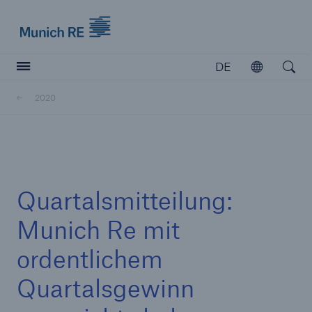
Munich Re logo
DE
Öffnen
Open searc
2020
Versicherer
Versicherer
Unsere Lösungen für Versicherer
Quartalsmitteilung:
Munich Re mit
ordentlichem
Quartalsgewinn