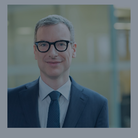
Reinsurance Property/Casualty
Marine Trend Radar 2025
Naturkatastrophen
Versicherungslücke: der Anteil der nicht
versicherten Schäden aus Naturkatastrophen
seit 1980 beträgt
71.8%