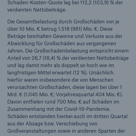
Schaden-Kosten-Quote lag bei 112,2 (103,9) % der
verdienten Nettobeiträge.
Die Gesamtbelastung durch Großschäden von je
über 10 Mio. € betrug 1.518 (981) Mio. €. Diese
Beträge beinhalten Gewinne und Verluste aus der
Abwicklung für Großschäden aus vergangenen
Jahren. Die Großschadenbelastung entspricht einem
Anteil von 26,7 (18,4) % der verdienten Nettobeiträge
Lösungen
und lag damit mehr als doppelt so hoch wie im
langfristigen Mittel erwartet (12 %). Ursächlich
Cyber-Lösungen von Munich Re
hierfür waren insbesondere die von Menschen
verursachten Großschäden, diese lagen bei über 1
Mrd. € (1.045 Mio. €; Vorjahresquartal 404 Mio. €).
Davon entfielen rund 700 Mio. € auf Schäden im
Zusammenhang mit der Covid-19-Pandemie.
Navigation schließen oder Escape-Taste drücken
Suche öff
Schäden entstanden hierbei auch im dritten Quartal
Home
aus der Absage bzw. Verschiebung von
Großveranstaltungen sowie in anderen Sparten der