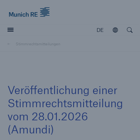
Munich Re logo
DE
Öffnen
Open searc
Stimmrechtsmitteilungen
Versicherer
Versicherer
Unsere Lösungen für Versicherer
Veröffentlichung einer
Stimmrechtsmitteilung
vom 28.01.2026
(Amundi)