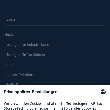
Reinsurance Property/Casualty
Topics
Marine Trend Radar 2025
Risiken
Lösungen für Industriekunden
Lösungen für Versicherer
Naturkatastrophen
Versicherungslücke: der Anteil der nicht
Insights
versicherten Schäden aus Naturkatastrophen
seit 1980 beträgt
Investor Relations
Media Relations
Compliance
71.8%