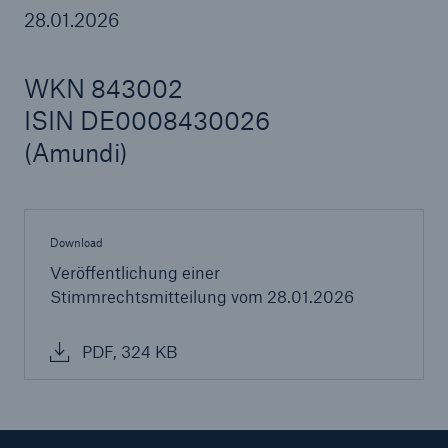
28.01.2026
WKN 843002
Tech Trend Radar 2026
ISIN DE0008430026
Our expert perspective for insurance
(Amundi)
Download
Veröffentlichung einer
Stimmrechtsmitteilung vom 28.01.2026
PDF, 324 KB