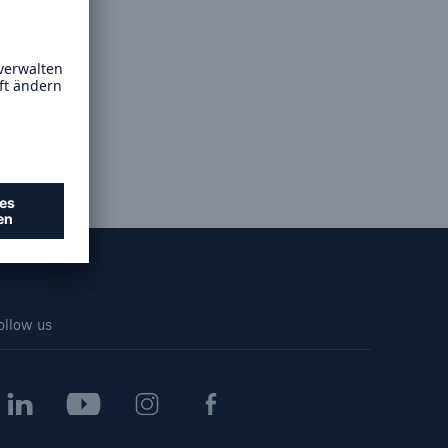
Lösungen
n
Cyber-Lösungen von Munich
Re
18
ollow us
eit