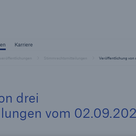
Not if, but 
ternehmen
Karriere
en
Karriere
Industriekunden
tveröffentlichungen
Stimmrechtsmitteilungen
Veröffentlichung von
Maßgeschneiderte Lösungen für Ihre
Branche
on drei
ilungen vom 02.09.20
Natur
Vers