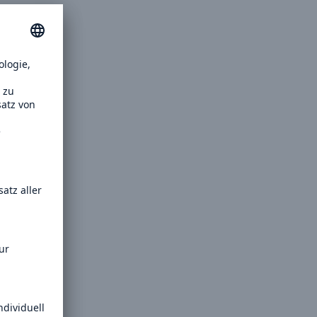
il der nicht versicherten
äden aus
rkatastrophen seit 1980
ägt
71.8%
er
vom