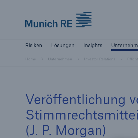
Munich Re logo
Risiken
Lösungen
Insights
Un
Risiken
Lösungen
Insights
Unternehm
Versicherer
Home
Unternehmen
Investor Relations
Pflich
Bewältigen Sie Ihre Risiken mit unseren
Lösungen
Versicherer
Veröffentlichung v
Unsere Lösungen für Versicherer
Stimmrechtsmitte
(J. P. Morgan)