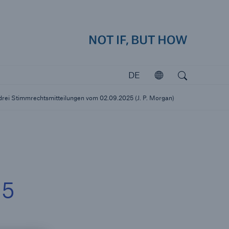
how
Navig
Suchen
Open search
DE
Öffnen
Investoren
 drei Stimmrechtsmitteilungen vom 02.09.2025 (J. P. Morgan)
Investieren in Munich Re
25
katastrophen
icherungslücke: der