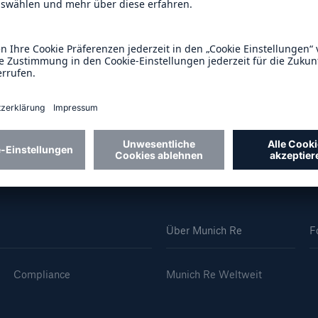
9.2025 (J.P. Morgan
02.09.2025 (JPMorgan
stment Management
Chase Bank, National
600 b
Association)
A reduziert die
zeit bis zur
DF, 248 KB
PDF, 251 KB
US Dollar im Jahr 20
tungsentscheidung in
BU-Versicherung bis zu
0 %
Über Munich Re
F
Compliance
Munich Re Weltweit
Rückversicherung Leben/Gesundh
MIRA Digital Suite