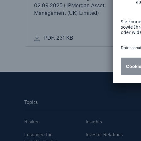
02.09.2025 (JPMorgan Asset
02.0
Management (UK) Limited)
Inve
Lösungen
Inc.)
Sachdeckung durch einen
Fakten
leistungsfähigen
CLAR
Rückversicherungspartner
Warte
PDF, 231 KB
P
Leis
der 
5
Topics
Risiken
Insights
Lösungen für
Investor Relations