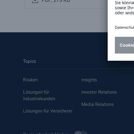
Lösungen
Sachdeckung durch einen
Fakten
leistungsfähigen
CLAR
Rückversicherungspartner
Warte
Leis
der 
Topics
5
Risiken
Insights
Lösungen für
Investor Relations
Industriekunden
Media Relations
Lösungen für Versicherer