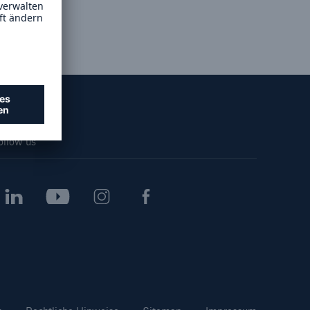
Lösungen
n
Cyber-Lösungen von Munich
Re
18
ollow us
eit