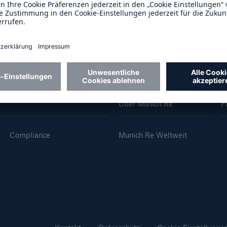
600 b
A reduziert die
zeit bis zur
US Dollar im Jahr 20
tungsentscheidung in
BU-Versicherung bis zu
Über Munich Re
F
0 %
Compliance
Munich Re Weltweit
Rückversicherung Leben/Gesundh
MIRA Digital Suite