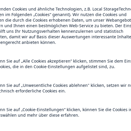
Ante
Sch
Natu
betr
Reinsurance Property/Casualty
or
Marine Trend Radar 2025
Cyber
Geschätzte globale
wirtschaftliche Kosten d
Internetkriminalität