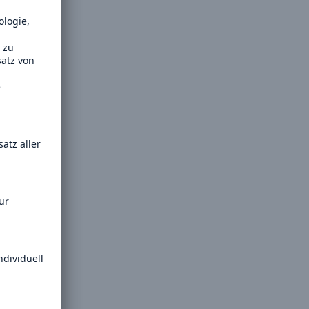
il der nicht versicherten
äden aus
rkatastrophen seit 1980
ägt
71.8%
er