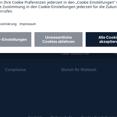
600 b
A reduziert die
zeit bis zur
US Dollar im Jahr 20
tungsentscheidung in
BU-Versicherung bis zu
Über Munich Re
F
0 %
Compliance
Munich Re Weltweit
Rückversicherung Leben/Gesundh
MIRA Digital Suite