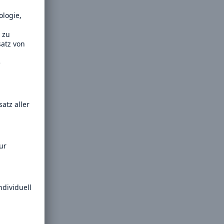
il der nicht versicherten
äden aus
rkatastrophen seit 1980
ägt
71.8%
er