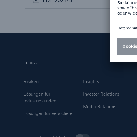
Lösungen
Sachdeckung durch einen
Fakten
leistungsfähigen
CLAR
Rückversicherungspartner
Warte
Leis
der 
Topics
5
Risiken
Insights
Lösungen für
Investor Relations
Industriekunden
Media Relations
Lösungen für Versicherer