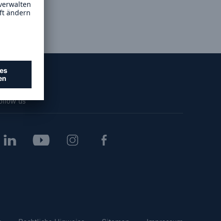
Lösungen
n
Cyber-Lösungen von Munich
Re
18
ollow us
eit