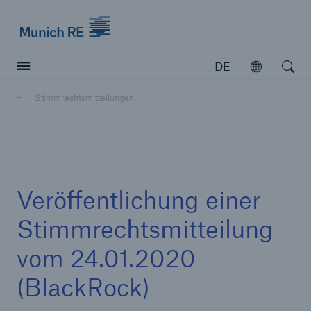
Munich Re logo
DE
Öffnen
Open searc
Stimmrechtsmitteilungen
Versicherer
Versicherer
Unsere Lösungen für Versicherer
Veröffentlichung einer
Stimmrechtsmitteilung
vom 24.01.2020
(BlackRock)