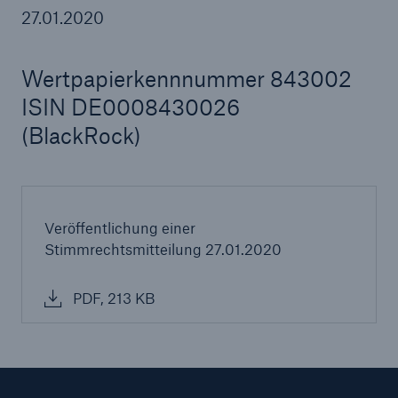
27.01.2020
Wertpapierkennnummer 843002
Tech Trend Radar 2026
ISIN DE0008430026
Our expert perspective for insurance
(BlackRock)
Veröffentlichung einer
Stimmrechtsmitteilung 27.01.2020
PDF, 213 KB