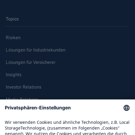
Reinsurance Property/Casualty
Topics
Marine Trend Radar 2025
Risiken
Lösungen für Industriekunden
Lösungen für Versicherer
Naturkatastrophen
Insights
Versicherungslücke: der Anteil der nicht
versicherten Schäden aus Naturkatastrophen
Investor Relations
seit 1980 beträgt
Media Relations
Compliance
71.8%
Über Munich Re