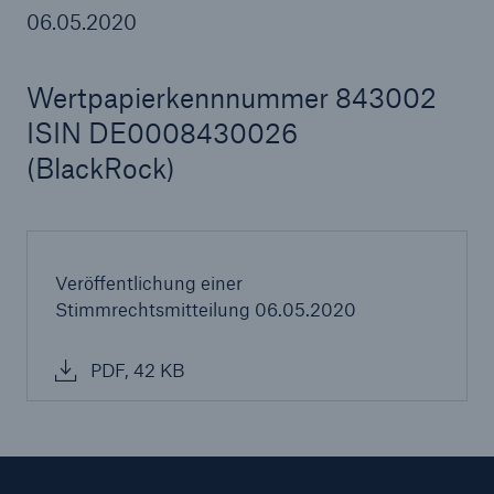
06.05.2020
Wertpapierkennnummer 843002
Tech Trend Radar 2026
ISIN DE0008430026
Our expert perspective for insurance
(BlackRock)
Veröffentlichung einer
Stimmrechtsmitteilung 06.05.2020
PDF, 42 KB