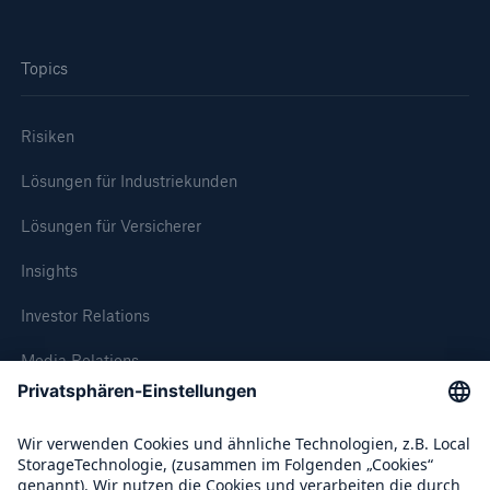
Reinsurance Property/Casualty
Topics
Marine Trend Radar 2025
Risiken
Lösungen für Industriekunden
Lösungen für Versicherer
Naturkatastrophen
Insights
Versicherungslücke: der Anteil der nicht
versicherten Schäden aus Naturkatastrophen
Investor Relations
seit 1980 beträgt
Media Relations
Compliance
71.8%
Über Munich Re