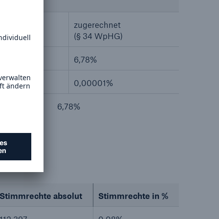
zugerechnet
HG)
(§ 34 WpHG)
6,78%
0,00001%
6,78%
Stimmrechte absolut
Stimmrechte in %