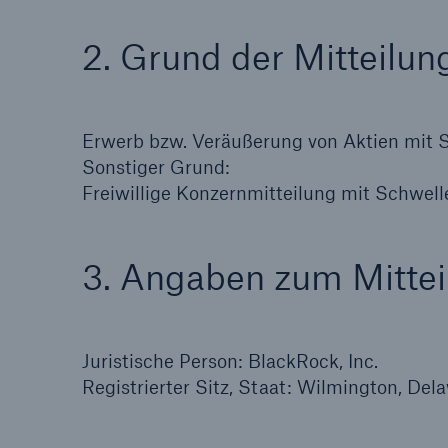
Lösungen
2. Grund der Mitteilun
Sachdeckung durch einen
Fakten
leistungsfähigen
CLAR
Rückversicherungspartner
Warte
Erwerb bzw. Veräußerung von Aktien mit
Leis
Sonstiger Grund:
der 
Freiwillige Konzernmitteilung mit Schwe
5
3. Angaben zum Mittei
Juristische Person: BlackRock, Inc.
Registrierter Sitz, Staat: Wilmington, De