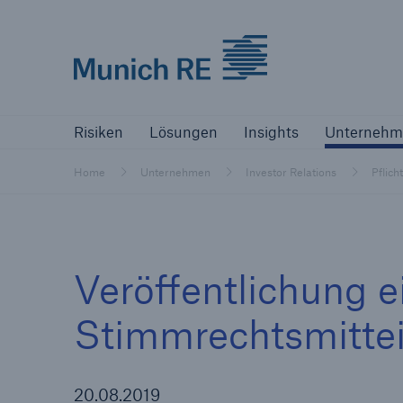
Munich Re logo
Risiken
Lösungen
Insights
Un
Risiken
Lösungen
Insights
Unternehm
Versicherer
Home
Unternehmen
Investor Relations
Pflich
Bewältigen Sie Ihre Risiken mit unseren
Lösungen
Versicherer
Veröffentlichung e
Unsere Lösungen für Versicherer
Stimmrechtsmitte
20.08.2019