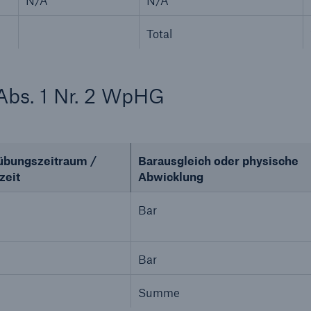
N/A
N/A
Total
8 Abs. 1 Nr. 2 WpHG
übungszeitraum /
Barausgleich oder physische
zeit
Abwicklung
Bar
Bar
Summe