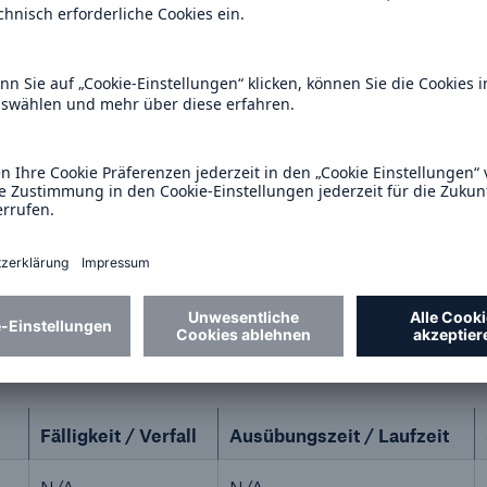
in %
zugerechnet
direkt
HG)
(§ 34 WpHG)
(§ 33 Wp
9.783.635
0,00%
19
0,00%
9.783.654
 Abs. 1 Nr. 1 WpHG
Fälligkeit / Verfall
Ausübungszeit / Laufzeit