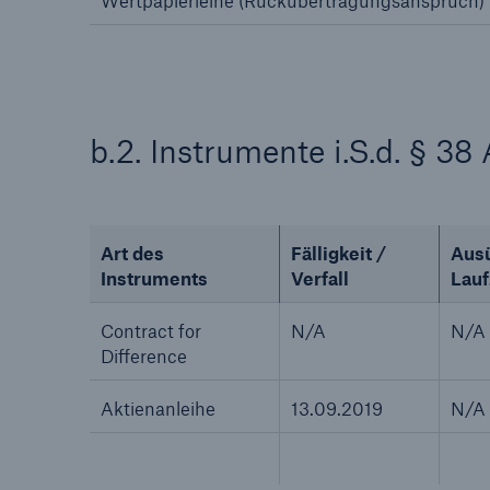
Wertpapierleihe (Rückübertragungsanspruch)
b.2. Instrumente i.S.d. § 3
Art des
Fälligkeit /
Aus
Instruments
Verfall
Lauf
Contract for
N/A
N/A
Difference
Aktienanleihe
13.09.2019
N/A