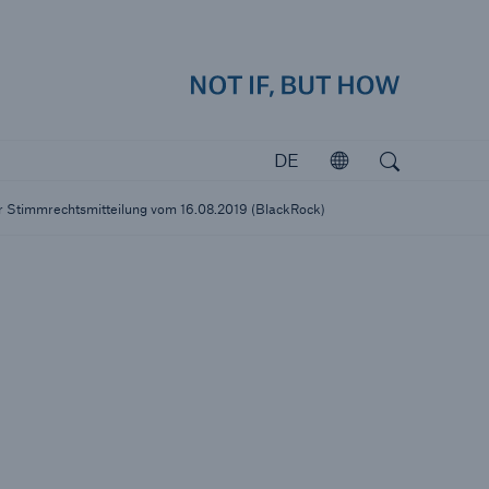
how
Navig
Suchen
Open search
DE
Öffnen
Investoren
er Stimmrechtsmitteilung vom 16.08.2019 (BlackRock)
Investieren in Munich Re
katastrophen
icherungslücke: der