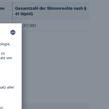
me
Gesamtzahl der Stimmrechte nach §
41 WpHG
144.317.861
/