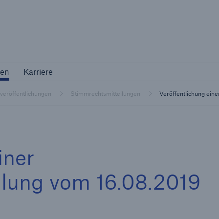
Not if, but 
ternehmen
Karriere
en
Karriere
Industriekunden
tveröffentlichungen
Stimmrechtsmitteilungen
Veröffentlichung ein
Maßgeschneiderte Lösungen für Ihre
Branche
iner
ilung vom 16.08.2019
Natur
Vers