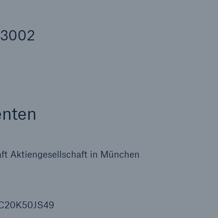
Ante
Sch
Natu
43002
betr
Reinsurance Property/Casualty
or
Marine Trend Radar 2025
enten
t Aktiengesellschaft in München
Cyber
Geschätzte globale
wirtschaftliche Kosten d
Internetkriminalität
F4C20K50JS49