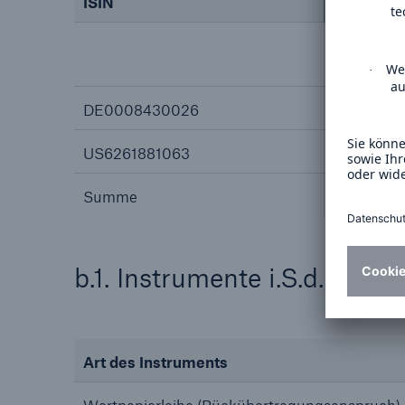
ISIN
absolut
direkt
(§ 33 Wp
DE0008430026
0
US6261881063
0
Summe
b.1. Instrumente i.S.d. § 38
Art des Instruments