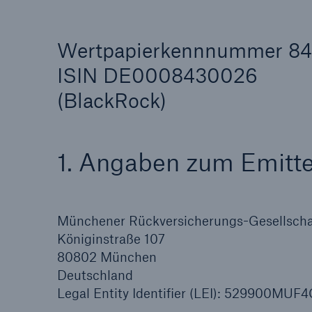
Wertpapierkennnummer 8
ISIN DE0008430026
(BlackRock)
Tech Trend Radar 2026
Our expert perspective f
insurance
1. Angaben zum Emitt
Münchener Rückversicherungs-Gesellschaf
Königinstraße 107
80802 München
Deutschland
Legal Entity Identifier (LEI): 529900MU