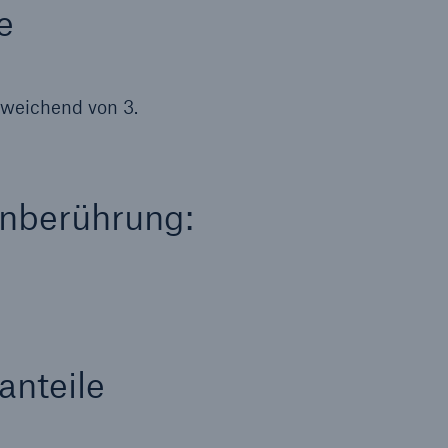
e
weichend von 3.
enberührung:
anteile