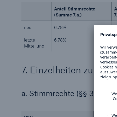
Anteil Stimmrechte
A
(Summe 7.a.)
7
neu
6,78%
0
letzte
6,78%
0
Mitteilung
7. Einzelheiten zu de
a. Stimmrechte (§§ 33, 3