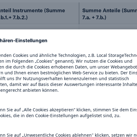
nteil Instrumente (Summe
Summe Anteile (Sum
.b.1.+ 7.b.2.)
7.a. + 7.b.)
,17%
6,95%
,18%
6,96%
n Stimmrechtsbeständen
4 WpHG)