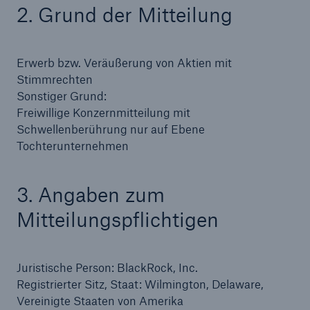
2. Grund der Mitteilung
Reinsurance Property/Casualty
Marine Trend Radar 2025
Erwerb bzw. Veräußerung von Aktien mit
Stimmrechten
Sonstiger Grund:
Freiwillige Konzernmitteilung mit
Schwellenberührung nur auf Ebene
Tochterunternehmen
Naturkatastrophen
Versicherungslücke: der Anteil der nicht
3. Angaben zum
versicherten Schäden aus Naturkatastrophen
seit 1980 beträgt
Mitteilungspflichtigen
Juristische Person: BlackRock, Inc.
71.8%
Registrierter Sitz, Staat: Wilmington, Delaware,
Vereinigte Staaten von Amerika