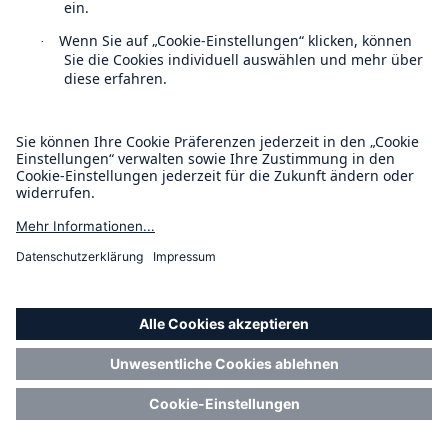
Management, Inc.
BlackRock International
%
Holdings, Inc.
BR Jersey International
%
Holdings L.P.
BlackRock Holdco 3, LLC
%
BlackRock Cayman 1 LP
%
BlackRock Cayman West Bay
%
Finco Limited
BlackRock Cayman West Bay
%
IV Limited
BlackRock Group Limited
%