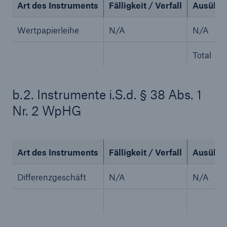
Art des Instruments
Fälligkeit / Verfall
Ausübung
Wertpapierleihe
N/A
N/A
Total
b.2. Instrumente i.S.d. § 38 Abs. 1
Nr. 2 WpHG
Rückversicherung Leben/Gesundheit
MIRA Digital Suite
Art des Instruments
Fälligkeit / Verfall
Ausübun
Differenzgeschäft
N/A
N/A