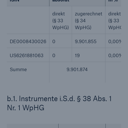
50 %
direkt
zugerechnet
direkt
(§ 33
(§ 34
(§ 33
WpHG)
WpHG)
WpHG)
DE0008430026
0
9.901.855
0,00%
Cyber
Geschätzte globale wirtschaftliche Kosten der
US6261881063
0
19
0,00%
Internetkriminalität
Summe
9.901.874
600 bn
b.1. Instrumente i.S.d. § 38 Abs. 1
Nr. 1 WpHG
US Dollar im Jahr 2018