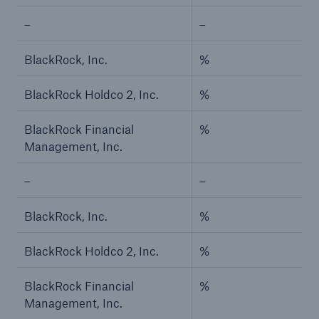
Risiken
–
–
Lösungen
BlackRock, Inc.
%
Insights
BlackRock Holdco 2, Inc.
%
Unternehmen
BlackRock Financial
%
Management, Inc.
Karriere
–
–
BlackRock, Inc.
%
BlackRock Holdco 2, Inc.
%
BlackRock Financial
%
Management, Inc.