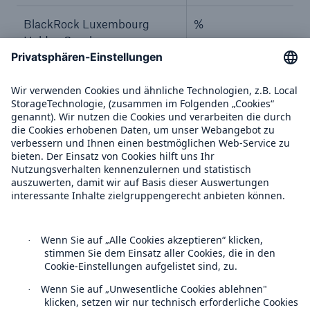
BlackRock Luxembourg
%
Holdco S.a.r.l.
BlackRock Investment
%
Management Ireland
Holdings Limited
BlackRock Asset
%
Management Ireland Limited
–
–
BlackRock, Inc.
%
BlackRock Holdco 2, Inc.
%
BlackRock Financial
%