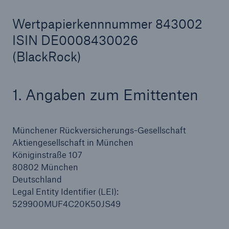
Wertpapierkennnummer 843002
ISIN DE0008430026
Tech Trend Radar 2026
(BlackRock)
Our expert perspective for insurance
1. Angaben zum Emittenten
Münchener Rückversicherungs-Gesellschaft
Aktiengesellschaft in München
Königinstraße 107
80802 München
Deutschland
Legal Entity Identifier (LEI):
529900MUF4C20K50JS49