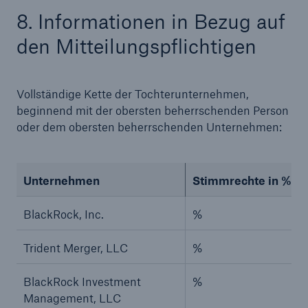
8. Informationen in Bezug auf
den Mitteilungspflichtigen
Vollständige Kette der Tochterunternehmen,
beginnend mit der obersten beherrschenden Person
oder dem obersten beherrschenden Unternehmen:
Lösungen
Cyber-Lösungen von Munich Re
Unternehmen
Stimmrechte in %, w
BlackRock, Inc.
%
Trident Merger, LLC
%
Navigation schließen oder Escape-Taste drücken
Suche öff
Home
BlackRock Investment
%
Management, LLC