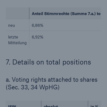
Anteil Stimmrechte (Summe 7.a.) to share
neu
6,86%
letzte
6,92%
Mitteilung
7. Details on total positions
Fakten
CLARA reduziert die Wartezeit bis zur
a. Voting rights attached to shares
Leistungsentscheidung in der BU-
Versicherung bis zu
(Sec. 33, 34 WpHG)
ISIN
absolut
in %