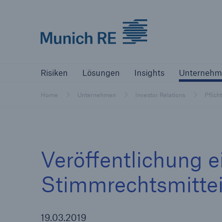
Munich Re logo
Risiken
Lösungen
Insights
Un
Risiken
Lösungen
Insights
Unternehm
Versicherer
Home
Unternehmen
Investor Relations
Pflich
Bewältigen Sie Ihre Risiken mit unseren
Lösungen
Versicherer
Veröffentlichung e
Unsere Lösungen für Versicherer
Stimmrechtsmitte
19.03.2019