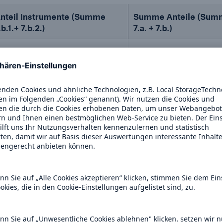
nteil Instrumente (Summe
Summe Anteile (Sum
.b.1.+ 7.b.2.)
7.a. + 7.b.)
,16%
6,71%
,16%
6,70%
n Stimmrechtsbeständen
 WpHG)