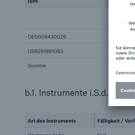
ISIN
absolut
direkt
(§ 33 Wp
DE0008430026
0
US6261881063
0
Summe
b.1. Instrumente i.S.d. § 38
Art des Instruments
Fälligkeit / Verf