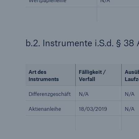
Wertpapierleihe
N/A
b.2. Instrumente i.S.d. § 3
Art des
Fälligkeit /
Ausü
Instruments
Verfall
Laufz
Differenzgeschäft
N/A
N/A
Aktienanleihe
18/03/2019
N/A