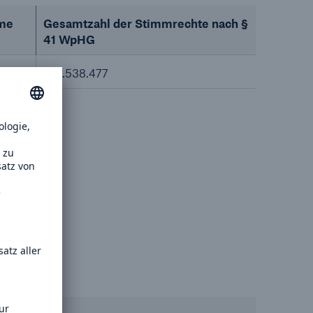
me
Gesamtzahl der Stimmrechte nach §
41 WpHG
149.538.477
/