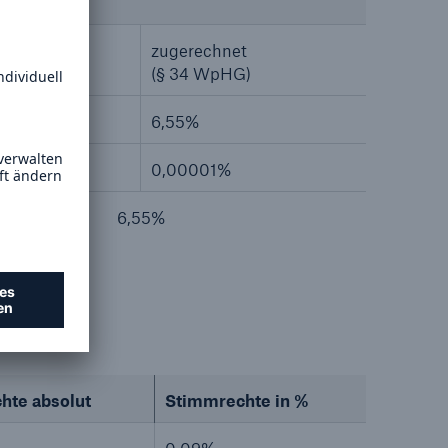
zugerechnet
HG)
(§ 34 WpHG)
6,55%
0,00001%
6,55%
hte absolut
Stimmrechte in %