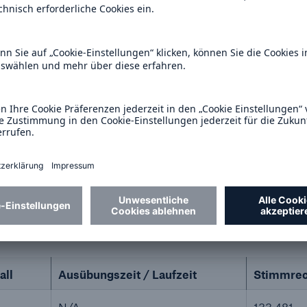
in %
zugerechnet
direkt
HG)
(§ 34 WpHG)
(§ 33 Wp
9.794.557
0,00 %
19
0,00 %
9.794.576
 Abs. 1 Nr. 1 WpHG
all
Ausübungszeit / Laufzeit
Stimmrec