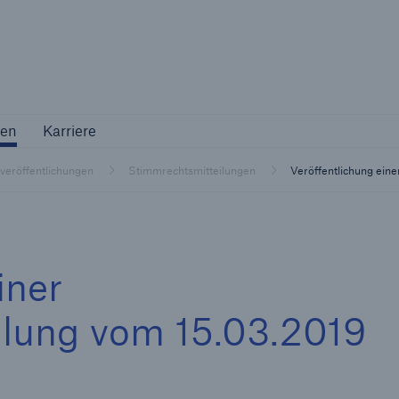
Not if, but 
ternehmen
Karriere
en
Karriere
Industriekunden
tveröffentlichungen
Stimmrechtsmitteilungen
Veröffentlichung ein
Maßgeschneiderte Lösungen für Ihre
Branche
iner
ilung vom 15.03.2019
Natur
Vers