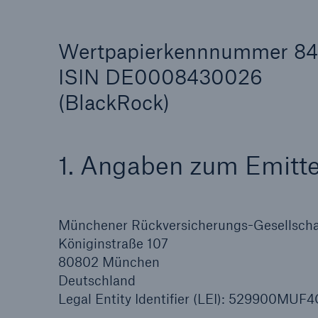
Wertpapierkennnummer 8
ISIN DE0008430026
(BlackRock)
Tech Trend Radar 2026
Our expert perspective f
insurance
1. Angaben zum Emitt
Münchener Rückversicherungs-Gesellschaf
Königinstraße 107
80802 München
Deutschland
Legal Entity Identifier (LEI): 529900MU