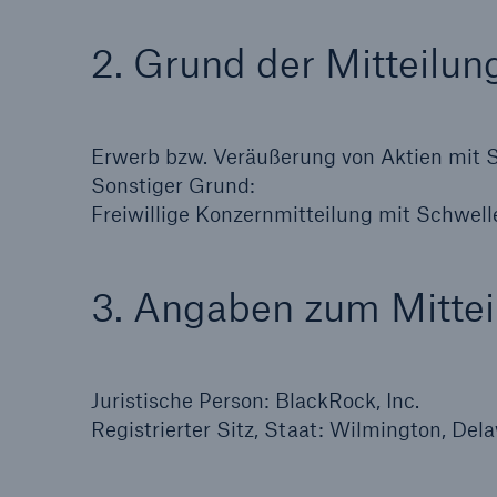
Lösungen
2. Grund der Mitteilun
Sachdeckung durch einen
Fakten
leistungsfähigen
CLAR
Rückversicherungspartner
Warte
Erwerb bzw. Veräußerung von Aktien mit
Leis
Sonstiger Grund:
der 
Freiwillige Konzernmitteilung mit Schwe
5
3. Angaben zum Mittei
Juristische Person: BlackRock, Inc.
Registrierter Sitz, Staat: Wilmington, De