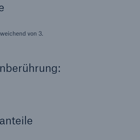
e
weichend von 3.
enberührung:
anteile