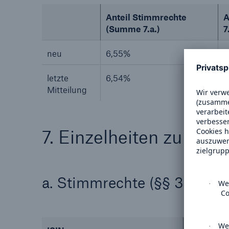
Anteil Stimmrechte
A
(Summe 7.a.)
7
neu
6,55%
0
letzte
6,54%
0
Mitteilung
7. Einzelheiten zu de
a. Stimmrechte (§§ 33, 34