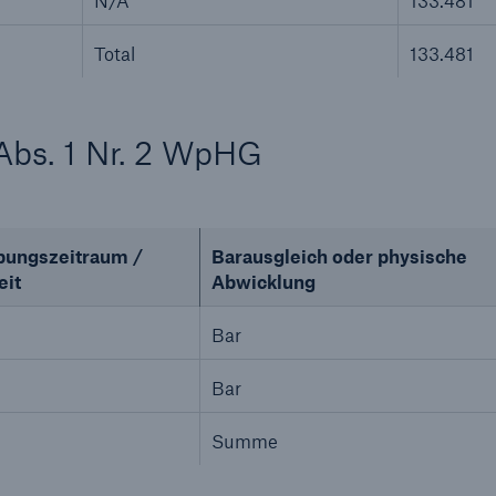
N/A
133.481
Total
133.481
8 Abs. 1 Nr. 2 WpHG
bungszeitraum /
Barausgleich oder physische
eit
Abwicklung
Bar
Bar
Summe