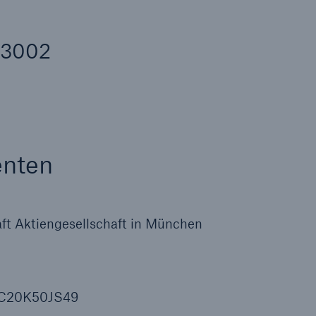
Ante
Sch
Natu
43002
betr
Reinsurance Property/Casualty
or
Marine Trend Radar 2025
enten
t Aktiengesellschaft in München
Cyber
Geschätzte globale
wirtschaftliche Kosten d
Internetkriminalität
F4C20K50JS49