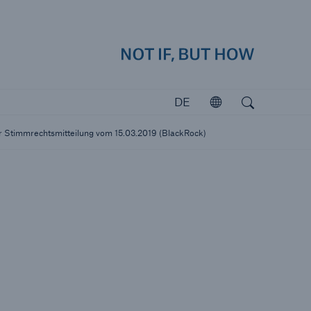
how
Navig
Suchen
Open search
DE
Öffnen
Investoren
er Stimmrechtsmitteilung vom 15.03.2019 (BlackRock)
Investieren in Munich Re
katastrophen
icherungslücke: der