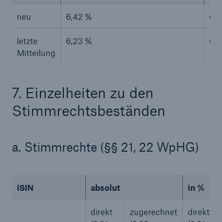
neu
6,42 %
0,2
letzte
6,23 %
0,
Mitteilung
7. Einzelheiten zu den
Stimmrechtsbeständen
Fakten
a. Stimmrechte (§§ 21, 22 WpHG)
CLARA reduziert die Wartezeit bis zur
Leistungsentscheidung in der BU-
Versicherung bis zu
ISIN
absolut
in %
direkt
zugerechnet
direkt