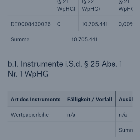
50 %
(§ 21
(§ 22
(§ 21
WpHG)
WpHG)
WpHG)
DE0008430026
0
10.705.441
0,00%
Summe
10.705.441
Cyber
Geschätzte globale wirtschaftliche Kosten der
b.1. Instrumente i.S.d. § 25 Abs. 1
Internetkriminalität
Nr. 1 WpHG
600 bn
Art des Instruments
Fälligkeit / Verfall
Ausübung
Wertpapierleihe
n/a
n/a
US Dollar im Jahr 2018
Summe