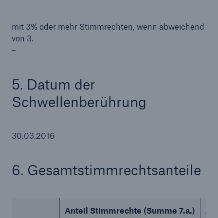
mit 3% oder mehr Stimmrechten, wenn abweichend
von 3.
–
5. Datum der
Schwellenberührung
30.03.2016
6. Gesamtstimmrechtsanteile
Lösungen
Sachdeckung durch einen leistungsfähigen
Rückversicherungspartner
Anteil Stimmrechte (Summe 7.a.)
Ant