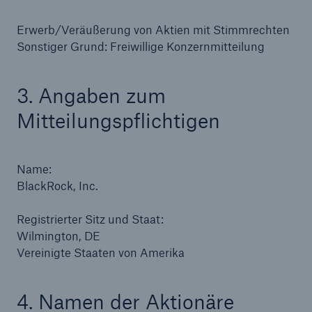
Erwerb/Veräußerung von Aktien mit Stimmrechten
Reinsurance Property/Casualty
Sonstiger Grund: Freiwillige Konzernmitteilung
Marine Trend Radar 2025
3. Angaben zum
Mitteilungspflichtigen
Naturkatastrophen
Name:
Versicherungslücke: der Anteil der nicht
BlackRock, Inc.
versicherten Schäden aus Naturkatastrophen
seit 1980 beträgt
Registrierter Sitz und Staat:
Wilmington, DE
Vereinigte Staaten von Amerika
71.8%
4. Namen der Aktionäre