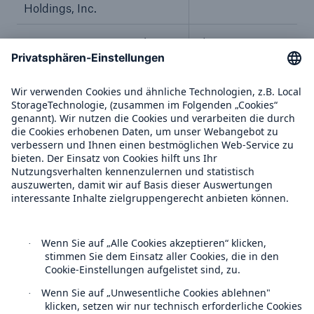
Holdings, Inc.
BR Jersey International
%
Holdings L.P.
BlackRock Group Limited
%
BlackRock Investment
%
Management (UK) Limited
BlackRock Fund Managers
%
Limited
9. Bei Vollmacht gemäß § 22
Abs. 3 WpHG