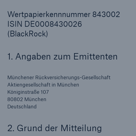
Wertpapierkennnummer 843002
ISIN DE0008430026
Tech Trend Radar 2026
(BlackRock)
Our expert perspective for insurance
1. Angaben zum Emittenten
Münchener Rückversicherungs-Gesellschaft
Aktiengesellschaft in München
Königinstraße 107
80802 München
Deutschland
2. Grund der Mitteilung