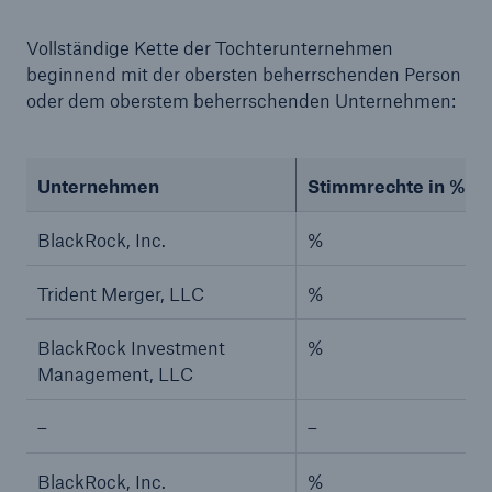
Vollständige Kette der Tochterunternehmen
beginnend mit der obersten beherrschenden Person
oder dem oberstem beherrschenden Unternehmen:
Unternehmen
Stimmrechte in %, w
Lösungen
BlackRock, Inc.
%
Cyber-Lösungen von Munich Re
Trident Merger, LLC
%
BlackRock Investment
%
Management, LLC
Navigation schließen oder Escape-Taste drücken
Suche öff
–
–
Home
BlackRock, Inc.
%