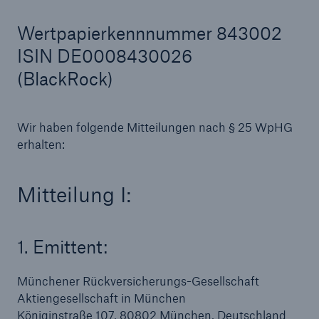
Wertpapierkennnummer 843002
ISIN DE0008430026
Tech Trend Radar 2026
(BlackRock)
Our expert perspective for insurance
Wir haben folgende Mitteilungen nach § 25 WpHG
erhalten:
Mitteilung I:
1. Emittent:
Münchener Rückversicherungs-Gesellschaft
Aktiengesellschaft in München
Königinstraße 107, 80802 München, Deutschland