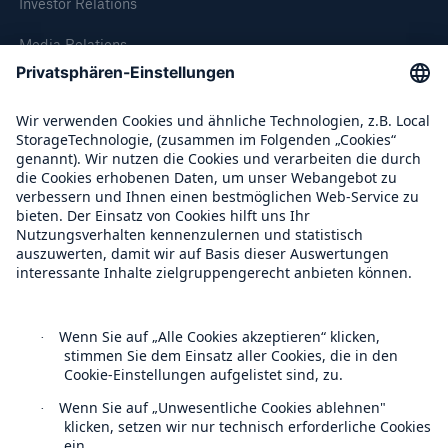
Investor Relations
Media Relations
Compliance
Über Munich Re
Munich Re Weltweit
Follow us