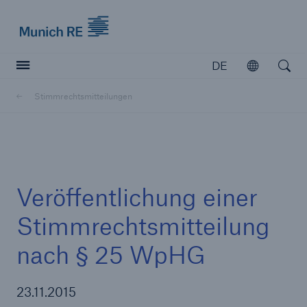
Munich Re logo
DE
Öffnen
Open searc
Stimmrechtsmitteilungen
Versicherer
Versicherer
Unsere Lösungen für Versicherer
Veröffentlichung einer
Stimmrechtsmitteilung
nach § 25 WpHG
23.11.2015