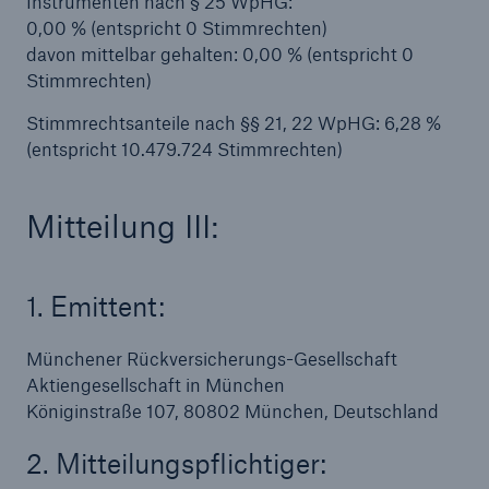
Instrumenten nach § 25 WpHG:
0,00 % (entspricht 0 Stimmrechten)
davon mittelbar gehalten: 0,00 % (entspricht 0
Stimmrechten)
Stimmrechtsanteile nach §§ 21, 22 WpHG: 6,28 %
(entspricht 10.479.724 Stimmrechten)
Mitteilung III:
Rückversicherung Leben/Gesundheit
1. Emittent:
MIRA Digital Suite
Münchener Rückversicherungs-Gesellschaft
Aktiengesellschaft in München
Königinstraße 107, 80802 München, Deutschland
2. Mitteilungspflichtiger: