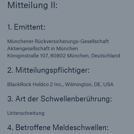
Mitteilung II:
1. Emittent:
Münchener Rückversicherungs-Gesellschaft
Aktiengesellschaft in München
Königinstraße 107, 80802 München, Deutschland
2. Mitteilungspflichtiger:
Fakten
BlackRock Holdco 2 Inc., Wilmington, DE, USA
CLARA reduziert die Wartezeit bis zur
3. Art der Schwellenberührung:
Leistungsentscheidung in der BU-
Versicherung bis zu
Unterschreitung
4. Betroffene Meldeschwellen: