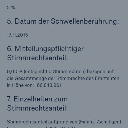
50 %
5 %
5. Datum der Schwellenberührung:
17.11.2015
Cyber
6. Mitteilungspflichtiger
Geschätzte globale wirtschaftliche Kosten der
Stimmrechtsanteil:
Internetkriminalität
0,00 % (entspricht 0 Stimmrechten) bezogen auf
die Gesamtmenge der Stimmrechte des Emittenten
in Höhe von: 166.843.961
600 bn
7. Einzelheiten zum
Stimmrechtsanteil:
US Dollar im Jahr 2018
Stimmrechtsanteil aufgrund von (Finanz-/sonstigen)