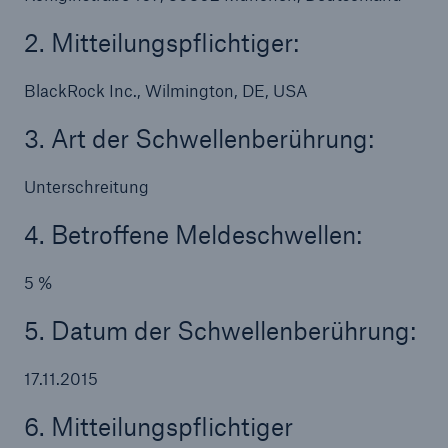
2. Mitteilungspflichtiger:
Reinsurance Property/Casualty
Marine Trend Radar 2025
BlackRock Inc., Wilmington, DE, USA
3. Art der Schwellenberührung:
Unterschreitung
4. Betroffene Meldeschwellen:
Naturkatastrophen
Versicherungslücke: der Anteil der nicht
versicherten Schäden aus Naturkatastrophen
5 %
seit 1980 beträgt
5. Datum der Schwellenberührung:
17.11.2015
71.8%
6. Mitteilungspflichtiger