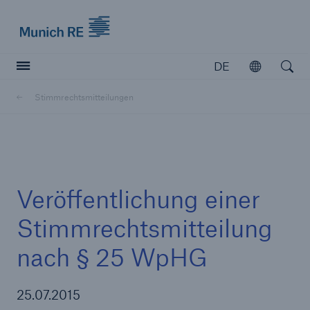
Munich Re logo
DE
Öffnen
Open searc
Stimmrechtsmitteilungen
Versicherer
Versicherer
Unsere Lösungen für Versicherer
Veröffentlichung einer
Stimmrechtsmitteilung
nach § 25 WpHG
25.07.2015