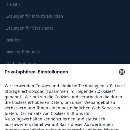
Risiken
Lösungen für Industriekunden
Lösungen für Versicherer
Insights
Investor Relations
Media Relations
Compliance
Über Munich Re
Munich Re Weltweit