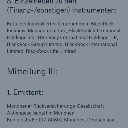
8. Einzelheiten zu den
(Finanz-/sonstigen) Instrumenten:
Kette der kontrollierten Unternehmen: BlackRock
Financial Management Inc., BlackRock International
Holdings Inc., BR Jersey International Holdings L.P.,
BlackRock Group Limited, BlackRock International
Limited, BlackRock Life Limited
Lösungen
Mitteilung III:
Cyber-Lösungen von Munich Re
1. Emittent:
Navigation schließen oder Escape-Taste drücken
Suche öff
Münchener Rückversicherungs-Gesellschaft
Aktiengesellschaft in München
Home
Königinstraße 107, 80802 München, Deutschland