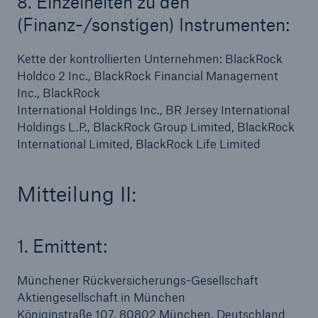
8. Einzelheiten zu den
(Finanz-/sonstigen) Instrumenten:
Kette der kontrollierten Unternehmen: BlackRock
Holdco 2 Inc., BlackRock Financial Management
Inc., BlackRock
International Holdings Inc., BR Jersey International
Holdings L.P., BlackRock Group Limited, BlackRock
International Limited, BlackRock Life Limited
Mitteilung II:
Fakten
CLARA reduziert die Wartezeit bis zur
Leistungsentscheidung in der BU-
1. Emittent:
Versicherung bis zu
Münchener Rückversicherungs-Gesellschaft
Aktiengesellschaft in München
Königinstraße 107, 80802 München, Deutschland