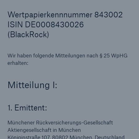
Wertpapierkennnummer 843002
ISIN DE0008430026
Tech Trend Radar 2026
(BlackRock)
Our expert perspective for insurance
Wir haben folgende Mitteilungen nach § 25 WpHG
erhalten:
Mitteilung I:
1. Emittent:
Münchener Rückversicherungs-Gesellschaft
Aktiengesellschaft in München
Königinstraße 107, 80802 München, Deutschland