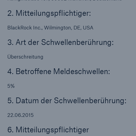
2. Mitteilungspflichtiger:
Reinsurance Property/Casualty
Marine Trend Radar 2025
BlackRock Inc., Wilmington, DE, USA
3. Art der Schwellenberührung:
Überschreitung
4. Betroffene Meldeschwellen:
Naturkatastrophen
Versicherungslücke: der Anteil der nicht
versicherten Schäden aus Naturkatastrophen
5%
seit 1980 beträgt
5. Datum der Schwellenberührung:
22.06.2015
71.8%
6. Mitteilungspflichtiger