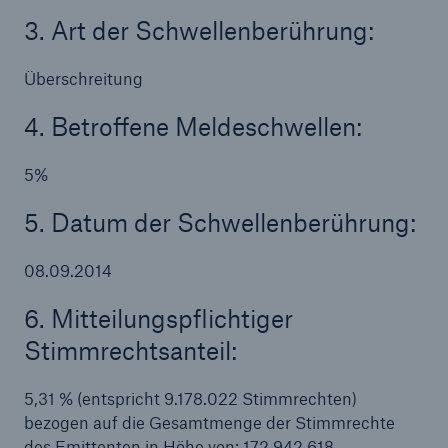
3. Art der Schwellenberührung:
Reinsurance Property/Casualty
Überschreitung
Marine Trend Radar 2025
4. Betroffene Meldeschwellen:
5%
5. Datum der Schwellenberührung:
Naturkatastrophen
Versicherungslücke: der Anteil der nicht
08.09.2014
versicherten Schäden aus Naturkatastrophen
seit 1980 beträgt
6. Mitteilungspflichtiger
Stimmrechtsanteil:
5,31 % (entspricht 9.178.022 Stimmrechten)
71.8%
bezogen auf die Gesamtmenge der Stimmrechte
des Emittenten in Höhe von: 172.942.618