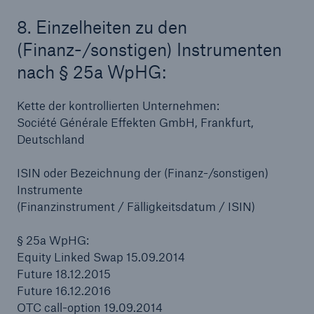
8. Einzelheiten zu den
(Finanz-/sonstigen) Instrumenten
nach § 25a WpHG:
Kette der kontrollierten Unternehmen:
Société Générale Effekten GmbH, Frankfurt,
Deutschland
ISIN oder Bezeichnung der (Finanz-/sonstigen)
Instrumente
Fakten
(Finanzinstrument / Fälligkeitsdatum / ISIN)
CLARA reduziert die Wartezeit bis zur
Leistungsentscheidung in der BU-
§ 25a WpHG:
Versicherung bis zu
Equity Linked Swap 15.09.2014
Future 18.12.2015
Future 16.12.2016
OTC call-option 19.09.2014