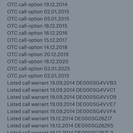
50 %
OTC call-option 19.12.2014
OTC call-option 02.01.2015
OTC call-option 05.01.2015
OTC call-option 18.12.2015
OTC call-option 16.12.2016
OTC call-option 15.12.2017
Cyber
OTC call-option 14.12.2018
OTC call-option 20.12.2019
Geschätzte globale wirtschaftliche Kosten der
OTC call-option 18.12.2020
Internetkriminalität
OTC call-option 03.01.2025
OTC put-option 02.01.2015
Listed call warrant 19.09.2014 DE000SG4VVB3
Listed call warrant 19.09.2014 DE000SG4VVC1
600 bn
Listed call warrant 19.09.2014 DE000SG4VVD9
Listed call warrant 19.09.2014 DE000SG4VVE7
Listed call warrant 19.09.2014 DE000SG4VVF4
US Dollar im Jahr 2018
Listed call warrant 19.12.2014 DE000SG26ZJ7
Listed call warrant 19.12.2014 DE000SG26ZK5
Listed call warrant 19.12.2014 DE000SG26ZL3