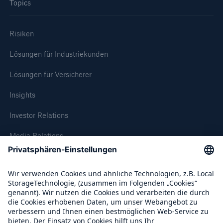
Topics
Risiken
Lösungen für Industriekunden
Lösungen für Versicherer
Insights
Investor Relations
Media Relations
Compliance
Über Munich Re
Munich Re Weltweit