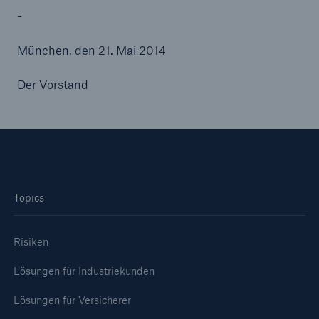
-
München, den 21. Mai 2014
Der Vorstand
Topics
Fakten
CLARA reduziert die Wartezeit bis zur
Leistungsentscheidung in der BU-
Risiken
Versicherung bis zu
Lösungen für Industriekunden
Lösungen für Versicherer