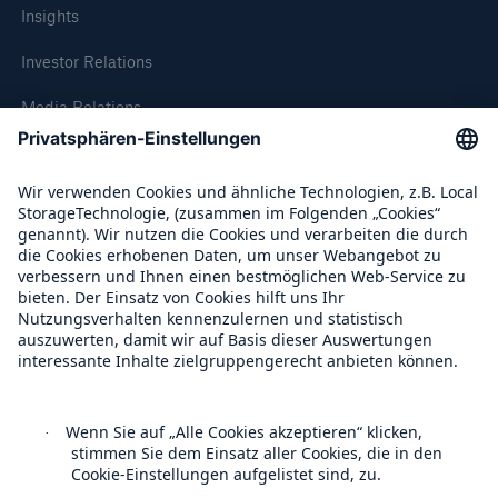
50 %
Insights
Investor Relations
Media Relations
Compliance
Cyber
Geschätzte globale wirtschaftliche Kosten der
Internetkriminalität
Über Munich Re
Munich Re Weltweit
600 bn
Follow us
US Dollar im Jahr 2018