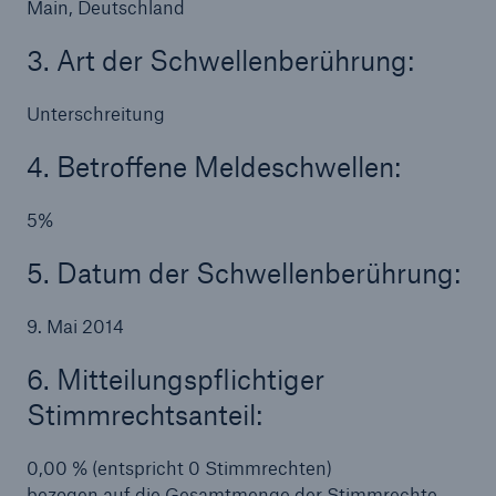
Main, Deutschland
3. Art der Schwellenberührung:
Reinsurance Property/Casualty
Marine Trend Radar 2025
Unterschreitung
4. Betroffene Meldeschwellen:
5%
Naturkatastrophen
5. Datum der Schwellenberührung:
Versicherungslücke: der Anteil der nicht
versicherten Schäden aus Naturkatastrophen
9. Mai 2014
seit 1980 beträgt
6. Mitteilungspflichtiger
Stimmrechtsanteil:
71.8%
0,00 % (entspricht 0 Stimmrechten)
bezogen auf die Gesamtmenge der Stimmrechte