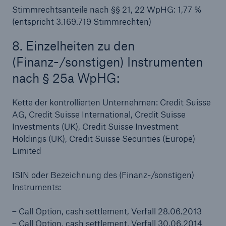
Stimmrechtsanteile nach §§ 21, 22 WpHG: 1,77 %
(entspricht 3.169.719 Stimmrechten)
8. Einzelheiten zu den
(Finanz-/sonstigen) Instrumenten
nach § 25a WpHG:
Kette der kontrollierten Unternehmen: Credit Suisse
AG, Credit Suisse International, Credit Suisse
Investments (UK), Credit Suisse Investment
Holdings (UK), Credit Suisse Securities (Europe)
Fakten
Limited
CLARA reduziert die Wartezeit bis zur
Leistungsentscheidung in der BU-
ISIN oder Bezeichnung des (Finanz-/sonstigen)
Versicherung bis zu
Instruments:
– Call Option, cash settlement, Verfall 28.06.2013
– Call Option, cash settlement, Verfall 30.06.2014