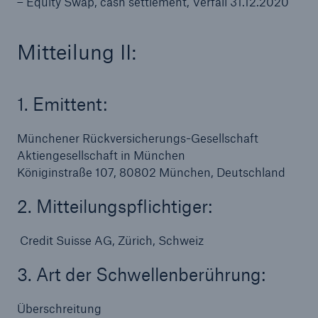
– Equity Swap, cash settlement, Verfall 31.12.2020
Mitteilung II:
1. Emittent:
Münchener Rückversicherungs-Gesellschaft
Aktiengesellschaft in München
Königinstraße 107, 80802 München, Deutschland
Rückversicherung Leben/Gesundheit
2. Mitteilungspflichtiger:
MIRA Digital Suite
Credit Suisse AG, Zürich, Schweiz
3. Art der Schwellenberührung:
Überschreitung