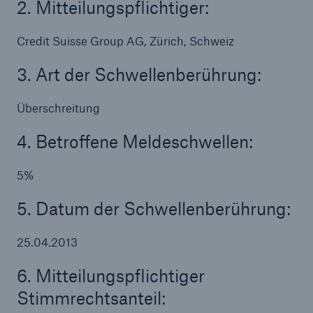
2. Mitteilungspflichtiger:
Reinsurance Property/Casualty
Credit Suisse Group AG, Zürich, Schweiz
Marine Trend Radar 2025
3. Art der Schwellenberührung:
Überschreitung
4. Betroffene Meldeschwellen:
Naturkatastrophen
5%
Versicherungslücke: der Anteil der nicht
versicherten Schäden aus Naturkatastrophen
5. Datum der Schwellenberührung:
seit 1980 beträgt
25.04.2013
6. Mitteilungspflichtiger
71.8%
Stimmrechtsanteil: