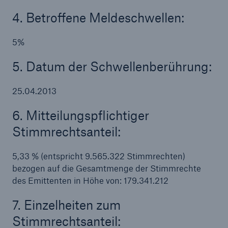
4. Betroffene Meldeschwellen:
5%
5. Datum der Schwellenberührung:
25.04.2013
Lösungen
6. Mitteilungspflichtiger
Cyber-Lösungen von Munich Re
Stimmrechtsanteil:
5,33 % (entspricht 9.565.322 Stimmrechten)
bezogen auf die Gesamtmenge der Stimmrechte
des Emittenten in Höhe von: 179.341.212
Navigation schließen oder Escape-Taste drücken
Suche öff
7. Einzelheiten zum
Home
Stimmrechtsanteil: