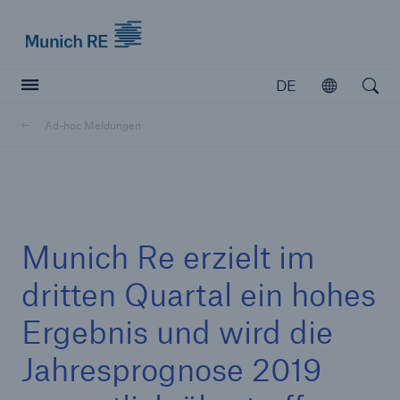
Munich Re logo
DE
Öffnen
Open searc
Ad-hoc Meldungen
Versicherer
Versicherer
Unsere Lösungen für Versicherer
Munich Re erzielt im
dritten Quartal ein hohes
Ergebnis und wird die
Jahresprognose 2019