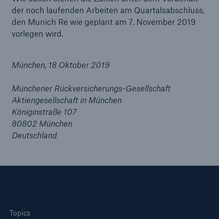
der noch laufenden Arbeiten am Quartalsabschluss,
den Munich Re wie geplant am 7. November 2019
Reinsurance Property/Casualty
vorlegen wird.
Marine Trend Radar 2025
München, 18 Oktober 2019
Münchener Rückversicherungs-Gesellschaft
Aktiengesellschaft in München
Königinstraße 107
Naturkatastrophen
80802 München
Versicherungslücke: der Anteil der nicht
Deutschland
versicherten Schäden aus Naturkatastrophen
seit 1980 beträgt
71.8%
Topics