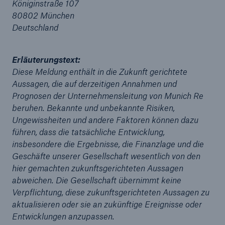
Königinstraße 107
80802 München
Reinsurance Property/Casualty
Deutschland
Marine Trend Radar 2025
Erläuterungstext:
Diese Meldung enthält in die Zukunft gerichtete
Aussagen, die auf derzeitigen Annahmen und
Prognosen der Unternehmensleitung von Munich Re
beruhen. Bekannte und unbekannte Risiken,
Naturkatastrophen
Ungewissheiten und andere Faktoren können dazu
Versicherungslücke: der Anteil der nicht
führen, dass die tatsächliche Entwicklung,
versicherten Schäden aus Naturkatastrophen
insbesondere die Ergebnisse, die Finanzlage und die
seit 1980 beträgt
Geschäfte unserer Gesellschaft wesentlich von den
hier gemachten zukunftsgerichteten Aussagen
abweichen. Die Gesellschaft übernimmt keine
Verpflichtung, diese zukunftsgerichteten Aussagen zu
71.8%
aktualisieren oder sie an zukünftige Ereignisse oder
Entwicklungen anzupassen.