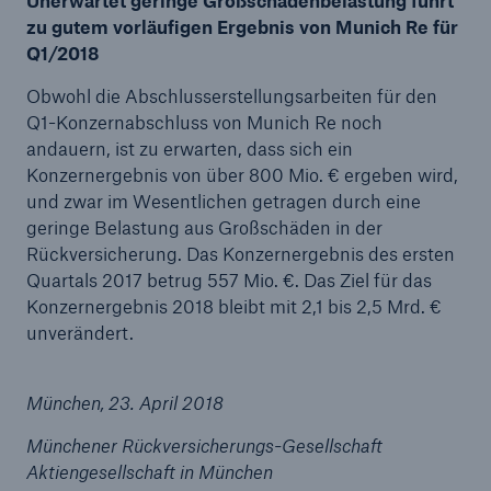
Unerwartet geringe Großschadenbelastung führt
zu gutem vorläufigen Ergebnis von Munich Re für
Q1/2018
Obwohl die Abschlusserstellungsarbeiten für den
Tech Trend Radar 2026
Q1-Konzernabschluss von Munich Re noch
Our expert perspective for insurance
andauern, ist zu erwarten, dass sich ein
Konzernergebnis von über 800 Mio. € ergeben wird,
und zwar im Wesentlichen getragen durch eine
geringe Belastung aus Großschäden in der
Rückversicherung. Das Konzernergebnis des ersten
Quartals 2017 betrug 557 Mio. €. Das Ziel für das
Konzernergebnis 2018 bleibt mit 2,1 bis 2,5 Mrd. €
unverändert.
München, 23. April 2018
Münchener Rückversicherungs-Gesellschaft
Aktiengesellschaft in München