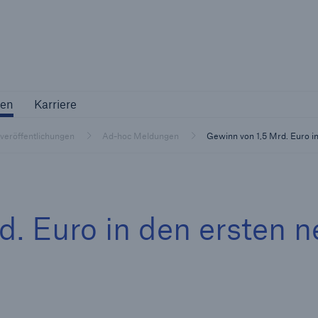
Not if, but 
ternehmen
Karriere
en
Karriere
Industriekunden
tveröffentlichungen
Ad-hoc Meldungen
Gewinn von 1,5 Mrd. Euro i
Maßgeschneiderte Lösungen für Ihre
Branche
d. Euro in den ersten 
Natur
Vers