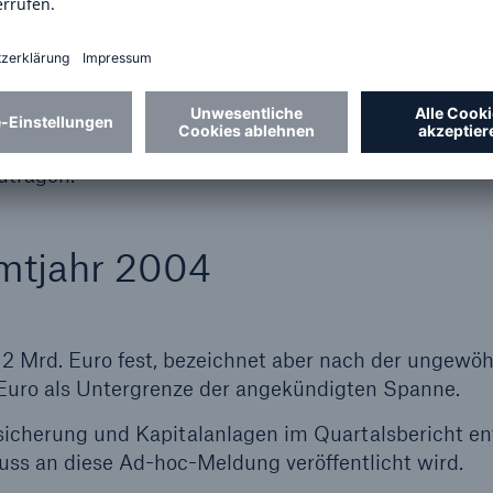
 176 (-718) Mio. Euro.
üher als ursprünglich angekündigt die Kapitalkosten
 Sicherheitsmittel der VICTORIA Leben stärken durch
cklage. Zur Finanzierung dieses Betrags beabsichtig
hen in Höhe von 400 Mio. Euro an die ERGO aus
utragen.
amtjahr 2004
 2 Mrd. Euro fest, bezeichnet aber nach der ungewö
 Euro als Untergrenze der angekündigten Spanne.
sicherung und Kapitalanlagen im Quartalsbericht ent
uss an diese Ad-hoc-Meldung veröffentlicht wird.