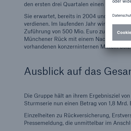
den ersten drei Quartalen einen Gewinn von
Sie erwartet, bereits in 2004 und damit fr
verdienen. Im laufenden Jahr wird sie die
Zuführung von 500 Mio. Euro zur Kapitalrü
Münchener Rück mit einem Nachrangdarle
vorhandenen konzerninternen Mitteln beiz
Ausblick auf das Ges
Die Gruppe hält an ihrem Ergebnisziel von
Sturmserie nun einen Betrag von 1,8 Mrd.
Einzelheiten zu Rückversicherung, Erstver
Pressemeldung, die unmittelbar im Anschl