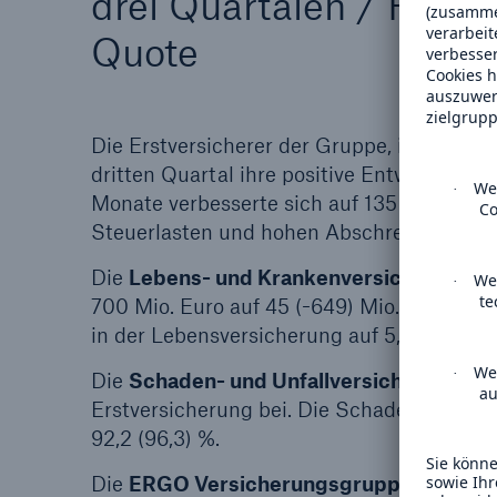
drei Quartalen / Herv
Quote
Die Erstversicherer der Gruppe, insbeson
dritten Quartal ihre positive Entwicklung f
Monate verbesserte sich auf 135 Mio. Euro
Steuerlasten und hohen Abschreibungen a
Die
Lebens- und Krankenversicherer
ste
700 Mio. Euro auf 45 (-649) Mio. Euro. Die 
in der Lebensversicherung auf 5,4 (5,5) Mr
Die
Schaden- und Unfallversicherer
truge
Erstversicherung bei. Die Schaden-Kosten-
92,2 (96,3) %.
Die
ERGO Versicherungsgruppe
als größ