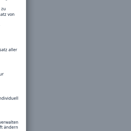
Suche öffne
 im
n
 rund
k, davon
rragende
ete in