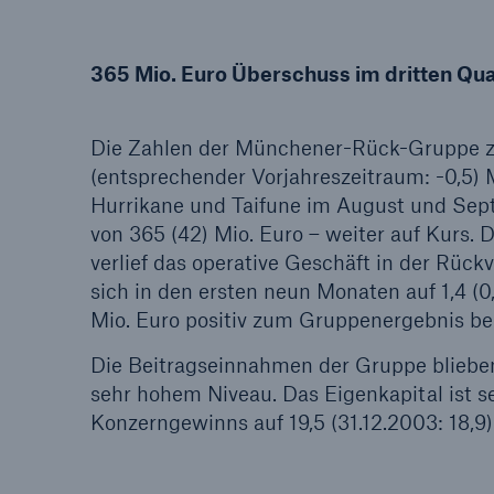
365 Mio. Euro Überschuss im dritten Qua
Die Zahlen der Münchener-Rück-Gruppe z
Tech Trend Radar 2026
(entsprechender Vorjahreszeitraum: -0,5) 
Our expert perspective f
Hurrikane und Taifune im August und Sep
insurance
von 365 (42) Mio. Euro – weiter auf Kurs
verlief das operative Geschäft in der Rück
sich in den ersten neun Monaten auf 1,4 (0
Mio. Euro positiv zum Gruppenergebnis bei
Die Beitragseinnahmen der Gruppe blieben
sehr hohem Niveau. Das Eigenkapital ist se
Konzerngewinns auf 19,5 (31.12.2003: 18,9)