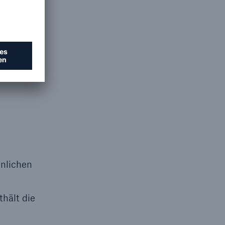
 zu
 eine
t die
hnlichen
hält die