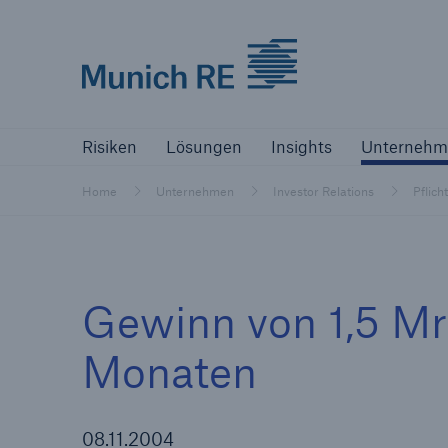
Munich Re logo
Risiken
Lösungen
Insights
Un
Risiken
Lösungen
Insights
Unternehm
Versicherer
Home
Unternehmen
Investor Relations
Pflich
Bewältigen Sie Ihre Risiken mit unseren
Lösungen
Versicherer
Gewinn von 1,5 Mr
Unsere Lösungen für Versicherer
Monaten
08.11.2004