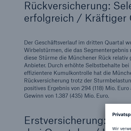
Rückversicherung: Sele
Lösungen
erfolgreich / Kräftige
Sachdeckung durch einen
Fakten
leistungsfähigen
CLAR
Rückversicherungspartner
Warte
Leis
Der Geschäftsverlauf im dritten Quartal 
der 
Wirbelstürmen, die das Segmentergebnis m
diese Stürme die Münchener Rück relativ 
Anbieter. Durch erhöhte Selbstbehalte bei
effizientere Kumulkontrolle hat die Münch
5
Rückversicherung trotz der Sturmbelastun
positives Ergebnis von 294 (118) Mio. Euro a
Gewinn von 1.387 (435) Mio. Euro.
Erstversicherung: Verb