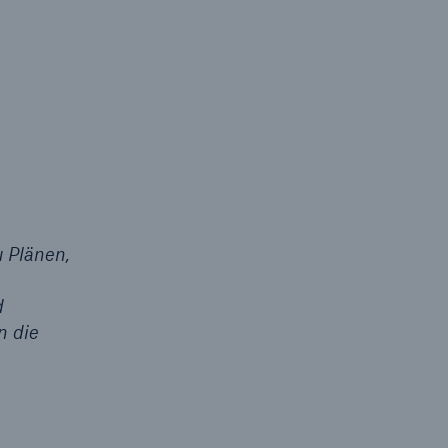
 Plänen,
d
n die