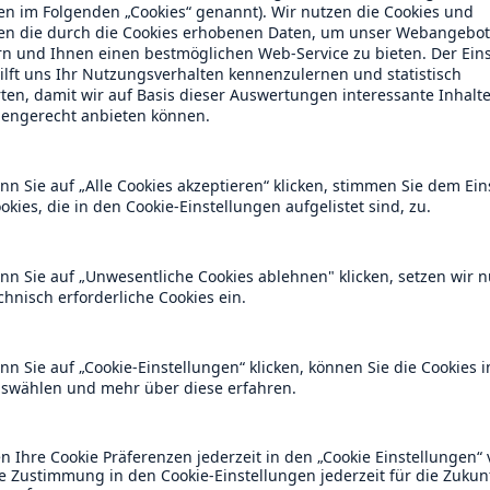
orragende Schaden-Kosten-
dere ERGO, Karlsruher und Europäische, haben auch
ortgesetzt. Ihr
Jahresüberschuss
für die ersten neu
 (-907); der Vorjahreszeitraum war von extremen
uf Aktien geprägt gewesen.
igerten in den ersten neun Monaten ihr Ergebnis um
Beiträge gingen leicht auf 8,8 (8,9) Mrd. Euro zurüc
d. Euro.
n mit 90 (-258) Mio. Euro zum Ergebnis der
Quote inklusive Rechtsschutz belief sich auf hervo
ter Teil des Segments Erstversicherung erwirtschaft