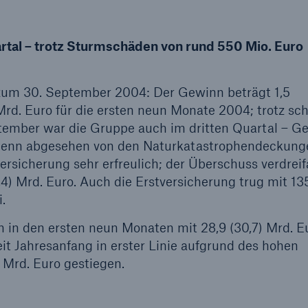
Ante
Sch
Natu
rtal – trotz Sturmschäden von rund 550 Mio. Euro
betr
um 30. September 2004: Der Gewinn beträgt 1,5
Mrd. Euro für die ersten neun Monate 2004; trotz sc
Reinsurance Property/Casualty
or
tember war die Gruppe auch im dritten Quartal – G
Marine Trend Radar 2025
. Denn abgesehen von den Naturkatastrophendeckung
versicherung sehr erfreulich; der Überschuss verdrei
,4) Mrd. Euro. Auch die Erstversicherung trug mit 13
.
 in den ersten neun Monaten mit 28,9 (30,7) Mrd. E
Cyber
it Jahresanfang in erster Linie aufgrund des hohen
Geschätzte globale
 Mrd. Euro gestiegen.
wirtschaftliche Kosten d
Internetkriminalität