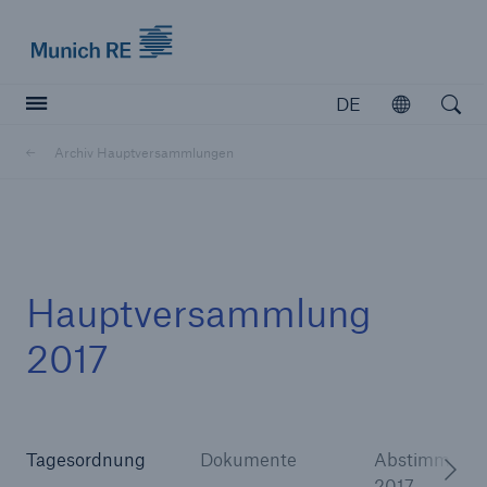
Munich Re logo
DE
Öffnen
Open searc
Archiv Hauptversammlungen
Versicherer
Versicherer
Unsere Lösungen für Versicherer
Hauptversammlung
2017
Tagesordnung
Dokumente
Abstimmungs
2017