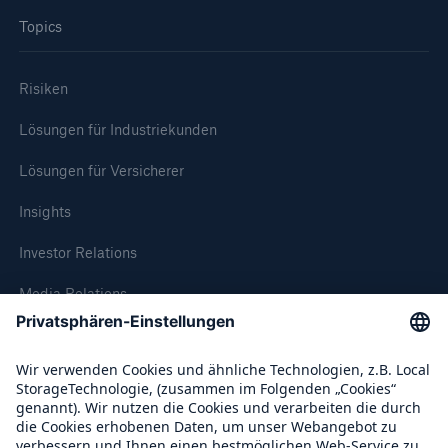
50 %
Topics
Risiken
Lösungen für Industriekunden
Cyber
Lösungen für Versicherer
Geschätzte globale wirtschaftliche Kosten der
Internetkriminalität
Insights
Investor Relations
Media Relations
600 bn
Compliance
US Dollar im Jahr 2018
Über Munich Re