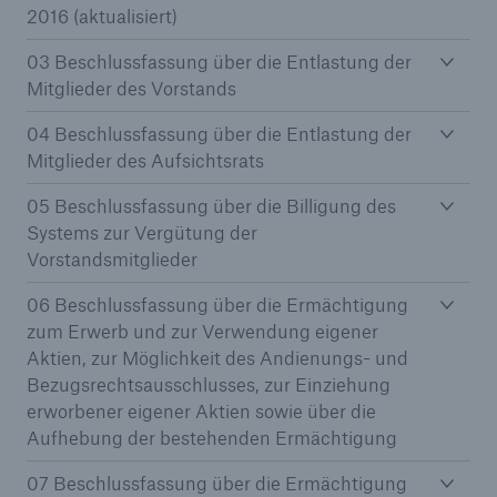
2016 (aktualisiert)
Reinsurance Property/Casualty
03 Beschlussfassung über die Entlastung der
Mitglieder des Vorstands
Marine Trend Radar 2025
04 Beschlussfassung über die Entlastung der
Mitglieder des Aufsichtsrats
05 Beschlussfassung über die Billigung des
Systems zur Vergütung der
Naturkatastrophen
Vorstandsmitglieder
Versicherungslücke: der Anteil der nicht
06 Beschlussfassung über die Ermächtigung
versicherten Schäden aus Naturkatastrophen
zum Erwerb und zur Verwendung eigener
seit 1980 beträgt
Aktien, zur Möglichkeit des Andienungs- und
Bezugsrechtsausschlusses, zur Einziehung
erworbener eigener Aktien sowie über die
Aufhebung der bestehenden Ermächtigung
71.8%
07 Beschlussfassung über die Ermächtigung