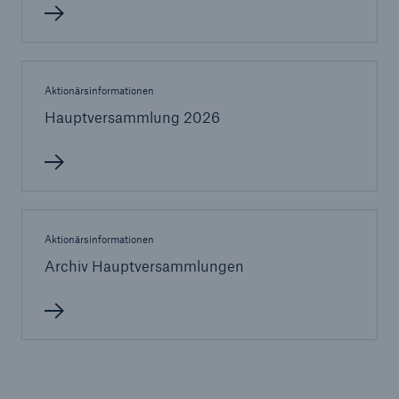
Tech Trend Radar 2026
Aktionärsinformationen
Our expert perspective for insurance
Hauptversammlung 2026
Aktionärsinformationen
Archiv Hauptversammlungen