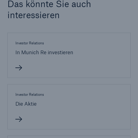
Das könnte Sie auch
interessieren
Reinsurance Property/Casualty
Marine Trend Radar 2025
Investor Relations
In Munich Re investieren
Naturkatastrophen
Versicherungslücke: der Anteil der nicht
versicherten Schäden aus Naturkatastrophen
seit 1980 beträgt
Investor Relations
Die Aktie
71.8%