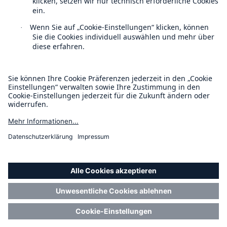
Kontakt
Datenschutz
Cookie Einstellungen
Rechtliche Hinweise
Sitemap
Lösungen
Cyber-Lösungen von Munich Re
Impressum
Barrierefreiheit-Modus
Navigation schließen oder Escape-Taste drücken
Suche öff
Munich Re’s Statement on the UK Modern Slavery Act
Home