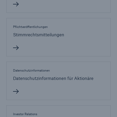
Pflichtveröffentlichungen
Stimmrechtsmitteilungen
Datenschutzinformationen
Fakten
Datenschutzinformationen für Aktionäre
CLARA reduziert die Wartezeit bis zur
Leistungsentscheidung in der BU-
Versicherung bis zu
Investor Relations