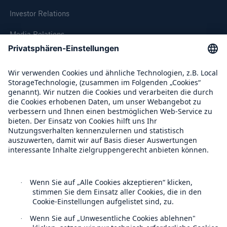
Investor Relations
Media Relations
Compliance
Über Munich Re
Munich Re Weltweit
Rückversicherung Leben/Gesundheit
MIRA Digital Suite
Follow us