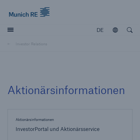
Munich Re logo
DE
Öffnen
Open searc
Investor Relations
Versicherer
Versicherer
Unsere Lösungen für Versicherer
Aktionärsinformationen
Aktionärsinformationen
InvestorPortal und Aktionärsservice