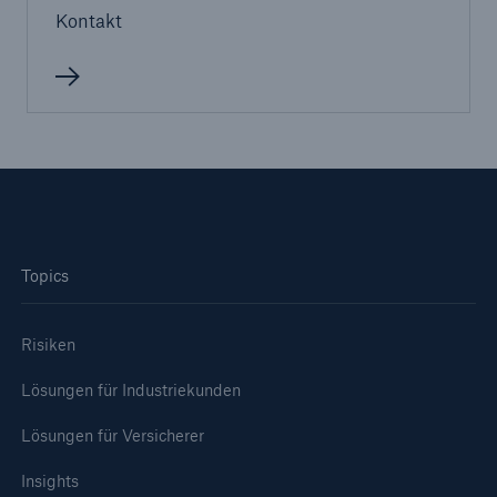
50 %
Kontakt
Cyber
Geschätzte globale wirtschaftliche Kosten der
Internetkriminalität
Topics
600 bn
Risiken
Lösungen für Industriekunden
US Dollar im Jahr 2018
Lösungen für Versicherer
Insights